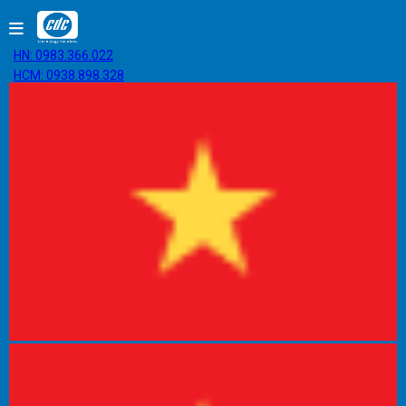
HN: 0983.366.022
HCM: 0938.898.328