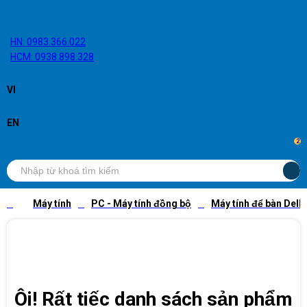
HN: 0983.366.022
HCM: 0938.898.328
VI
EN
2
Máy tính
PC - Máy tính đồng bộ
Máy tính để bàn Dell
Ôi! Rất tiếc danh sách sản phẩm