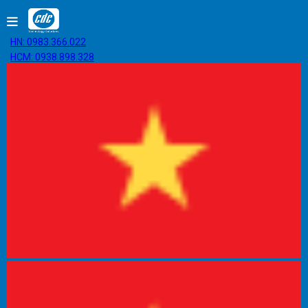
HN: 0983.366.022
HCM: 0938.898.328