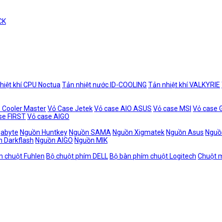
CK
hiệt khí CPU Noctua
Tản nhiệt nước ID-COOLING
Tản nhiệt khí VALKYRIE
 Cooler Master
Vỏ Case Jetek
Vỏ case AIO ASUS
Vỏ case MSI
Vỏ case
se FIRST
Vỏ case AIGO
gabyte
Nguồn Huntkey
Nguồn SAMA
Nguồn Xigmatek
Nguồn Asus
Nguồ
 Darkflash
Nguồn AIGO
Nguồn MIK
m chuột Fuhlen
Bộ chuột phím DELL
Bộ bàn phím chuột Logitech
Chuột m