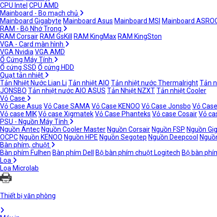
CPU Intel
CPU AMD
Mainboard - Bo mạch chủ
Mainboard Gigabyte
Mainboard Asus
Mainboard MSI
Mainboard ASRO
RAM - Bộ Nhớ Trong
RAM Corsair
RAM GsKill
RAM KingMax
RAM KingSton
VGA - Card màn hình
VGA Nvidia
VGA AMD
Ổ Cứng Máy Tính
Ổ cứng SSD
Ổ cứng HDD
Quạt tản nhiệt
Tản Nhiệt Nước Lian Li
Tản nhiệt AIO
Tản nhiệt nước Thermalright
Tản n
JONSBO
Tản nhiệt nước AIO ASUS
Tản Nhiệt NZXT
Tản nhiệt Cooler
Vỏ Case
Vỏ Case Asus
Vỏ Case SAMA
Vỏ Case KENOO
Vỏ Case Jonsbo
Vỏ Case
Vỏ case MIK
Vỏ case Xigmatek
Vỏ Case Phanteks
Vỏ case Cosair
Vỏ ca
PSU - Nguồn Máy Tính
Nguồn Antec
Nguồn Cooler Master
Nguồn Corsair
Nguồn FSP
Nguồn Gi
OCPC
Nguồn KENOO
Nguồn HPE
Nguồn Segotep
Nguồn Deepcool
Nguồn
Bàn phím, chuột
Bàn phím Fulhen
Bàn phím Dell
Bộ bàn phím chuột Logitech
Bộ bàn phí
Loa
Loa Microlab
Thiết bị văn phòng