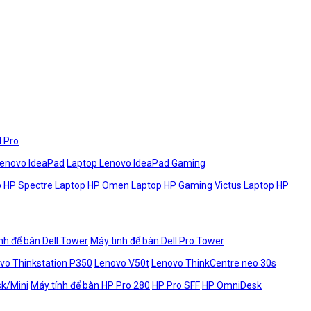
l Pro
Lenovo IdeaPad
Laptop Lenovo IdeaPad Gaming
 HP Spectre
Laptop HP Omen
Laptop HP Gaming Victus
Laptop HP
nh để bàn Dell Tower
Máy tinh để bàn Dell Pro Tower
vo Thinkstation P350
Lenovo V50t
Lenovo ThinkCentre neo 30s
sk/Mini
Máy tính để bàn HP Pro 280
HP Pro SFF
HP OmniDesk