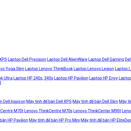
 XPS
Laptop Dell Precision
Laptop Dell AlienWare
Laptop Dell Gaming
Del
vo Yoga Slim
Laptop Lenovo ThinkBook
Laptop Lenovo Legion
Laptop 
k Ultra
Laptop HP 240s, 340s
Laptop HP Pavilion
Laptop HP Envy
Laptop
R
n Dell Inspiron
Máy tính để bàn Dell XPS
Máy tính để bàn Dell Slim
Máy tí
kCentre M70t
Lenovo ThinkCentre M70s
Lenovo ThinkCenter M90t
Leno
 bàn HP Pavilion
Máy tính để bàn HP Pro Mini
Máy tính để bàn HP EliteDe