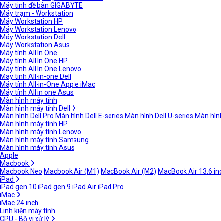
Máy tinh đề bàn GIGABYTE
Máy trạm - Workstation
Máy Workstation HP
Máy Workstation Lenovo
Máy Workstation Dell
Máy Workstation Asus
Máy tính All In One
Máy tính All In One HP
Máy tính All In One Lenovo
Máy tính All-in-one Dell
Máy tính All-in-One Apple iMac
Máy tính All in one Asus
Màn hình máy tính
Màn hình máy tính Dell
Màn hình Dell Pro
Màn hình Dell E-series
Màn hình Dell U-series
Màn hình
Màn hình máy tính HP
Màn hình máy tính Lenovo
Màn hình máy tính Samsung
Màn hình máy tính Asus
Apple
Macbook
Macbook Neo
Macbook Air (M1)
MacBook Air (M2)
MacBook Air 13.6 in
iPad
iPad gen 10
iPad gen 9
iPad Air
iPad Pro
iMac
iMac 24 inch
Linh kiện máy tính
CPU - Bộ vi xử lý