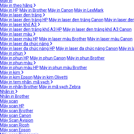
Máy in
Máy in theo hãng
Máy in HP
Máy in Brother
Máy in Canon
Máy in LexMark
Máy in laser đen trắng
Máy in laser đen trắng HP
Máy in laser đen trắng Canon
Máy in laser đe
Máy in laser khổ A3
Máy in laser đen trắng khổ A3 HP
Máy in laser đen trắng khổ A3 Canon
Máy in laser màu
Máy in laser màu HP
Máy in laser màu Brother
Máy in laser màu Canon
Máy in laser đa chức năng
Máy in laser đa chức năng HP
Máy in laser đa chức năng Canon
Máy in 
Máy in phun
Máy in phun HP
Máy in phun Canon
Máy in phun Brother
Máy in phun màu
Máy in phun màu HP
Máy in phun màu Brother
Máy in kim
Máy in kim Epson
Máy in kim Olivetti
Máy in tem nhãn, mã vạch
Máy in nhãn Brother
Máy in mã vạch Zebra
Nhãn in
Nhãn in Brother
Máy scan
Máy scan HP
Máy scan Brother
Máy scan Canon
Máy Scan Avision
Máy scan Ricoh
Máy scan Epson