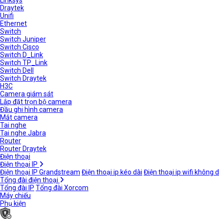
Linksys
Draytek
Unifi
Ethernet
Switch
Switch Juniper
Switch Cisco
Switch D_Link
Switch TP_Link
Switch Dell
Switch Draytek
H3C
Camera giám sát
Lắp đặt trọn bộ camera
Đầu ghi hình camera
Mắt camera
Tai nghe
Tai nghe Jabra
Router
Router Draytek
Điện thoại
Điện thoại IP
Điện thoại IP Grandstream
Điện thoại ip kéo dài
Điện thoại ip wifi không 
Tổng đài điện thoại
Tổng đài IP
Tổng đài Xorcom
Máy chiếu
Phụ kiện