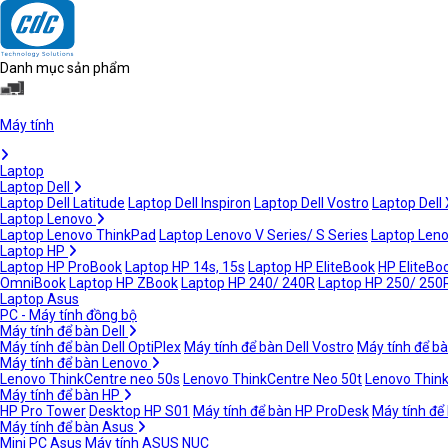
Danh mục sản phẩm
Máy tính
Laptop
Laptop Dell
Laptop Dell Latitude
Laptop Dell Inspiron
Laptop Dell Vostro
Laptop Dell
Laptop Lenovo
Laptop Lenovo ThinkPad
Laptop Lenovo V Series/ S Series
Laptop Leno
Laptop HP
Laptop HP ProBook
Laptop HP 14s, 15s
Laptop HP EliteBook
HP EliteBoo
OmniBook
Laptop HP ZBook
Laptop HP 240/ 240R
Laptop HP 250/ 250
Laptop Asus
PC - Máy tính đồng bộ
Máy tính để bàn Dell
Máy tính để bàn Dell OptiPlex
Máy tính để bàn Dell Vostro
Máy tính để bà
Máy tính để bàn Lenovo
Lenovo ThinkCentre neo 50s
Lenovo ThinkCentre Neo 50t
Lenovo Thin
Máy tính để bàn HP
HP Pro Tower
Desktop HP S01
Máy tính để bàn HP ProDesk
Máy tính để
Máy tính để bàn Asus
Mini PC Asus
Máy tính ASUS NUC