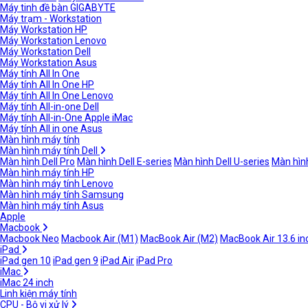
Máy tinh đề bàn GIGABYTE
Máy trạm - Workstation
Máy Workstation HP
Máy Workstation Lenovo
Máy Workstation Dell
Máy Workstation Asus
Máy tính All In One
Máy tính All In One HP
Máy tính All In One Lenovo
Máy tính All-in-one Dell
Máy tính All-in-One Apple iMac
Máy tính All in one Asus
Màn hình máy tính
Màn hình máy tính Dell
Màn hình Dell Pro
Màn hình Dell E-series
Màn hình Dell U-series
Màn hình
Màn hình máy tính HP
Màn hình máy tính Lenovo
Màn hình máy tính Samsung
Màn hình máy tính Asus
Apple
Macbook
Macbook Neo
Macbook Air (M1)
MacBook Air (M2)
MacBook Air 13.6 in
iPad
iPad gen 10
iPad gen 9
iPad Air
iPad Pro
iMac
iMac 24 inch
Linh kiện máy tính
CPU - Bộ vi xử lý