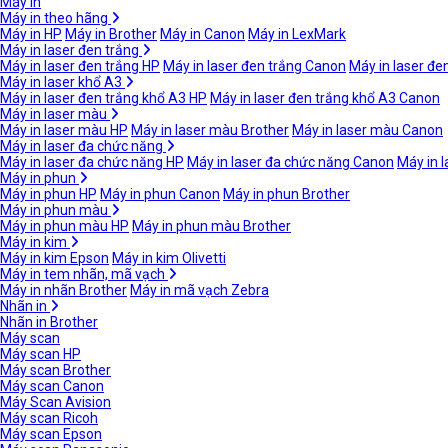
Máy in
Máy in theo hãng
Máy in HP
Máy in Brother
Máy in Canon
Máy in LexMark
Máy in laser đen trắng
Máy in laser đen trắng HP
Máy in laser đen trắng Canon
Máy in laser đe
Máy in laser khổ A3
Máy in laser đen trắng khổ A3 HP
Máy in laser đen trắng khổ A3 Canon
Máy in laser màu
Máy in laser màu HP
Máy in laser màu Brother
Máy in laser màu Canon
Máy in laser đa chức năng
Máy in laser đa chức năng HP
Máy in laser đa chức năng Canon
Máy in 
Máy in phun
Máy in phun HP
Máy in phun Canon
Máy in phun Brother
Máy in phun màu
Máy in phun màu HP
Máy in phun màu Brother
Máy in kim
Máy in kim Epson
Máy in kim Olivetti
Máy in tem nhãn, mã vạch
Máy in nhãn Brother
Máy in mã vạch Zebra
Nhãn in
Nhãn in Brother
Máy scan
Máy scan HP
Máy scan Brother
Máy scan Canon
Máy Scan Avision
Máy scan Ricoh
Máy scan Epson