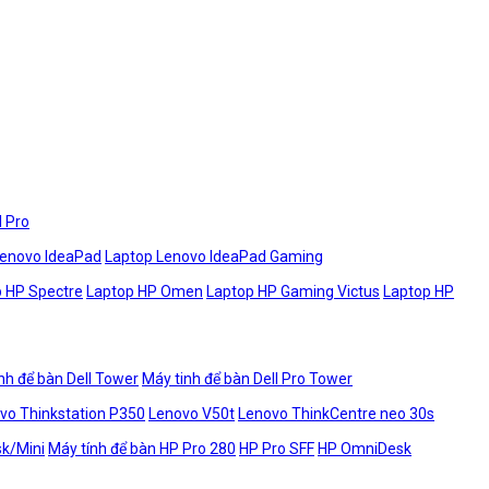
l Pro
Lenovo IdeaPad
Laptop Lenovo IdeaPad Gaming
 HP Spectre
Laptop HP Omen
Laptop HP Gaming Victus
Laptop HP
nh để bàn Dell Tower
Máy tinh để bàn Dell Pro Tower
vo Thinkstation P350
Lenovo V50t
Lenovo ThinkCentre neo 30s
sk/Mini
Máy tính để bàn HP Pro 280
HP Pro SFF
HP OmniDesk