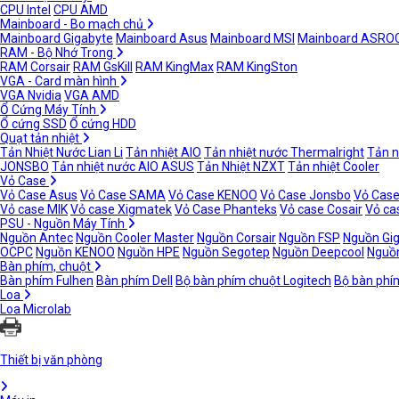
CPU Intel
CPU AMD
Mainboard - Bo mạch chủ
Mainboard Gigabyte
Mainboard Asus
Mainboard MSI
Mainboard ASRO
RAM - Bộ Nhớ Trong
RAM Corsair
RAM GsKill
RAM KingMax
RAM KingSton
VGA - Card màn hình
VGA Nvidia
VGA AMD
Ổ Cứng Máy Tính
Ổ cứng SSD
Ổ cứng HDD
Quạt tản nhiệt
Tản Nhiệt Nước Lian Li
Tản nhiệt AIO
Tản nhiệt nước Thermalright
Tản n
JONSBO
Tản nhiệt nước AIO ASUS
Tản Nhiệt NZXT
Tản nhiệt Cooler
Vỏ Case
Vỏ Case Asus
Vỏ Case SAMA
Vỏ Case KENOO
Vỏ Case Jonsbo
Vỏ Case
Vỏ case MIK
Vỏ case Xigmatek
Vỏ Case Phanteks
Vỏ case Cosair
Vỏ ca
PSU - Nguồn Máy Tính
Nguồn Antec
Nguồn Cooler Master
Nguồn Corsair
Nguồn FSP
Nguồn Gi
OCPC
Nguồn KENOO
Nguồn HPE
Nguồn Segotep
Nguồn Deepcool
Nguồn
Bàn phím, chuột
Bàn phím Fulhen
Bàn phím Dell
Bộ bàn phím chuột Logitech
Bộ bàn phí
Loa
Loa Microlab
Thiết bị văn phòng