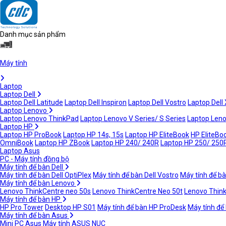
Danh mục sản phẩm
Máy tính
Laptop
Laptop Dell
Laptop Dell Latitude
Laptop Dell Inspiron
Laptop Dell Vostro
Laptop Dell
Laptop Lenovo
Laptop Lenovo ThinkPad
Laptop Lenovo V Series/ S Series
Laptop Leno
Laptop HP
Laptop HP ProBook
Laptop HP 14s, 15s
Laptop HP EliteBook
HP EliteBoo
OmniBook
Laptop HP ZBook
Laptop HP 240/ 240R
Laptop HP 250/ 250
Laptop Asus
PC - Máy tính đồng bộ
Máy tính để bàn Dell
Máy tính để bàn Dell OptiPlex
Máy tính để bàn Dell Vostro
Máy tính để bà
Máy tính để bàn Lenovo
Lenovo ThinkCentre neo 50s
Lenovo ThinkCentre Neo 50t
Lenovo Thin
Máy tính để bàn HP
HP Pro Tower
Desktop HP S01
Máy tính để bàn HP ProDesk
Máy tính để
Máy tính để bàn Asus
Mini PC Asus
Máy tính ASUS NUC