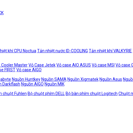
CK
hiệt khí CPU Noctua
Tản nhiệt nước ID-COOLING
Tản nhiệt khí VALKYRIE
 Cooler Master
Vỏ Case Jetek
Vỏ case AIO ASUS
Vỏ case MSI
Vỏ case
se FIRST
Vỏ case AIGO
gabyte
Nguồn Huntkey
Nguồn SAMA
Nguồn Xigmatek
Nguồn Asus
Nguồ
 Darkflash
Nguồn AIGO
Nguồn MIK
m chuột Fuhlen
Bộ chuột phím DELL
Bộ bàn phím chuột Logitech
Chuột m