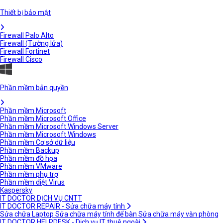
Thiết bị bảo mật
Firewall Palo Alto
Firewall (Tường lửa)
Firewall Fortinet
Firewall Cisco
Phần mềm bản quyền
Phần mềm Microsoft
Phần mềm Microsoft Office
Phần mềm Microsoft Windows Server
Phần mềm Microsoft Windows
Phần mềm Cơ sở dữ liệu
Phần mềm Backup
Phần mềm đồ họa
Phần mềm VMware
Phần mềm phụ trợ
Phần mềm diệt Virus
Kaspersky
IT DOCTOR DỊCH VỤ CNTT
IT DOCTOR REPAIR - Sửa chữa máy tính
Sửa chữa Laptop
Sửa chữa máy tính để bàn
Sửa chữa máy văn phòng
IT DOCTOR HELPDESK - Dịch vụ IT thuê ngoài