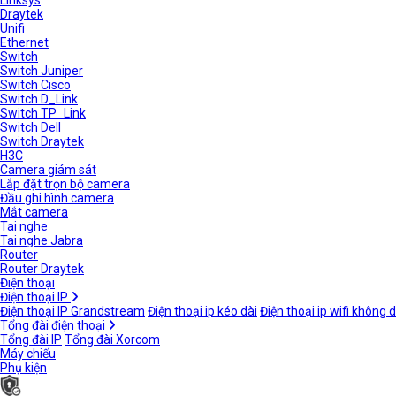
Linksys
Draytek
Unifi
Ethernet
Switch
Switch Juniper
Switch Cisco
Switch D_Link
Switch TP_Link
Switch Dell
Switch Draytek
H3C
Camera giám sát
Lắp đặt trọn bộ camera
Đầu ghi hình camera
Mắt camera
Tai nghe
Tai nghe Jabra
Router
Router Draytek
Điện thoại
Điện thoại IP
Điện thoại IP Grandstream
Điện thoại ip kéo dài
Điện thoại ip wifi không 
Tổng đài điện thoại
Tổng đài IP
Tổng đài Xorcom
Máy chiếu
Phụ kiện