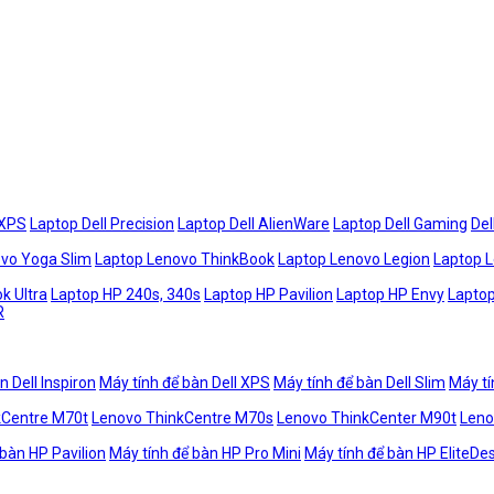
 XPS
Laptop Dell Precision
Laptop Dell AlienWare
Laptop Dell Gaming
Del
vo Yoga Slim
Laptop Lenovo ThinkBook
Laptop Lenovo Legion
Laptop 
k Ultra
Laptop HP 240s, 340s
Laptop HP Pavilion
Laptop HP Envy
Laptop
R
n Dell Inspiron
Máy tính để bàn Dell XPS
Máy tính để bàn Dell Slim
Máy tí
kCentre M70t
Lenovo ThinkCentre M70s
Lenovo ThinkCenter M90t
Leno
 bàn HP Pavilion
Máy tính để bàn HP Pro Mini
Máy tính để bàn HP EliteDe