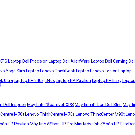
 XPS
Laptop Dell Precision
Laptop Dell AlienWare
Laptop Dell Gaming
Del
vo Yoga Slim
Laptop Lenovo ThinkBook
Laptop Lenovo Legion
Laptop 
k Ultra
Laptop HP 240s, 340s
Laptop HP Pavilion
Laptop HP Envy
Laptop
R
n Dell Inspiron
Máy tính để bàn Dell XPS
Máy tính để bàn Dell Slim
Máy tí
kCentre M70t
Lenovo ThinkCentre M70s
Lenovo ThinkCenter M90t
Leno
 bàn HP Pavilion
Máy tính để bàn HP Pro Mini
Máy tính để bàn HP EliteDe