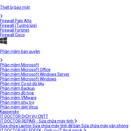
Thiết bị bảo mật
Firewall Palo Alto
Firewall (Tường lửa)
Firewall Fortinet
Firewall Cisco
Phần mềm bản quyền
Phần mềm Microsoft
Phần mềm Microsoft Office
Phần mềm Microsoft Windows Server
Phần mềm Microsoft Windows
Phần mềm Cơ sở dữ liệu
Phần mềm Backup
Phần mềm đồ họa
Phần mềm VMware
Phần mềm phụ trợ
Phần mềm diệt Virus
Kaspersky
IT DOCTOR DỊCH VỤ CNTT
IT DOCTOR REPAIR - Sửa chữa máy tính
Sửa chữa Laptop
Sửa chữa máy tính để bàn
Sửa chữa máy văn phòng
IT DOCTOR HELPDESK - Dịch vụ IT thuê ngoài