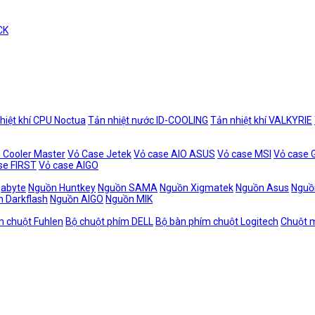
CK
hiệt khí CPU Noctua
Tản nhiệt nước ID-COOLING
Tản nhiệt khí VALKYRIE
 Cooler Master
Vỏ Case Jetek
Vỏ case AIO ASUS
Vỏ case MSI
Vỏ case
se FIRST
Vỏ case AIGO
gabyte
Nguồn Huntkey
Nguồn SAMA
Nguồn Xigmatek
Nguồn Asus
Nguồ
 Darkflash
Nguồn AIGO
Nguồn MIK
m chuột Fuhlen
Bộ chuột phím DELL
Bộ bàn phím chuột Logitech
Chuột m