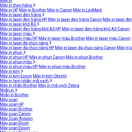
Máy in
Máy in theo hãng
Máy in HP
Máy in Brother
Máy in Canon
Máy in LexMark
Máy in laser đen trắng
Máy in laser đen trắng HP
Máy in laser đen trắng Canon
Máy in laser đe
Máy in laser khổ A3
Máy in laser đen trắng khổ A3 HP
Máy in laser đen trắng khổ A3 Canon
Máy in laser màu
Máy in laser màu HP
Máy in laser màu Brother
Máy in laser màu Canon
Máy in laser đa chức năng
Máy in laser đa chức năng HP
Máy in laser đa chức năng Canon
Máy in 
Máy in phun
Máy in phun HP
Máy in phun Canon
Máy in phun Brother
Máy in phun màu
Máy in phun màu HP
Máy in phun màu Brother
Máy in kim
Máy in kim Epson
Máy in kim Olivetti
Máy in tem nhãn, mã vạch
Máy in nhãn Brother
Máy in mã vạch Zebra
Nhãn in
Nhãn in Brother
Máy scan
Máy scan HP
Máy scan Brother
Máy scan Canon
Máy Scan Avision
Máy scan Ricoh
Máy scan Epson