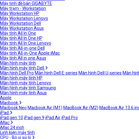
Máy tinh đề bàn GIGABYTE
Máy trạm - Workstation
Máy Workstation HP
Máy Workstation Lenovo
Máy Workstation Dell
Máy Workstation Asus
Máy tính All In One
Máy tính All In One HP
Máy tính All In One Lenovo
Máy tính All-in-one Dell
Máy tính All-in-One Apple iMac
Máy tính All in one Asus
Màn hình máy tính
Màn hình máy tính Dell
Màn hình Dell Pro
Màn hình Dell E-series
Màn hình Dell U-series
Màn hình
Màn hình máy tính HP
Màn hình máy tính Lenovo
Màn hình máy tính Samsung
Màn hình máy tính Asus
Apple
Macbook
Macbook Neo
Macbook Air (M1)
MacBook Air (M2)
MacBook Air 13.6 in
iPad
iPad gen 10
iPad gen 9
iPad Air
iPad Pro
iMac
iMac 24 inch
Linh kiện máy tính
CPU - Bộ vi xử lý