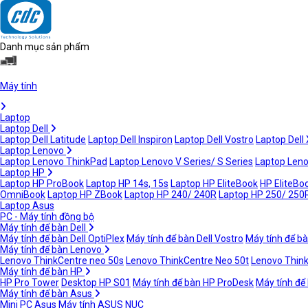
Danh mục sản phẩm
Máy tính
Laptop
Laptop Dell
Laptop Dell Latitude
Laptop Dell Inspiron
Laptop Dell Vostro
Laptop Dell
Laptop Lenovo
Laptop Lenovo ThinkPad
Laptop Lenovo V Series/ S Series
Laptop Leno
Laptop HP
Laptop HP ProBook
Laptop HP 14s, 15s
Laptop HP EliteBook
HP EliteBoo
OmniBook
Laptop HP ZBook
Laptop HP 240/ 240R
Laptop HP 250/ 250
Laptop Asus
PC - Máy tính đồng bộ
Máy tính để bàn Dell
Máy tính để bàn Dell OptiPlex
Máy tính để bàn Dell Vostro
Máy tính để bà
Máy tính để bàn Lenovo
Lenovo ThinkCentre neo 50s
Lenovo ThinkCentre Neo 50t
Lenovo Thin
Máy tính để bàn HP
HP Pro Tower
Desktop HP S01
Máy tính để bàn HP ProDesk
Máy tính để
Máy tính để bàn Asus
Mini PC Asus
Máy tính ASUS NUC