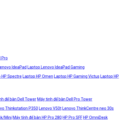
l Pro
Lenovo IdeaPad
Laptop Lenovo IdeaPad Gaming
 HP Spectre
Laptop HP Omen
Laptop HP Gaming Victus
Laptop HP
nh để bàn Dell Tower
Máy tinh để bàn Dell Pro Tower
vo Thinkstation P350
Lenovo V50t
Lenovo ThinkCentre neo 30s
sk/Mini
Máy tính để bàn HP Pro 280
HP Pro SFF
HP OmniDesk