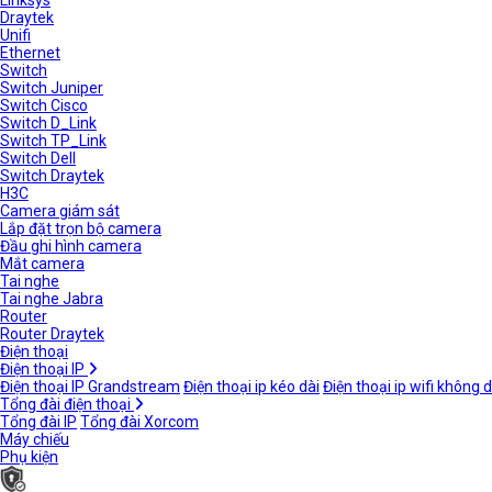
Linksys
Draytek
Unifi
Ethernet
Switch
Switch Juniper
Switch Cisco
Switch D_Link
Switch TP_Link
Switch Dell
Switch Draytek
H3C
Camera giám sát
Lắp đặt trọn bộ camera
Đầu ghi hình camera
Mắt camera
Tai nghe
Tai nghe Jabra
Router
Router Draytek
Điện thoại
Điện thoại IP
Điện thoại IP Grandstream
Điện thoại ip kéo dài
Điện thoại ip wifi không 
Tổng đài điện thoại
Tổng đài IP
Tổng đài Xorcom
Máy chiếu
Phụ kiện