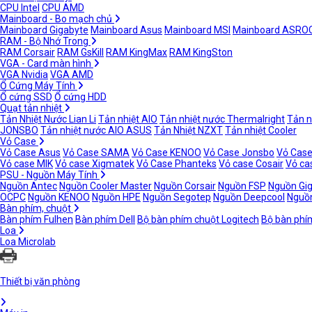
CPU Intel
CPU AMD
Mainboard - Bo mạch chủ
Mainboard Gigabyte
Mainboard Asus
Mainboard MSI
Mainboard ASRO
RAM - Bộ Nhớ Trong
RAM Corsair
RAM GsKill
RAM KingMax
RAM KingSton
VGA - Card màn hình
VGA Nvidia
VGA AMD
Ổ Cứng Máy Tính
Ổ cứng SSD
Ổ cứng HDD
Quạt tản nhiệt
Tản Nhiệt Nước Lian Li
Tản nhiệt AIO
Tản nhiệt nước Thermalright
Tản n
JONSBO
Tản nhiệt nước AIO ASUS
Tản Nhiệt NZXT
Tản nhiệt Cooler
Vỏ Case
Vỏ Case Asus
Vỏ Case SAMA
Vỏ Case KENOO
Vỏ Case Jonsbo
Vỏ Case
Vỏ case MIK
Vỏ case Xigmatek
Vỏ Case Phanteks
Vỏ case Cosair
Vỏ ca
PSU - Nguồn Máy Tính
Nguồn Antec
Nguồn Cooler Master
Nguồn Corsair
Nguồn FSP
Nguồn Gi
OCPC
Nguồn KENOO
Nguồn HPE
Nguồn Segotep
Nguồn Deepcool
Nguồn
Bàn phím, chuột
Bàn phím Fulhen
Bàn phím Dell
Bộ bàn phím chuột Logitech
Bộ bàn phí
Loa
Loa Microlab
Thiết bị văn phòng