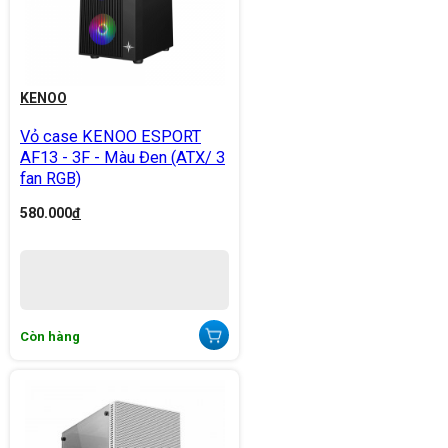
KENOO
Vỏ case KENOO ESPORT
AF13 - 3F - Màu Đen (ATX/ 3
fan RGB)
580.000
đ
Còn hàng