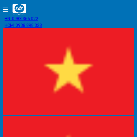
HN: 0983.366.022
HCM: 0938.898.328