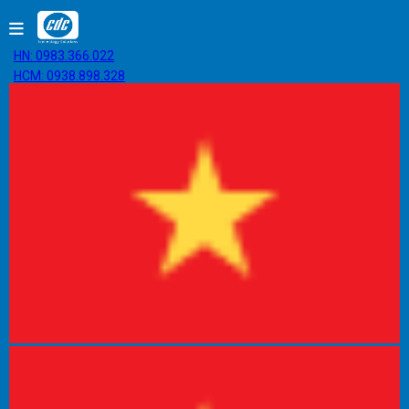
HN: 0983.366.022
HCM: 0938.898.328