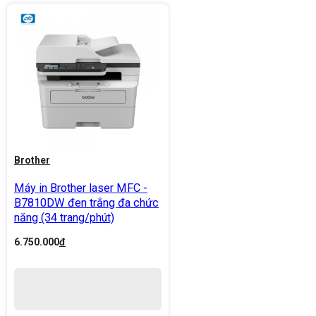
Brother
Máy in Brother laser MFC -
B7810DW đen trắng đa chức
năng (34 trang/phút)
6.750.000
đ