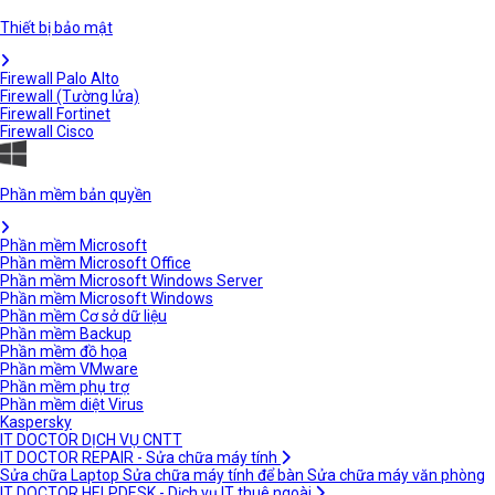
Thiết bị bảo mật
Firewall Palo Alto
Firewall (Tường lửa)
Firewall Fortinet
Firewall Cisco
Phần mềm bản quyền
Phần mềm Microsoft
Phần mềm Microsoft Office
Phần mềm Microsoft Windows Server
Phần mềm Microsoft Windows
Phần mềm Cơ sở dữ liệu
Phần mềm Backup
Phần mềm đồ họa
Phần mềm VMware
Phần mềm phụ trợ
Phần mềm diệt Virus
Kaspersky
IT DOCTOR DỊCH VỤ CNTT
IT DOCTOR REPAIR - Sửa chữa máy tính
Sửa chữa Laptop
Sửa chữa máy tính để bàn
Sửa chữa máy văn phòng
IT DOCTOR HELPDESK - Dịch vụ IT thuê ngoài