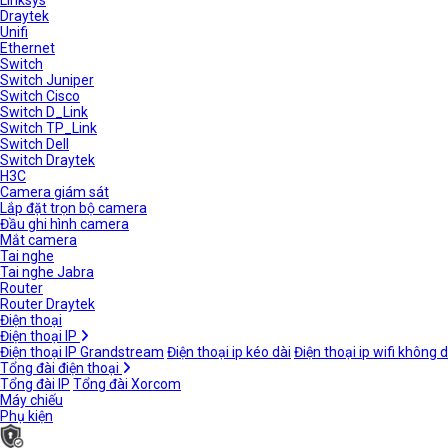
Linksys
Draytek
Unifi
Ethernet
Switch
Switch Juniper
Switch Cisco
Switch D_Link
Switch TP_Link
Switch Dell
Switch Draytek
H3C
Camera giám sát
Lắp đặt trọn bộ camera
Đầu ghi hình camera
Mắt camera
Tai nghe
Tai nghe Jabra
Router
Router Draytek
Điện thoại
Điện thoại IP
Điện thoại IP Grandstream
Điện thoại ip kéo dài
Điện thoại ip wifi không 
Tổng đài điện thoại
Tổng đài IP
Tổng đài Xorcom
Máy chiếu
Phụ kiện