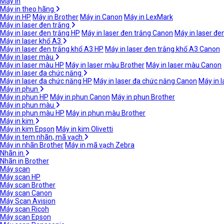
Máy in
Máy in theo hãng
Máy in HP
Máy in Brother
Máy in Canon
Máy in LexMark
Máy in laser đen trắng
Máy in laser đen trắng HP
Máy in laser đen trắng Canon
Máy in laser đe
Máy in laser khổ A3
Máy in laser đen trắng khổ A3 HP
Máy in laser đen trắng khổ A3 Canon
Máy in laser màu
Máy in laser màu HP
Máy in laser màu Brother
Máy in laser màu Canon
Máy in laser đa chức năng
Máy in laser đa chức năng HP
Máy in laser đa chức năng Canon
Máy in 
Máy in phun
Máy in phun HP
Máy in phun Canon
Máy in phun Brother
Máy in phun màu
Máy in phun màu HP
Máy in phun màu Brother
Máy in kim
Máy in kim Epson
Máy in kim Olivetti
Máy in tem nhãn, mã vạch
Máy in nhãn Brother
Máy in mã vạch Zebra
Nhãn in
Nhãn in Brother
Máy scan
Máy scan HP
Máy scan Brother
Máy scan Canon
Máy Scan Avision
Máy scan Ricoh
Máy scan Epson