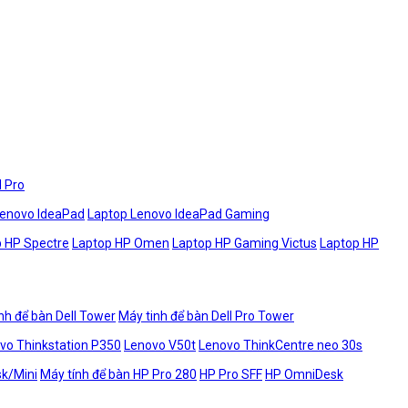
l Pro
Lenovo IdeaPad
Laptop Lenovo IdeaPad Gaming
 HP Spectre
Laptop HP Omen
Laptop HP Gaming Victus
Laptop HP
nh để bàn Dell Tower
Máy tinh để bàn Dell Pro Tower
vo Thinkstation P350
Lenovo V50t
Lenovo ThinkCentre neo 30s
sk/Mini
Máy tính để bàn HP Pro 280
HP Pro SFF
HP OmniDesk