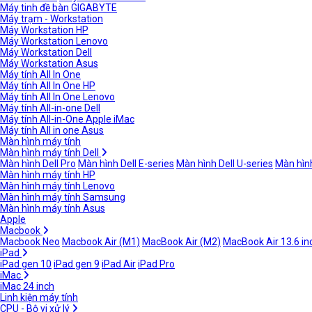
Máy tinh đề bàn GIGABYTE
Máy trạm - Workstation
Máy Workstation HP
Máy Workstation Lenovo
Máy Workstation Dell
Máy Workstation Asus
Máy tính All In One
Máy tính All In One HP
Máy tính All In One Lenovo
Máy tính All-in-one Dell
Máy tính All-in-One Apple iMac
Máy tính All in one Asus
Màn hình máy tính
Màn hình máy tính Dell
Màn hình Dell Pro
Màn hình Dell E-series
Màn hình Dell U-series
Màn hình
Màn hình máy tính HP
Màn hình máy tính Lenovo
Màn hình máy tính Samsung
Màn hình máy tính Asus
Apple
Macbook
Macbook Neo
Macbook Air (M1)
MacBook Air (M2)
MacBook Air 13.6 in
iPad
iPad gen 10
iPad gen 9
iPad Air
iPad Pro
iMac
iMac 24 inch
Linh kiện máy tính
CPU - Bộ vi xử lý