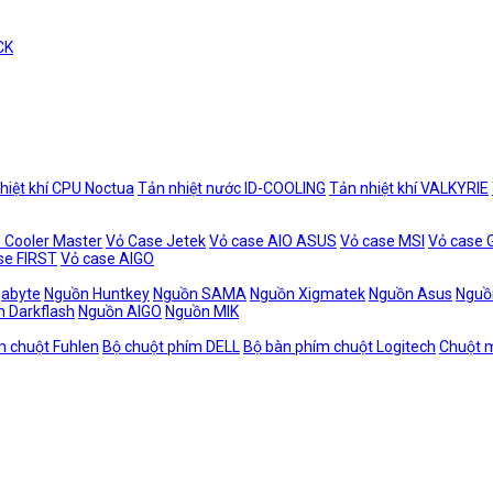
CK
hiệt khí CPU Noctua
Tản nhiệt nước ID-COOLING
Tản nhiệt khí VALKYRIE
 Cooler Master
Vỏ Case Jetek
Vỏ case AIO ASUS
Vỏ case MSI
Vỏ case
se FIRST
Vỏ case AIGO
gabyte
Nguồn Huntkey
Nguồn SAMA
Nguồn Xigmatek
Nguồn Asus
Nguồ
 Darkflash
Nguồn AIGO
Nguồn MIK
m chuột Fuhlen
Bộ chuột phím DELL
Bộ bàn phím chuột Logitech
Chuột m