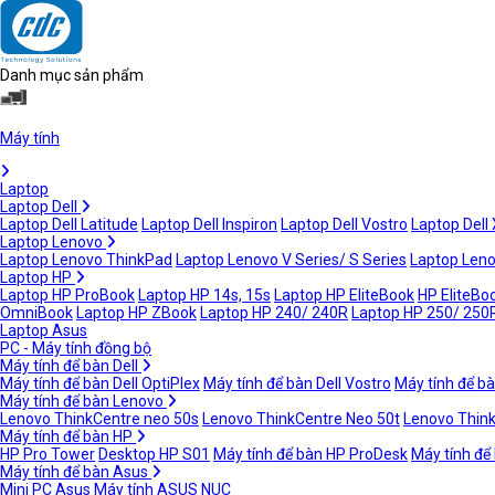
Danh mục sản phẩm
Máy tính
Laptop
Laptop Dell
Laptop Dell Latitude
Laptop Dell Inspiron
Laptop Dell Vostro
Laptop Dell
Laptop Lenovo
Laptop Lenovo ThinkPad
Laptop Lenovo V Series/ S Series
Laptop Leno
Laptop HP
Laptop HP ProBook
Laptop HP 14s, 15s
Laptop HP EliteBook
HP EliteBoo
OmniBook
Laptop HP ZBook
Laptop HP 240/ 240R
Laptop HP 250/ 250
Laptop Asus
PC - Máy tính đồng bộ
Máy tính để bàn Dell
Máy tính để bàn Dell OptiPlex
Máy tính để bàn Dell Vostro
Máy tính để bà
Máy tính để bàn Lenovo
Lenovo ThinkCentre neo 50s
Lenovo ThinkCentre Neo 50t
Lenovo Thin
Máy tính để bàn HP
HP Pro Tower
Desktop HP S01
Máy tính để bàn HP ProDesk
Máy tính để
Máy tính để bàn Asus
Mini PC Asus
Máy tính ASUS NUC