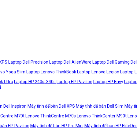
 XPS
Laptop Dell Precision
Laptop Dell AlienWare
Laptop Dell Gaming
Del
vo Yoga Slim
Laptop Lenovo ThinkBook
Laptop Lenovo Legion
Laptop 
k Ultra
Laptop HP 240s, 340s
Laptop HP Pavilion
Laptop HP Envy
Laptop
R
n Dell Inspiron
Máy tính để bàn Dell XPS
Máy tính để bàn Dell Slim
Máy tí
kCentre M70t
Lenovo ThinkCentre M70s
Lenovo ThinkCenter M90t
Leno
 bàn HP Pavilion
Máy tính để bàn HP Pro Mini
Máy tính để bàn HP EliteDe