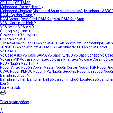
CPU Intel
CPU AMD
Mainboard - Bo mạch chủ
Mainboard Gigabyte
Mainboard Asus
Mainboard MSI
Mainboard ASRO
RAM - Bộ Nhớ Trong
RAM Corsair
RAM GsKill
RAM KingMax
RAM KingSton
VGA - Card màn hình
VGA Nvidia
VGA AMD
Ổ Cứng Máy Tính
Ổ cứng SSD
Ổ cứng HDD
Quạt tản nhiệt
Tản Nhiệt Nước Lian Li
Tản nhiệt AIO
Tản nhiệt nước Thermalright
Tản n
JONSBO
Tản nhiệt nước AIO ASUS
Tản Nhiệt NZXT
Tản nhiệt Cooler
Vỏ Case
Vỏ Case Asus
Vỏ Case SAMA
Vỏ Case KENOO
Vỏ Case Jonsbo
Vỏ Case
Vỏ case MIK
Vỏ case Xigmatek
Vỏ Case Phanteks
Vỏ case Cosair
Vỏ ca
PSU - Nguồn Máy Tính
Nguồn Antec
Nguồn Cooler Master
Nguồn Corsair
Nguồn FSP
Nguồn Gi
OCPC
Nguồn KENOO
Nguồn HPE
Nguồn Segotep
Nguồn Deepcool
Nguồn
Bàn phím, chuột
Bàn phím Fulhen
Bàn phím Dell
Bộ bàn phím chuột Logitech
Bộ bàn phí
Loa
Loa Microlab
Thiết bị văn phòng