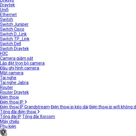
Linksys
Draytek
Unifi
Ethernet
Switch
Switch Juniper
Switch Cisco
Switch D_Link
Switch TP_Link
Switch Dell
Switch Draytek
H3C
Camera giám sát
Lắp đặt trọn bộ camera
Đầu ghi hình camera
Mắt camera
Tai nghe
Tai nghe Jabra
Router
Router Draytek
Điện thoại
Điện thoại IP
Điện thoại IP Grandstream
Điện thoại ip kéo dài
Điện thoại ip wifi không 
Tổng đài điện thoại
Tổng đài IP
Tổng đài Xorcom
Máy chiếu
Phụ kiện