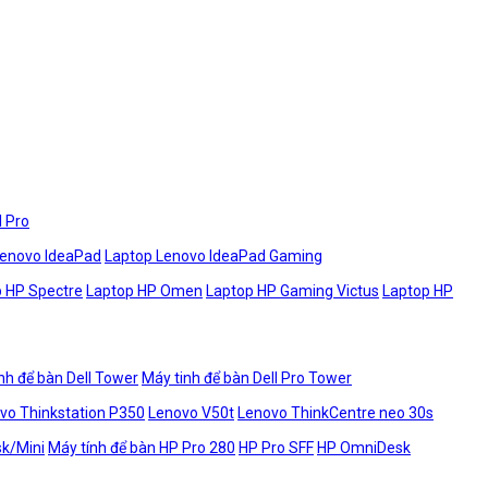
l Pro
Lenovo IdeaPad
Laptop Lenovo IdeaPad Gaming
 HP Spectre
Laptop HP Omen
Laptop HP Gaming Victus
Laptop HP
nh để bàn Dell Tower
Máy tinh để bàn Dell Pro Tower
vo Thinkstation P350
Lenovo V50t
Lenovo ThinkCentre neo 30s
sk/Mini
Máy tính để bàn HP Pro 280
HP Pro SFF
HP OmniDesk