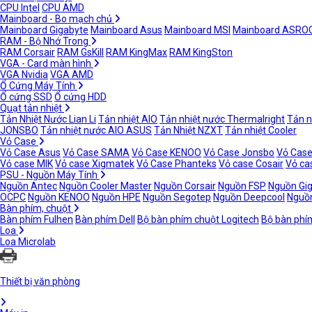
CPU Intel
CPU AMD
Mainboard - Bo mạch chủ
Mainboard Gigabyte
Mainboard Asus
Mainboard MSI
Mainboard ASRO
RAM - Bộ Nhớ Trong
RAM Corsair
RAM GsKill
RAM KingMax
RAM KingSton
VGA - Card màn hình
VGA Nvidia
VGA AMD
Ổ Cứng Máy Tính
Ổ cứng SSD
Ổ cứng HDD
Quạt tản nhiệt
Tản Nhiệt Nước Lian Li
Tản nhiệt AIO
Tản nhiệt nước Thermalright
Tản n
JONSBO
Tản nhiệt nước AIO ASUS
Tản Nhiệt NZXT
Tản nhiệt Cooler
Vỏ Case
Vỏ Case Asus
Vỏ Case SAMA
Vỏ Case KENOO
Vỏ Case Jonsbo
Vỏ Case
Vỏ case MIK
Vỏ case Xigmatek
Vỏ Case Phanteks
Vỏ case Cosair
Vỏ ca
PSU - Nguồn Máy Tính
Nguồn Antec
Nguồn Cooler Master
Nguồn Corsair
Nguồn FSP
Nguồn Gi
OCPC
Nguồn KENOO
Nguồn HPE
Nguồn Segotep
Nguồn Deepcool
Nguồn
Bàn phím, chuột
Bàn phím Fulhen
Bàn phím Dell
Bộ bàn phím chuột Logitech
Bộ bàn phí
Loa
Loa Microlab
Thiết bị văn phòng