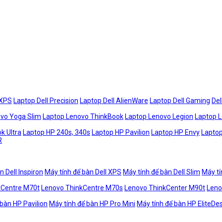
 XPS
Laptop Dell Precision
Laptop Dell AlienWare
Laptop Dell Gaming
Del
vo Yoga Slim
Laptop Lenovo ThinkBook
Laptop Lenovo Legion
Laptop 
k Ultra
Laptop HP 240s, 340s
Laptop HP Pavilion
Laptop HP Envy
Laptop
R
n Dell Inspiron
Máy tính để bàn Dell XPS
Máy tính để bàn Dell Slim
Máy tí
kCentre M70t
Lenovo ThinkCentre M70s
Lenovo ThinkCenter M90t
Leno
 bàn HP Pavilion
Máy tính để bàn HP Pro Mini
Máy tính để bàn HP EliteDe