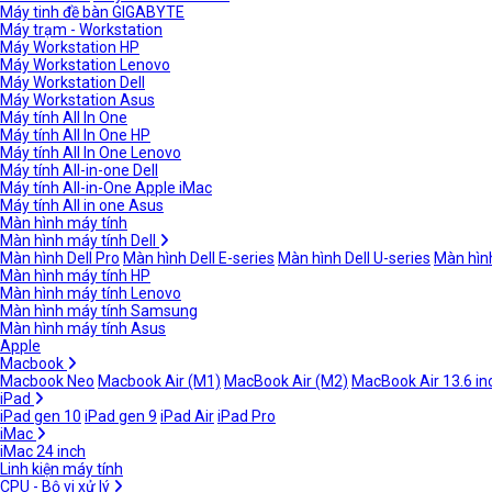
Máy tinh đề bàn GIGABYTE
Máy trạm - Workstation
Máy Workstation HP
Máy Workstation Lenovo
Máy Workstation Dell
Máy Workstation Asus
Máy tính All In One
Máy tính All In One HP
Máy tính All In One Lenovo
Máy tính All-in-one Dell
Máy tính All-in-One Apple iMac
Máy tính All in one Asus
Màn hình máy tính
Màn hình máy tính Dell
Màn hình Dell Pro
Màn hình Dell E-series
Màn hình Dell U-series
Màn hình
Màn hình máy tính HP
Màn hình máy tính Lenovo
Màn hình máy tính Samsung
Màn hình máy tính Asus
Apple
Macbook
Macbook Neo
Macbook Air (M1)
MacBook Air (M2)
MacBook Air 13.6 in
iPad
iPad gen 10
iPad gen 9
iPad Air
iPad Pro
iMac
iMac 24 inch
Linh kiện máy tính
CPU - Bộ vi xử lý