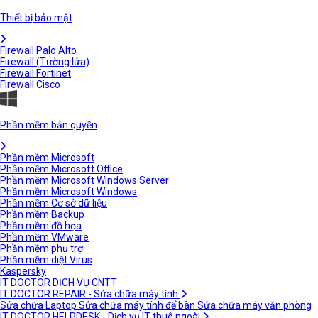
Thiết bị bảo mật
Firewall Palo Alto
Firewall (Tường lửa)
Firewall Fortinet
Firewall Cisco
Phần mềm bản quyền
Phần mềm Microsoft
Phần mềm Microsoft Office
Phần mềm Microsoft Windows Server
Phần mềm Microsoft Windows
Phần mềm Cơ sở dữ liệu
Phần mềm Backup
Phần mềm đồ họa
Phần mềm VMware
Phần mềm phụ trợ
Phần mềm diệt Virus
Kaspersky
IT DOCTOR DỊCH VỤ CNTT
IT DOCTOR REPAIR - Sửa chữa máy tính
Sửa chữa Laptop
Sửa chữa máy tính để bàn
Sửa chữa máy văn phòng
IT DOCTOR HELPDESK - Dịch vụ IT thuê ngoài