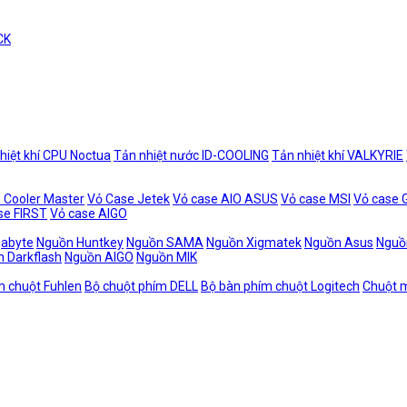
CK
hiệt khí CPU Noctua
Tản nhiệt nước ID-COOLING
Tản nhiệt khí VALKYRIE
 Cooler Master
Vỏ Case Jetek
Vỏ case AIO ASUS
Vỏ case MSI
Vỏ case
se FIRST
Vỏ case AIGO
gabyte
Nguồn Huntkey
Nguồn SAMA
Nguồn Xigmatek
Nguồn Asus
Nguồ
 Darkflash
Nguồn AIGO
Nguồn MIK
m chuột Fuhlen
Bộ chuột phím DELL
Bộ bàn phím chuột Logitech
Chuột m