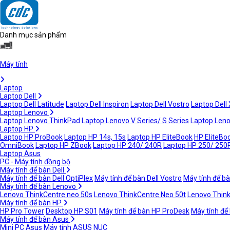
Danh mục sản phẩm
Máy tính
Laptop
Laptop Dell
Laptop Dell Latitude
Laptop Dell Inspiron
Laptop Dell Vostro
Laptop Dell
Laptop Lenovo
Laptop Lenovo ThinkPad
Laptop Lenovo V Series/ S Series
Laptop Leno
Laptop HP
Laptop HP ProBook
Laptop HP 14s, 15s
Laptop HP EliteBook
HP EliteBoo
OmniBook
Laptop HP ZBook
Laptop HP 240/ 240R
Laptop HP 250/ 250
Laptop Asus
PC - Máy tính đồng bộ
Máy tính để bàn Dell
Máy tính để bàn Dell OptiPlex
Máy tính để bàn Dell Vostro
Máy tính để bà
Máy tính để bàn Lenovo
Lenovo ThinkCentre neo 50s
Lenovo ThinkCentre Neo 50t
Lenovo Thin
Máy tính để bàn HP
HP Pro Tower
Desktop HP S01
Máy tính để bàn HP ProDesk
Máy tính để
Máy tính để bàn Asus
Mini PC Asus
Máy tính ASUS NUC