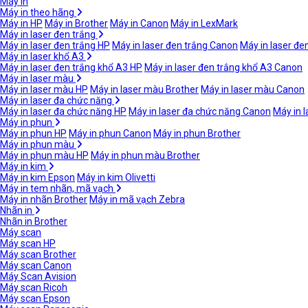
Máy in
Máy in theo hãng
Máy in HP
Máy in Brother
Máy in Canon
Máy in LexMark
Máy in laser đen trắng
Máy in laser đen trắng HP
Máy in laser đen trắng Canon
Máy in laser đe
Máy in laser khổ A3
Máy in laser đen trắng khổ A3 HP
Máy in laser đen trắng khổ A3 Canon
Máy in laser màu
Máy in laser màu HP
Máy in laser màu Brother
Máy in laser màu Canon
Máy in laser đa chức năng
Máy in laser đa chức năng HP
Máy in laser đa chức năng Canon
Máy in 
Máy in phun
Máy in phun HP
Máy in phun Canon
Máy in phun Brother
Máy in phun màu
Máy in phun màu HP
Máy in phun màu Brother
Máy in kim
Máy in kim Epson
Máy in kim Olivetti
Máy in tem nhãn, mã vạch
Máy in nhãn Brother
Máy in mã vạch Zebra
Nhãn in
Nhãn in Brother
Máy scan
Máy scan HP
Máy scan Brother
Máy scan Canon
Máy Scan Avision
Máy scan Ricoh
Máy scan Epson