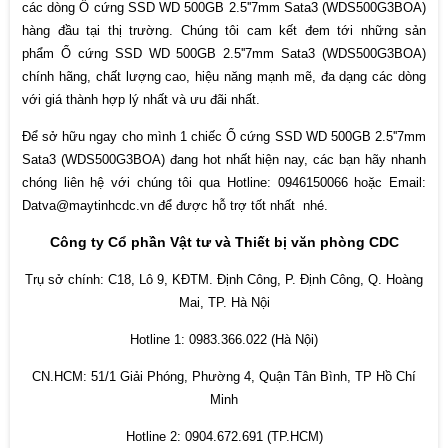
các dòng Ổ cứng SSD WD 500GB 2.5''7mm Sata3 (WDS500G3BOA)
hàng đầu tại thị trường. Chúng tôi cam kết đem tới những sản
phẩm Ổ cứng SSD WD 500GB 2.5''7mm Sata3 (WDS500G3BOA)
chính hãng, chất lượng cao, hiệu năng mạnh mẽ, đa dạng các dòng
với giá thành hợp lý nhất và ưu đãi nhất.
Để sở hữu ngay cho mình 1 chiếc Ổ cứng SSD WD 500GB 2.5''7mm
Sata3 (WDS500G3BOA) đang hot nhất hiện nay, các bạn hãy nhanh
chóng liên hệ với chúng tôi qua Hotline: 0946150066 hoặc Email:
Datva@maytinhcdc.vn để được hỗ trợ tốt nhất nhé.
Công ty Cổ phần Vật tư và Thiết bị văn phòng CDC
Trụ sở chính: C18, Lô 9, KĐTM. Định Công, P. Định Công, Q. Hoàng
Mai, TP. Hà Nội
Hotline 1: 0983.366.022 (Hà Nội)
CN.HCM: 51/1 Giải Phóng, Phường 4, Quận Tân Bình, TP Hồ Chí
Minh
Hotline 2: 0904.672.691 (TP.HCM)