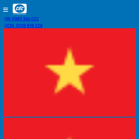
HN: 0983.366.022
HCM: 0938.898.328