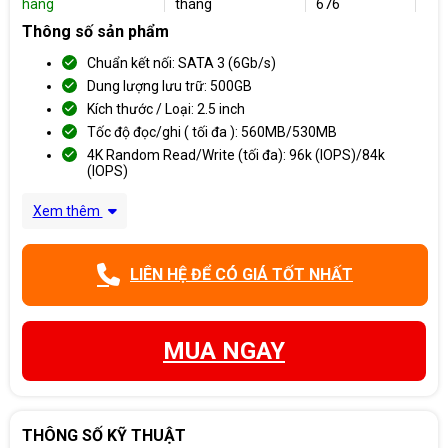
hàng
tháng
676
Thông số sản phẩm
Chuẩn kết nối: SATA 3 (6Gb/s)
Dung lượng lưu trữ: 500GB
Kích thước / Loại: 2.5 inch
Tốc độ đọc/ghi ( tối đa ): 560MB/530MB
4K Random Read/Write (tối đa): 96k (IOPS)/84k
(IOPS)
Xem thêm
LIÊN HỆ ĐỂ CÓ GIÁ TỐT NHẤT
MUA NGAY
THÔNG SỐ KỸ THUẬT