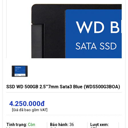
SSD WD 500GB 2.5''7mm Sata3 Blue (WDS500G3BOA)
4.250.000đ
[Giá đã bao gồm VAT]
Tình trạng:
Còn
Bảo hành:
36
Lượt xem: