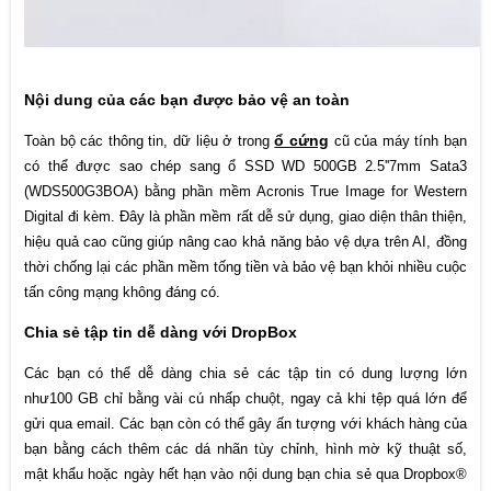
Nội dung của các bạn được bảo vệ an toàn
ổ cứng
Toàn bộ các thông tin, dữ liệu ở trong
cũ của máy tính bạn
có thể được sao chép sang ổ SSD WD 500GB 2.5''7mm Sata3
(WDS500G3BOA) bằng phần mềm Acronis True Image for Western
Digital đi kèm. Đây là phần mềm rất dễ sử dụng, giao diện thân thiện,
hiệu quả cao cũng giúp nâng cao khả năng bảo vệ dựa trên AI, đồng
thời chống lại các phần mềm tống tiền và bảo vệ bạn khỏi nhiều cuộc
tấn công mạng không đáng có.
Chia sẻ tập tin dễ dàng với DropBox
Các bạn có thể dễ dàng chia sẻ các tập tin có dung lượng lớn
như100 GB chỉ bằng vài cú nhấp chuột, ngay cả khi tệp quá lớn để
gửi qua email. Các bạn còn có thể gây ấn tượng với khách hàng của
bạn bằng cách thêm các dá nhãn tùy chỉnh, hình mờ kỹ thuật số,
mật khẩu hoặc ngày hết hạn vào nội dung bạn chia sẻ qua Dropbox®