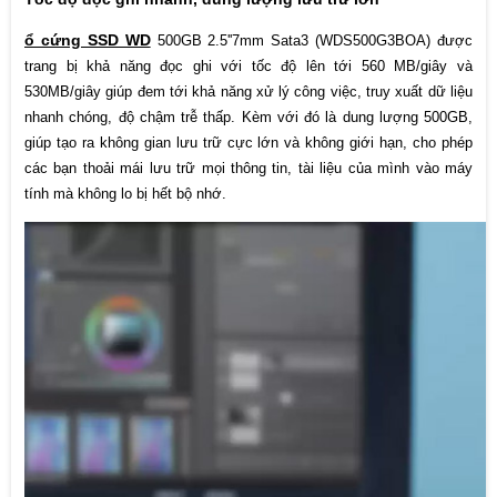
ổ cứng SSD WD
500GB 2.5''7mm Sata3 (WDS500G3BOA) được
trang bị khả năng đọc ghi với tốc độ lên tới 560 MB/giây và
530MB/giây giúp đem tới khả năng xử lý công việc, truy xuất dữ liệu
nhanh chóng, độ chậm trễ thấp. Kèm với đó là dung lượng 500GB,
giúp tạo ra không gian lưu trữ cực lớn và không giới hạn, cho phép
các bạn thoải mái lưu trữ mọi thông tin, tài liệu của mình vào máy
tính mà không lo bị hết bộ nhớ.