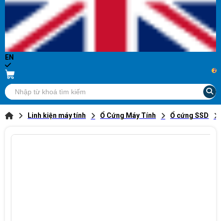
EN
2
Linh kiện máy tính
Ổ Cứng Máy Tính
Ổ cứng SSD