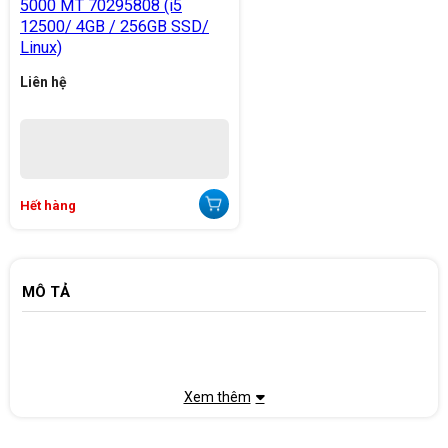
5000 MT 70295808 (i5
12500/ 4GB / 256GB SSD/
Linux)
Liên hệ
Hết hàng
MÔ TẢ
Xem thêm