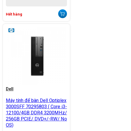
Hết hàng
Dell
Máy tính để bàn Dell Optiplex
3000SFF 70295803 ( Core i3-
12100/4GB DDR4 3200MHz/
256GB PCIE/ DVD+/-RW/ No
OS)