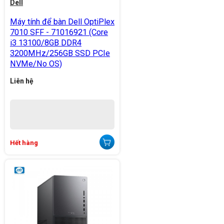
Dell
Máy tính để bàn Dell OptiPlex
7010 SFF - 71016921 (Core
i3 13100/8GB DDR4
3200MHz/256GB SSD PCIe
NVMe/No OS)
Liên hệ
Hết hàng