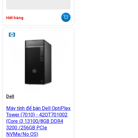
Hết hàng
Dell
Máy tính để bàn Dell OptiPlex
Tower (7010) - 42OT701002
(Core i3 13100/8GB DDR4
3200 /256GB PCIe
NVMe/No OS)