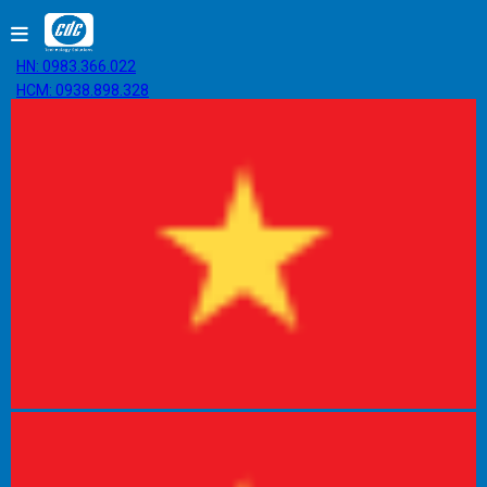
HN: 0983.366.022
HCM: 0938.898.328