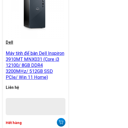
Dell
Máy tính để bàn Dell Inspiron
3910MT MNX031 (Core i3
12100/ 8GB DDR4
3200MHz/ 512GB SSD
PCIe/ Win 11 Home)
Liên hệ
Hết hàng