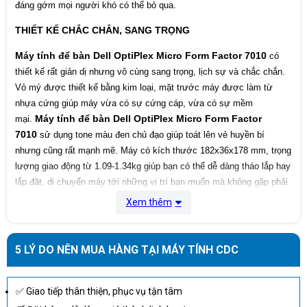
đáng gớm mọi người khó có thể bỏ qua.
Hệ điều hành
Window Po 11
THIẾT KẾ CHẮC CHẮN, SANG TRỌNG
65 W AC adapter, 4.5 mm barrel
Nguồn
90 W AC adapter, 4.5 mm barrel
Máy tính để bàn Dell OptiPlex Micro Form Factor 7010
có
thiết kế rất giản dị nhưng vô cùng sang trọng, lịch sự và chắc chắn.
Height: 7.17 in. (182 mm)
Kích thước
Width: 1.42 in. (36 mm)
Vỏ mý được thiết kế bằng kim loại, mặt trước máy được làm từ
Depth: 7.01 in. (178 mm)
nhựa cứng giúp máy vừa có sự cứng cáp, vừa có sự mềm
Máy tính để bàn Dell OptiPlex Micro Form Factor
mại.
Weight (minimum): 2.41 lb (1.09 kg)
Cân nặng
7010
Weight (maximum): 2.95 lb (1.34 kg)
sử dụng tone màu đen chủ đạo giúp toát lên vẻ huyền bí
nhưng cũng rất mạnh mẽ. Máy có kích thước 182x36x178 mm, trọng
Xuất xứ
Malaysia
lượng giao động từ 1.09-1.34kg giúp bạn có thể dễ dàng tháo lắp hay
lắp đặt, di chuyển máy tới những vị trí bạn muốn mà không gặp phải
sự cồng kềnh nào.
Xem thêm
5 LÝ DO NÊN MUA HÀNG TẠI MÁY TÍNH CDC
✅ Giao tiếp thân thiện, phục vụ tận tâm