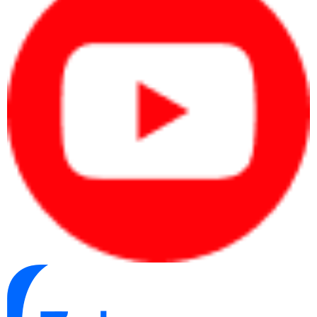
Dell OptiPlex Micro Form Factor 7010 được trang bị các cổng kết
nối từ tiêu chuẩn cho đến nâng cao
Liên hệ với chúng tôi để nhận báo giá sản phẩm này sớm nhất
nhé!