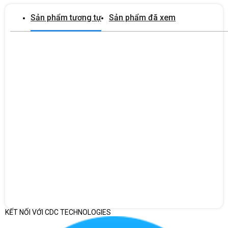
mạnh mẽ, cho phép bạn sử dụng các ứng dụng từ cơ bản đến
Sản phẩm tương tự
Sản phẩm đã xem
chuyên nghiệp với độ mượt mà, trơn tru và nhanh chóng, hạn chế
tình trạng giật lag hay chậm trễ. Chipset Intel là sự kết hợp của
nhiều công nghệ xử lý, những cải tiến phần cứng, các công cụ quản
lý và nhiều công nghệ bảo mật nó cho phép tiếp cận đến PC từ xa –
bao gồm việc giám sát, bảo trì và quản lý – một cách độc lập với
tình trạng của hệ điều hành hoặc trạng thái năng lượng của PC
RAM 16 GB, 1 x 16 GB, DDR5 đem tới khả năng xử lý đa tác vụ 1
cách mượt mà, nhanh chóng, cải thiện tình trạng chậm trễ khi thao
tác các ứng dụng từ cơ bản đến nâng cao. Ổ cứng 512 GB, M.2
2230, PCIe NVMe, SSD, Class 35 cho bạn không gian lưu trữ khổng
lồ với khả năng truy cập dữ liệu cực nhanh, giúp bạn tiết kiệm thời
gian chờ đợi máy xử lý. Ngoài ra, máy còn được trang bị
VGA Intel® Graphics giúp hỗ trợ hình ảnh hiển thị thêm sắc nét,
chân thật và mượt mà.
KẾT NỐI VỚI CDC TECHNOLOGIES