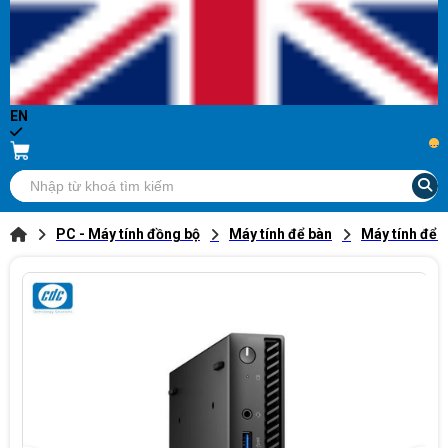
EN
...
PC - Máy tính đồng bộ
Máy tính để bàn
Máy tính để b