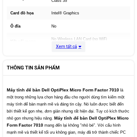
Class 35
Card đồ họa
Intel® Graphics
Ô đĩa
No
No Wireless LAN Card (no WiFi
Kết nối mạng
enablement)
Xem tất cả
Keyboard &
Dell KB216 Wired Keyboard English, US
Mouse
THÔNG TIN SẢN PHẨM
1 RJ45 Ethernet port
1 optional video port (HDMI
2.1b/DisplayPort 1.4a (HBR3)/VGA/USB
Type-C with DisplayPort Alt mode + power
Máy tính để bàn Dell OptiPlex Micro Form Factor 7010
là
in)
một trong những lựa chọn hàng đầu cho người dùng tìm kiếm một
1 optional PS2/Serial port
Cổng kết nối
1 USB 2.0 port
máy tính để bàn mạnh mẽ và đáng tin cậy. Nó luôn được biết đến
1 USB 2.0 port with Smart Power On
bởi thiết kế gọn nhẹ, đơn giản nhưng rất hiện đại. Tuy có kích thước
2 USB 3.2 Gen 1 ports
1 DisplayPort 1.4a (HBR2)
Máy tính để bàn Dell OptiPlex Micro
nhỏ gọn nhưng hiệu năng.
1 HDMI 1.4b port (1920x1200@60Hz)
Form Factor 7010
mang đến lại không "nhỏ bé". Với cấu hình
1 power-adapter port
mạnh mẽ và thiết kế tối ưu không gian, máy đã trở thành chiếc PC