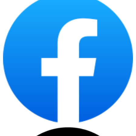
Dell OptiPlex Micro Form Factor 7010 được trang bị CPU thế hệ 13
ĐA DẠNG CỔNG KẾT NỐI
Máy tính để bàn Dell OptiPlex Micro Form Factor 7010
được
trang bị các cổng kết nối từ tiêu chuẩn cho đến nâng cao như: