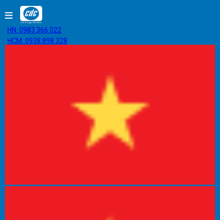
HN: 0983.366.022
HCM: 0938.898.328