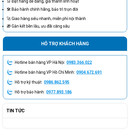
🛒 Đặt hàng dễ dàng, giá thành linh hoạt
🛠 Bảo hành chính hãng, bảo trì trọn đời
🚀 Giao hàng siêu nhanh, miễn phí nội thành
🎁 Gắn kết bền lâu, ưu đãi càng sâu
HỖ TRỢ KHÁCH HÀNG
Hotline bán hàng VP Hà Nội:
0983.366.022
Hotline bán hàng VP Hồ Chí Minh:
0904.672.691
Dell OptiPlex Micro Form Factor 7010 có thiết kế rất giản dị nhưng vô
Hỗ trợ kỹ thuật:
0986.862.595
cùng sang trọng
Hỗ trợ bảo hành:
0977.893.186
CẤU HÌNH MẠNH MẼ, LINH KIỆN CAO CẤP
Máy tính để bàn Dell OptiPlex Micro Form Factor 7010
được
TIN TỨC
trang bị CPU Intel®Core™ i7-13700T (30 MB cache, 16 cores, 24
threads, 1.40 GHz to 4.80 GHz Turbo, 35W), thế hệ 13, tốc độ xung
nhịp lên tới 4.8Ghz, bộ nhớ đệm 30MB giúp đem tới tốc độ xử lý