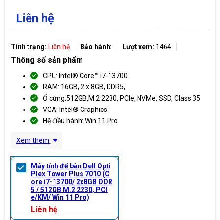
Liên hệ
Tình trạng:
Liên hệ
Bảo hành:
Lượt xem:
1464
Thông số sản phẩm
CPU: Intel® Core™ i7-13700
RAM: 16GB, 2 x 8GB, DDR5,
Ổ cứng:512GB,M.2 2230, PCIe, NVMe, SSD, Class 35
VGA: Intel® Graphics
Hệ điều hành: Win 11 Pro
Xem thêm
Máy tính để bàn Dell Opti
Plex Tower Plus 7010 (C
ore i7-13700/ 2x8GB DDR
5 / 512GB M.2 2230, PCI
e/KM/ Win 11 Pro)
Liên hệ