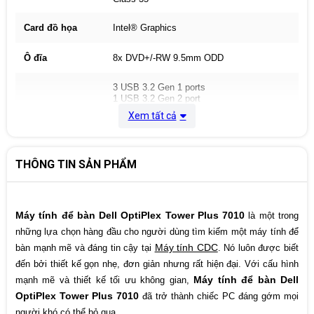
Card đồ họa
Intel® Graphics
Ô đĩa
8x DVD+/-RW 9.5mm ODD
3 USB 3.2 Gen 1 ports
1 USB 3.2 Gen 2 port
2 USB 2.0 ports with Smart Power On
Xem tất cả
1 Re-tasking line out/line in audio port
3 DisplayPort 1.4 ports (HBR2)
Kết nối mạng
1 RJ-45 Ethernet port 10/100/1000 Mbps
1 Optional video port (HDMI 2.1/Display
THÔNG TIN SẢN PHẨM
port 1.4a (HBR3)/VGA/USB Type-C with
DisplayPort Alt mode)
1 Optional Serial port
Máy tính để bàn Dell OptiPlex Tower Plus 7010
là một trong
Keyboard &
Dell Pro Wireless Keyboard and Mouse -
Mouse
KM5221W - English - Black
những lựa chọn hàng đầu cho người dùng tìm kiếm một máy tính để
Máy tính CDC
bàn mạnh mẽ và đáng tin cậy tại
. Nó luôn được biết
HDMI 2.1, up to 4096 x 2160 @60Hz
đến bởi thiết kế gọn nhẹ, đơn giản nhưng rất hiện đại. Với cấu hình
• DisplayPort 1.4a, up to 5120 x 3200
@60Hz
Máy tính để bàn Dell
mạnh mẽ và thiết kế tối ưu không gian,
Cổng kết nối
• VGA, up to 1920 x 1200 @60Hz
OptiPlex Tower Plus 7010
đã trở thành chiếc PC đáng gớm mọi
• USB Type-C with DisplayPort Alt mode,
up to 5120 x 3200 @60H
người khó có thể bỏ qua.