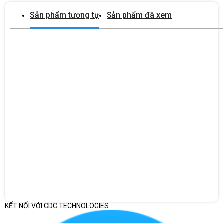
Sản phẩm tương tự
Sản phẩm đã xem
Dell OptiPlex Tower Plus 7010 được trang bị CPU Intel® Core™ i7-
13700
ĐA DẠNG CỔNG KẾT NỐI
Máy tính để bàn Dell OptiPlex Tower Plus 7010
được trang bị
các cổng kết nối từ tiêu chuẩn cho đến nâng cao như:
3 USB 3.2 Gen 1 ports
KẾT NỐI VỚI CDC TECHNOLOGIES
1 USB 3.2 Gen 2 port