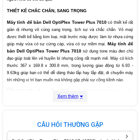
THIẾT KẾ CHẮC CHẮN, SANG TRỌNG
Hệ điều hành
Window Po 11
Máy tính để bàn Dell OptiPlex Tower Plus 7010
có thiết kế rất
260 W internal Power Supply Unit (PSU),
giản dị nhưng vô cùng sang trọng, lịch sự và chắc chắn. Vỏ maý
85% Efficient, 80 Plus Bronze
Nguồn
500 W internal Power Supply Unit (PSU),
được thiết kế bằng kim loại, mặt trước máy được làm từ nhựa cứng
92% Efficient, 80 Plus Platinum
Máy tính để
giúp máy vừa có sự cứng cáp, vừa có sự mềm mại.
bàn Dell OptiPlex Tower Plus 7010
sử dụng tone màu đen chủ
Height: 14.45 in. (367.00 mm)
Kích thước
Width: 6.65 in. (169.00 mm)
đạo giúp toát lên vẻ huyền bí nhưng cũng rất mạnh mẽ. Máy có kích
Depth: 11.84 in. (300.80 mm)
thước 367 x 169.8 x 300.8 mm, trọng lượng giao động từ 6.93 -
9.63kg giúp bạn có thể dễ dàng tháo lắp hay lắp đặt, di chuyển máy
Weight (minimum): 13.07 lbs. (5.93 kg)
Cân nặng
tới những vị trí bạn muốn mà không gặp phải sự cồng kềnh nào.
Weight (maximum): 21.24 lbs. (9.63 kg)
Xuất xứ
Malaysia
Xem thêm
CÂU HỎI THƯỜNG GẶP