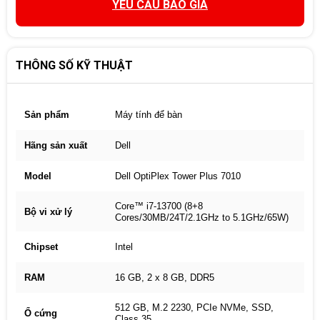
YÊU CẦU BÁO GIÁ
THÔNG SỐ KỸ THUẬT
Sản phẩm
Máy tính để bàn
Hãng sản xuất
Dell
Model
Dell OptiPlex Tower Plus 7010
Core™ i7-13700 (8+8
Bộ vi xử lý
Cores/30MB/24T/2.1GHz to 5.1GHz/65W)
Chipset
Intel
RAM
16 GB, 2 x 8 GB, DDR5
512 GB, M.2 2230, PCIe NVMe, SSD,
Ổ cứng
Class 35