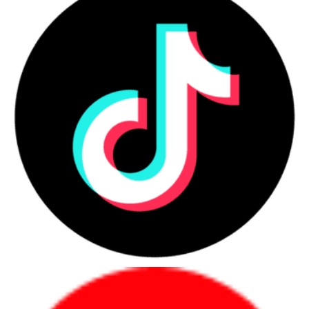
Dell OptiPlex Tower Plus 7010 được trang bị các cổng kết nối từ tiêu
chuẩn cho đến nâng cao
Liên hệ với chúng tôi để nhận báo giá sản phẩm này sớm nhất
nhé!