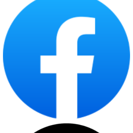
2 USB 2.0 ports with Smart Power On
1 Re-tasking line out/line in audio port
3 DisplayPort 1.4 ports (HBR2)
1 RJ-45 Ethernet port 10/100/1000 Mbps
1 Optional video port (HDMI 2.1/Display port 1.4a
(HBR3)/VGA/USB Type-C with DisplayPort Alt mode)
1 Optional Serial port