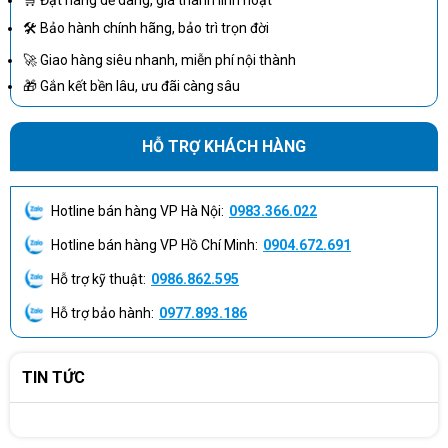
cho phép tiếp cận đến PC từ xa – bao gồm việc giám sát, bảo trì và
🛠 Bảo hành chính hãng, bảo trì trọn đời
quản lý – một cách độc lập với tình trạng của hệ điều hành hoặc
🚀 Giao hàng siêu nhanh, miễn phí nội thành
trạng thái năng lượng của PC
🎁 Gắn kết bền lâu, ưu đãi càng sâu
RAM 16GB, 2x8GB DDR5 đem tới khả năng xử lý đa tác vụ 1 cách
mượt mà, nhanh chóng, cải thiện tình trạng chậm trễ khi thao tác
HỖ TRỢ KHÁCH HÀNG
các ứng dụng từ cơ bản đến nâng cao. Ổ cứng 512GB, M.2 2230,
PCIe NVMe, SSD, Class 35 cho bạn không gian lưu trữ khổng lồ với
khả năng truy cập dữ liệu cực nhanh, giúp bạn tiết kiệm thời gian
Hotline bán hàng VP Hà Nội:
0983.366.022
chờ đợi máy xử lý. Ngoài ra, máy còn được trang bị VGA Intel®
Graphics giúp hỗ trợ hình ảnh hiển thị thêm sắc nét, chân thật và
Hotline bán hàng VP Hồ Chí Minh:
0904.672.691
mượt mà.
Hỗ trợ kỹ thuật:
0986.862.595
Hỗ trợ bảo hành:
0977.893.186
TIN TỨC