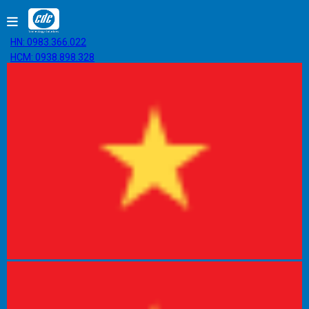
HN: 0983.366.022
HCM: 0938.898.328