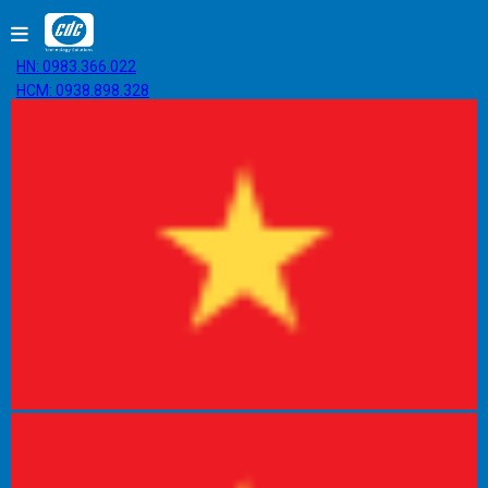
HN: 0983.366.022
HCM: 0938.898.328