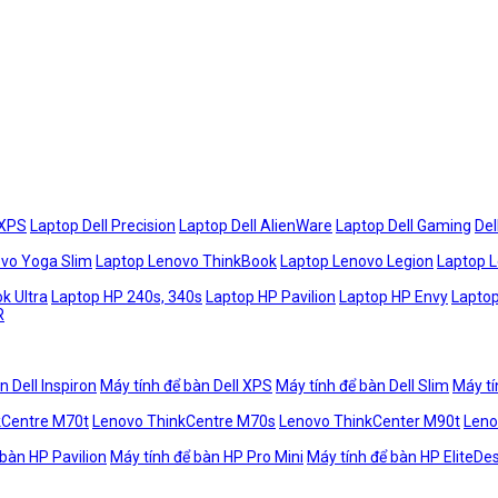
 XPS
Laptop Dell Precision
Laptop Dell AlienWare
Laptop Dell Gaming
Del
vo Yoga Slim
Laptop Lenovo ThinkBook
Laptop Lenovo Legion
Laptop 
k Ultra
Laptop HP 240s, 340s
Laptop HP Pavilion
Laptop HP Envy
Laptop
R
n Dell Inspiron
Máy tính để bàn Dell XPS
Máy tính để bàn Dell Slim
Máy tí
kCentre M70t
Lenovo ThinkCentre M70s
Lenovo ThinkCenter M90t
Leno
 bàn HP Pavilion
Máy tính để bàn HP Pro Mini
Máy tính để bàn HP EliteDe