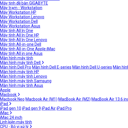
Máy tinh đề bàn GIGABYTE
Máy trạm - Workstation
Máy Workstation HP
Máy Workstation Lenovo
Máy Workstation Dell
Máy Workstation Asus
Máy tính All In One
Máy tính All In One HP
Máy tính All In One Lenovo
Máy tính All-in-one Dell
Máy tính All-in-One Apple iMac
Máy tính All in one Asus
Màn hình máy tính
Màn hình máy tính Dell
Màn hình Dell Pro
Màn hình Dell E-series
Màn hình Dell U-series
Màn hình
Màn hình máy tính HP
Màn hình máy tính Lenovo
Màn hình máy tính Samsung
Màn hình máy tính Asus
Apple
Macbook
Macbook Neo
Macbook Air (M1)
MacBook Air (M2)
MacBook Air 13.6 in
iPad
iPad gen 10
iPad gen 9
iPad Air
iPad Pro
iMac
iMac 24 inch
Linh kiện máy tính
CPU - Bộ vi xử lý