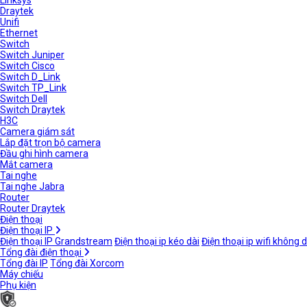
Linksys
Draytek
Unifi
Ethernet
Switch
Switch Juniper
Switch Cisco
Switch D_Link
Switch TP_Link
Switch Dell
Switch Draytek
H3C
Camera giám sát
Lắp đặt trọn bộ camera
Đầu ghi hình camera
Mắt camera
Tai nghe
Tai nghe Jabra
Router
Router Draytek
Điện thoại
Điện thoại IP
Điện thoại IP Grandstream
Điện thoại ip kéo dài
Điện thoại ip wifi không 
Tổng đài điện thoại
Tổng đài IP
Tổng đài Xorcom
Máy chiếu
Phụ kiện