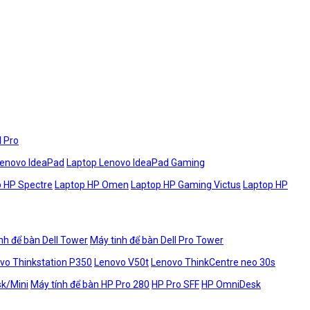
l Pro
Lenovo IdeaPad
Laptop Lenovo IdeaPad Gaming
 HP Spectre
Laptop HP Omen
Laptop HP Gaming Victus
Laptop HP
nh để bàn Dell Tower
Máy tinh để bàn Dell Pro Tower
vo Thinkstation P350
Lenovo V50t
Lenovo ThinkCentre neo 30s
sk/Mini
Máy tính để bàn HP Pro 280
HP Pro SFF
HP OmniDesk