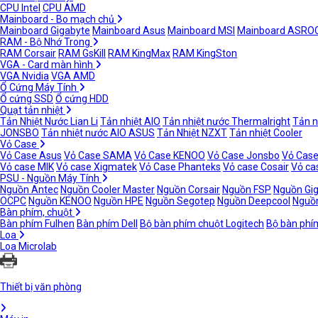
CPU Intel
CPU AMD
Mainboard - Bo mạch chủ
Mainboard Gigabyte
Mainboard Asus
Mainboard MSI
Mainboard ASRO
RAM - Bộ Nhớ Trong
RAM Corsair
RAM GsKill
RAM KingMax
RAM KingSton
VGA - Card màn hình
VGA Nvidia
VGA AMD
Ổ Cứng Máy Tính
Ổ cứng SSD
Ổ cứng HDD
Quạt tản nhiệt
Tản Nhiệt Nước Lian Li
Tản nhiệt AIO
Tản nhiệt nước Thermalright
Tản n
JONSBO
Tản nhiệt nước AIO ASUS
Tản Nhiệt NZXT
Tản nhiệt Cooler
Vỏ Case
Vỏ Case Asus
Vỏ Case SAMA
Vỏ Case KENOO
Vỏ Case Jonsbo
Vỏ Case
Vỏ case MIK
Vỏ case Xigmatek
Vỏ Case Phanteks
Vỏ case Cosair
Vỏ ca
PSU - Nguồn Máy Tính
Nguồn Antec
Nguồn Cooler Master
Nguồn Corsair
Nguồn FSP
Nguồn Gi
OCPC
Nguồn KENOO
Nguồn HPE
Nguồn Segotep
Nguồn Deepcool
Nguồn
Bàn phím, chuột
Bàn phím Fulhen
Bàn phím Dell
Bộ bàn phím chuột Logitech
Bộ bàn phí
Loa
Loa Microlab
Thiết bị văn phòng