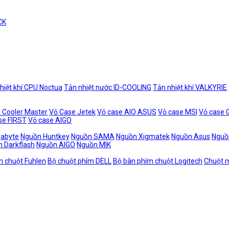
CK
hiệt khí CPU Noctua
Tản nhiệt nước ID-COOLING
Tản nhiệt khí VALKYRIE
 Cooler Master
Vỏ Case Jetek
Vỏ case AIO ASUS
Vỏ case MSI
Vỏ case
se FIRST
Vỏ case AIGO
gabyte
Nguồn Huntkey
Nguồn SAMA
Nguồn Xigmatek
Nguồn Asus
Nguồ
 Darkflash
Nguồn AIGO
Nguồn MIK
m chuột Fuhlen
Bộ chuột phím DELL
Bộ bàn phím chuột Logitech
Chuột m