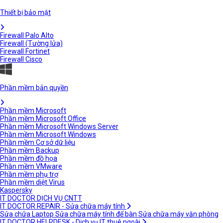
Thiết bị bảo mật
Firewall Palo Alto
Firewall (Tường lửa)
Firewall Fortinet
Firewall Cisco
Phần mềm bản quyền
Phần mềm Microsoft
Phần mềm Microsoft Office
Phần mềm Microsoft Windows Server
Phần mềm Microsoft Windows
Phần mềm Cơ sở dữ liệu
Phần mềm Backup
Phần mềm đồ họa
Phần mềm VMware
Phần mềm phụ trợ
Phần mềm diệt Virus
Kaspersky
IT DOCTOR DỊCH VỤ CNTT
IT DOCTOR REPAIR - Sửa chữa máy tính
Sửa chữa Laptop
Sửa chữa máy tính để bàn
Sửa chữa máy văn phòng
IT DOCTOR HELPDESK - Dịch vụ IT thuê ngoài