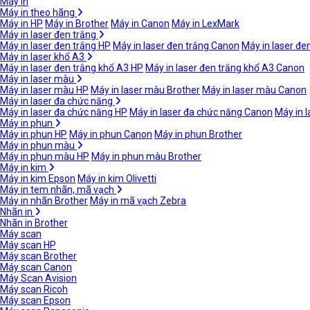
Máy in
Máy in theo hãng
Máy in HP
Máy in Brother
Máy in Canon
Máy in LexMark
Máy in laser đen trắng
Máy in laser đen trắng HP
Máy in laser đen trắng Canon
Máy in laser đe
Máy in laser khổ A3
Máy in laser đen trắng khổ A3 HP
Máy in laser đen trắng khổ A3 Canon
Máy in laser màu
Máy in laser màu HP
Máy in laser màu Brother
Máy in laser màu Canon
Máy in laser đa chức năng
Máy in laser đa chức năng HP
Máy in laser đa chức năng Canon
Máy in 
Máy in phun
Máy in phun HP
Máy in phun Canon
Máy in phun Brother
Máy in phun màu
Máy in phun màu HP
Máy in phun màu Brother
Máy in kim
Máy in kim Epson
Máy in kim Olivetti
Máy in tem nhãn, mã vạch
Máy in nhãn Brother
Máy in mã vạch Zebra
Nhãn in
Nhãn in Brother
Máy scan
Máy scan HP
Máy scan Brother
Máy scan Canon
Máy Scan Avision
Máy scan Ricoh
Máy scan Epson