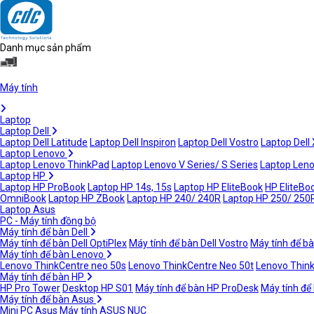
Danh mục sản phẩm
Máy tính
Laptop
Laptop Dell
Laptop Dell Latitude
Laptop Dell Inspiron
Laptop Dell Vostro
Laptop Dell
Laptop Lenovo
Laptop Lenovo ThinkPad
Laptop Lenovo V Series/ S Series
Laptop Leno
Laptop HP
Laptop HP ProBook
Laptop HP 14s, 15s
Laptop HP EliteBook
HP EliteBoo
OmniBook
Laptop HP ZBook
Laptop HP 240/ 240R
Laptop HP 250/ 250
Laptop Asus
PC - Máy tính đồng bộ
Máy tính để bàn Dell
Máy tính để bàn Dell OptiPlex
Máy tính để bàn Dell Vostro
Máy tính để bà
Máy tính để bàn Lenovo
Lenovo ThinkCentre neo 50s
Lenovo ThinkCentre Neo 50t
Lenovo Thin
Máy tính để bàn HP
HP Pro Tower
Desktop HP S01
Máy tính để bàn HP ProDesk
Máy tính để
Máy tính để bàn Asus
Mini PC Asus
Máy tính ASUS NUC