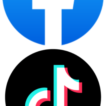
2. Công dụng, Chức năng của máy Scan A4
máy scan A4
Về công dụng, chức năng của
, chúng ta có thể nói
tới một số công dụng nổi bật của máy như:
Quét tài liệu:
A4
Máy scan
có thể quét các tài liệu có
A4
kích thước khổ
, bao gồm tài liệu văn bản, tài liệu ảnh,
bản vẽ, bản thiết kế, v.v.
Chuyển đổi tài liệu sang định dạng kỹ thuật
số:
A4
Sau khi quét, máy scan
có thể chuyển đổi tài liệu
sang định dạng kỹ thuật số, chẳng hạn như PDF, JPEG,
v.v. Điều này giúp người dùng có thể lưu trữ, chỉnh sửa và
chia sẻ tài liệu dễ dàng hơn.
Tối ưu hóa tài liệu:
A4
Máy scan
có thể tối ưu hóa
tài liệu bằng cách điều chỉnh độ sáng, độ tương phản, độ
sắc nét, v.v. Điều này giúp tạo ra các bản quét có chất
lượng cao, phù hợp với nhiều mục đích sử dụng khác