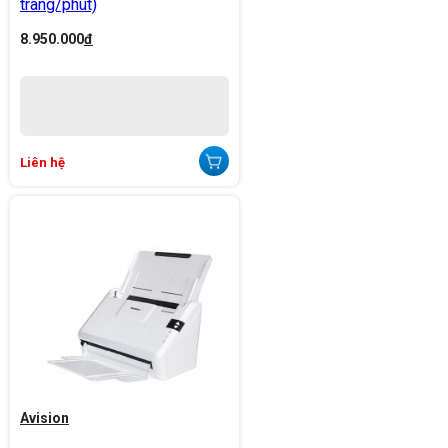
trang/phút)
8.950.000
đ
Liên hệ
Avision