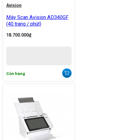
Avision
Máy Scan Avision AD340GF
(40 trang / phút)
18.700.000
đ
Còn hàng