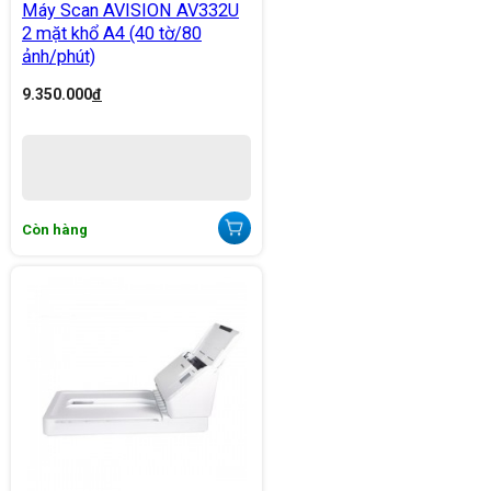
Máy Scan AVISION AV332U
2 mặt khổ A4 (40 tờ/80
ảnh/phút)
9.350.000
đ
Còn hàng