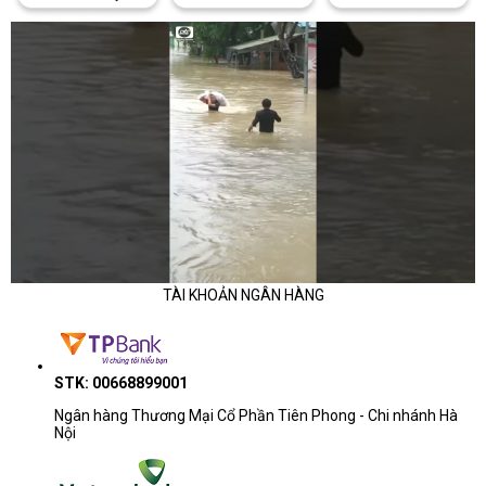
3. Các thương hiệu máy Scan A4 phổ biến hiện nay
4.1. Máy scan A4 HP
Máy scan A4 HP là nay đang là một trong những thương hiệu máy
scan được ưa chuộng và sử dụng rộng rãi tại các văn phòng, doanh
nghiệp. Là thiết bị văn phòng được sử dụng để quét tài liệu, ảnh,...
Máy scan A4 HP có thể quét cả hai mặt của một trang tài liệu cùng
một lúc, giúp tiết kiệm thời gian và công sức cho người dùng.
TÀI KHOẢN NGÂN HÀNG
STK: 00668899001
Ngân hàng Thương Mại Cổ Phần Tiên Phong - Chi nhánh Hà
Nội