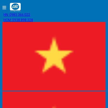
HN: 0983.366.022
HCM: 0938.898.328