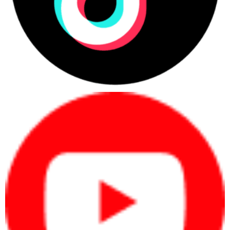
nhau.
Tích hợp với hệ thống và phần mềm:
Máy
A4
scan
thường có khả năng tích hợp dễ dàng vào môi
trường làm việc và có thể hoạt động với nhiều phần mềm
quản lý tài liệu.
Giảm sự phụ thuộc vào tài liệu giấy:
Bằng cách
chuyển đổi tài liệu giấy thành dạng điện tử, máy
A4
scan
giúp giảm sự phụ thuộc vào tài liệu in và lưu trữ
truyền thống
máy scan A4
Ngoài ra,
cũng là một thiết bị hữu ích cho nhiều mục
đích sử dụng khác nhau, bao gồm:
Văn phòng:
Máy scan A4 có thể được sử dụng để
quét tài liệu văn bản, tài liệu ảnh, bản vẽ, bản thiết kế, v.v.
trong văn phòng.
Trường học:
Máy scan A4 có thể được sử dụng để
quét tài liệu học tập, sách giáo khoa, v.v. trong trường học.
Việc kinh doanh:
Máy scan A4 có thể được sử dụng
để quét hóa đơn, hợp đồng, v.v. trong việc kinh doanh.