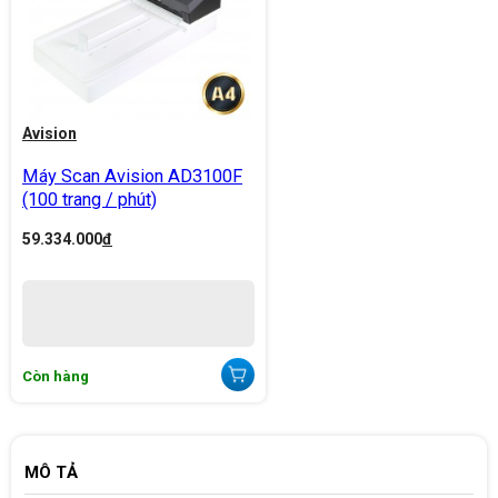
Avision
Máy Scan Avision AD3100F
(100 trang / phút)
59.334.000
đ
Còn hàng
MÔ TẢ