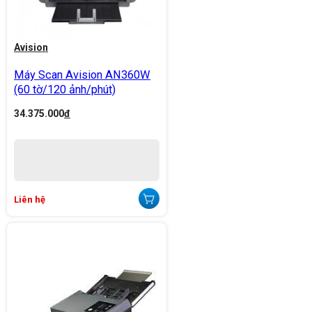
Avision
Máy Scan Avision AN360W
(60 tờ/120 ảnh/phút)
34.375.000
đ
Liên hệ