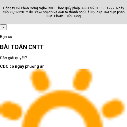
Công ty Cổ Phần Công Nghệ CDC. Theo giấy phép ĐKKD số 0105801222. Ngày
cấp 23/02/2012 do Sở kế hoạch và đầu tư thành phố Hà Nội cấp. Đại diện pháp
luật: Phạm Tuấn Dũng
×
Bạn có
BÀI TOÁN CNTT
4.3. Máy scan A4 Avision
Cần giải quyết?
Là một thương hiệu máy scan mới xuất hiện trên thị trường nhưng
CDC có ngay phương án
đã nhận được sự chú ý và đánh giá cao từ nhiều doanh nghiệp, máy
scan A4 Avision đem tới nhiều tiện ích với chất lượng bản quét cực
sắc nét, chi tiết, màu sắc trung thực, rực rõ, tốc độ quét cao, khả
năng kết nối đa dạng và tính năng chuyển đổi tài liệu giấy thành tài
liệu điện tử tự động, giúp các doanh nghiệp tối ưu được thời gian và
nâng cao hiệu suất quét tài liệu của mình.