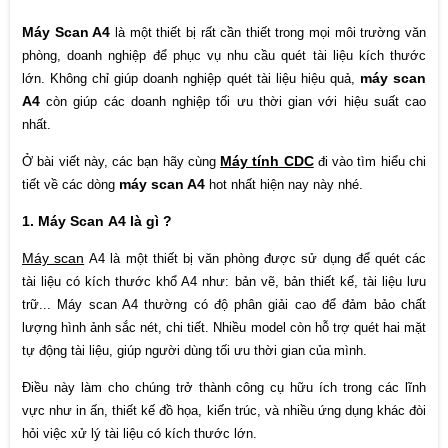
Máy Scan A4
là một thiết bị rất cần thiết trong mọi môi trường văn
phòng, doanh nghiệp để phục vụ nhu cầu quét tài liệu kích thước
máy scan
lớn. Không chỉ giúp doanh nghiệp quét tài liệu hiệu quả,
A4
còn giúp các doanh nghiệp tối ưu thời gian với hiệu suất cao
nhất.
Máy tính CDC
Ở bài viết này, các bạn hãy cùng
đi vào tìm hiểu chi
máy scan A4
tiết về các dòng
hot nhất hiện nay này nhé.
1. Máy Scan A4 là gì ?
Máy scan
A4 là một thiết bị văn phòng được sử dụng để quét các
tài liệu có kích thước khổ A4 như: bản vẽ, bản thiết kế, tài liệu lưu
trữ... Máy scan A4 thường có độ phân giải cao để đảm bảo chất
lượng hình ảnh sắc nét, chi tiết. Nhiều model còn hỗ trợ quét hai mặt
tự động tài liệu, giúp người dùng tối ưu thời gian của mình.
Điều này làm cho chúng trở thành công cụ hữu ích trong các lĩnh
vực như in ấn, thiết kế đồ họa, kiến trúc, và nhiều ứng dụng khác đòi
hỏi việc xử lý tài liệu có kích thước lớn.