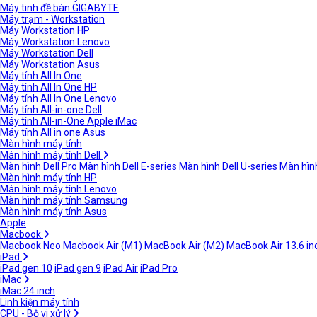
Máy tinh đề bàn GIGABYTE
Máy trạm - Workstation
Máy Workstation HP
Máy Workstation Lenovo
Máy Workstation Dell
Máy Workstation Asus
Máy tính All In One
Máy tính All In One HP
Máy tính All In One Lenovo
Máy tính All-in-one Dell
Máy tính All-in-One Apple iMac
Máy tính All in one Asus
Màn hình máy tính
Màn hình máy tính Dell
Màn hình Dell Pro
Màn hình Dell E-series
Màn hình Dell U-series
Màn hình
Màn hình máy tính HP
Màn hình máy tính Lenovo
Màn hình máy tính Samsung
Màn hình máy tính Asus
Apple
Macbook
Macbook Neo
Macbook Air (M1)
MacBook Air (M2)
MacBook Air 13.6 in
iPad
iPad gen 10
iPad gen 9
iPad Air
iPad Pro
iMac
iMac 24 inch
Linh kiện máy tính
CPU - Bộ vi xử lý