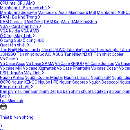
CPU Intel
CPU AMD
Mainboard - Bo mạch chủ
Mainboard Gigabyte
Mainboard Asus
Mainboard MSI
Mainboard ASRO
RAM - Bộ Nhớ Trong
RAM Corsair
RAM GsKill
RAM KingMax
RAM KingSton
VGA - Card màn hình
VGA Nvidia
VGA AMD
Ổ Cứng Máy Tính
Ổ cứng SSD
Ổ cứng HDD
Quạt tản nhiệt
Tản Nhiệt Nước Lian Li
Tản nhiệt AIO
Tản nhiệt nước Thermalright
Tản n
JONSBO
Tản nhiệt nước AIO ASUS
Tản Nhiệt NZXT
Tản nhiệt Cooler
Vỏ Case
Vỏ Case Asus
Vỏ Case SAMA
Vỏ Case KENOO
Vỏ Case Jonsbo
Vỏ Case
Vỏ case MIK
Vỏ case Xigmatek
Vỏ Case Phanteks
Vỏ case Cosair
Vỏ ca
PSU - Nguồn Máy Tính
Nguồn Antec
Nguồn Cooler Master
Nguồn Corsair
Nguồn FSP
Nguồn Gi
OCPC
Nguồn KENOO
Nguồn HPE
Nguồn Segotep
Nguồn Deepcool
Nguồn
Bàn phím, chuột
Bàn phím Fulhen
Bàn phím Dell
Bộ bàn phím chuột Logitech
Bộ bàn phí
Loa
Loa Microlab
Thiết bị văn phòng