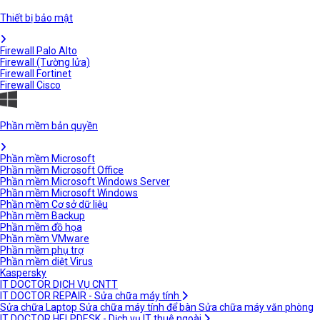
Thiết bị bảo mật
Firewall Palo Alto
Firewall (Tường lửa)
Firewall Fortinet
Firewall Cisco
Phần mềm bản quyền
Phần mềm Microsoft
Phần mềm Microsoft Office
Phần mềm Microsoft Windows Server
Phần mềm Microsoft Windows
Phần mềm Cơ sở dữ liệu
Phần mềm Backup
Phần mềm đồ họa
Phần mềm VMware
Phần mềm phụ trợ
Phần mềm diệt Virus
Kaspersky
IT DOCTOR DỊCH VỤ CNTT
IT DOCTOR REPAIR - Sửa chữa máy tính
Sửa chữa Laptop
Sửa chữa máy tính để bàn
Sửa chữa máy văn phòng
IT DOCTOR HELPDESK - Dịch vụ IT thuê ngoài