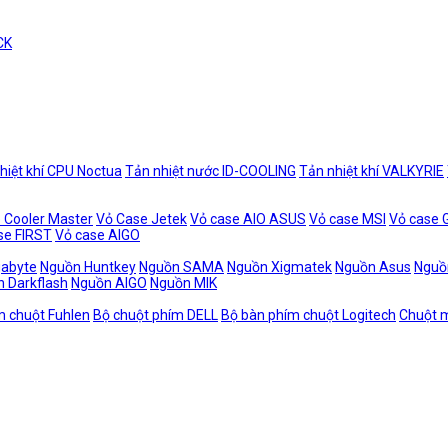
CK
hiệt khí CPU Noctua
Tản nhiệt nước ID-COOLING
Tản nhiệt khí VALKYRIE
 Cooler Master
Vỏ Case Jetek
Vỏ case AIO ASUS
Vỏ case MSI
Vỏ case
se FIRST
Vỏ case AIGO
gabyte
Nguồn Huntkey
Nguồn SAMA
Nguồn Xigmatek
Nguồn Asus
Nguồ
 Darkflash
Nguồn AIGO
Nguồn MIK
m chuột Fuhlen
Bộ chuột phím DELL
Bộ bàn phím chuột Logitech
Chuột m