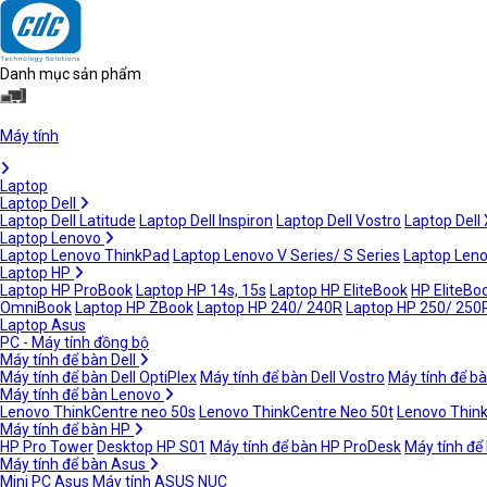
Danh mục sản phẩm
Máy tính
Laptop
Laptop Dell
Laptop Dell Latitude
Laptop Dell Inspiron
Laptop Dell Vostro
Laptop Dell
Laptop Lenovo
Laptop Lenovo ThinkPad
Laptop Lenovo V Series/ S Series
Laptop Leno
Laptop HP
Laptop HP ProBook
Laptop HP 14s, 15s
Laptop HP EliteBook
HP EliteBoo
OmniBook
Laptop HP ZBook
Laptop HP 240/ 240R
Laptop HP 250/ 250
Laptop Asus
PC - Máy tính đồng bộ
Máy tính để bàn Dell
Máy tính để bàn Dell OptiPlex
Máy tính để bàn Dell Vostro
Máy tính để bà
Máy tính để bàn Lenovo
Lenovo ThinkCentre neo 50s
Lenovo ThinkCentre Neo 50t
Lenovo Thin
Máy tính để bàn HP
HP Pro Tower
Desktop HP S01
Máy tính để bàn HP ProDesk
Máy tính để
Máy tính để bàn Asus
Mini PC Asus
Máy tính ASUS NUC