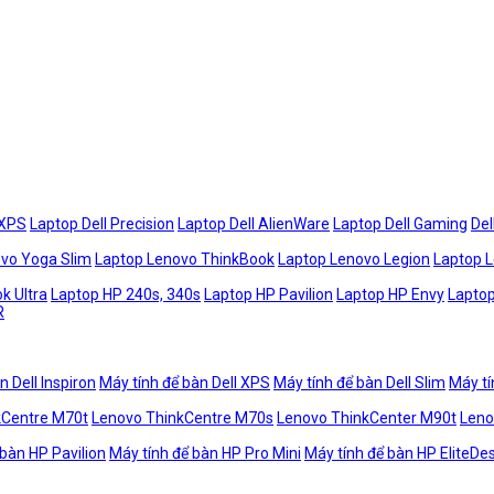
 XPS
Laptop Dell Precision
Laptop Dell AlienWare
Laptop Dell Gaming
Del
vo Yoga Slim
Laptop Lenovo ThinkBook
Laptop Lenovo Legion
Laptop 
k Ultra
Laptop HP 240s, 340s
Laptop HP Pavilion
Laptop HP Envy
Laptop
R
n Dell Inspiron
Máy tính để bàn Dell XPS
Máy tính để bàn Dell Slim
Máy tí
kCentre M70t
Lenovo ThinkCentre M70s
Lenovo ThinkCenter M90t
Leno
 bàn HP Pavilion
Máy tính để bàn HP Pro Mini
Máy tính để bàn HP EliteDe