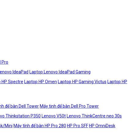
l Pro
Lenovo IdeaPad
Laptop Lenovo IdeaPad Gaming
 HP Spectre
Laptop HP Omen
Laptop HP Gaming Victus
Laptop HP
nh để bàn Dell Tower
Máy tinh để bàn Dell Pro Tower
vo Thinkstation P350
Lenovo V50t
Lenovo ThinkCentre neo 30s
sk/Mini
Máy tính để bàn HP Pro 280
HP Pro SFF
HP OmniDesk