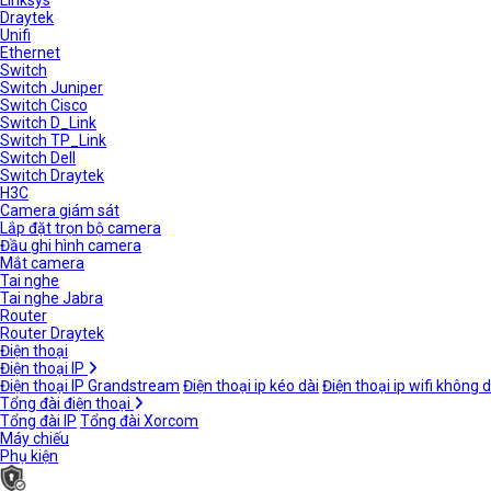
Linksys
Draytek
Unifi
Ethernet
Switch
Switch Juniper
Switch Cisco
Switch D_Link
Switch TP_Link
Switch Dell
Switch Draytek
H3C
Camera giám sát
Lắp đặt trọn bộ camera
Đầu ghi hình camera
Mắt camera
Tai nghe
Tai nghe Jabra
Router
Router Draytek
Điện thoại
Điện thoại IP
Điện thoại IP Grandstream
Điện thoại ip kéo dài
Điện thoại ip wifi không 
Tổng đài điện thoại
Tổng đài IP
Tổng đài Xorcom
Máy chiếu
Phụ kiện