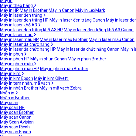
Máy in
Máy in theo hãng
Máy in HP
Máy in Brother
Máy in Canon
Máy in LexMark
Máy in laser đen trắng
Máy in laser đen trắng HP
Máy in laser đen trắng Canon
Máy in laser đe
Máy in laser khổ A3
Máy in laser đen trắng khổ A3 HP
Máy in laser đen trắng khổ A3 Canon
Máy in laser màu
Máy in laser màu HP
Máy in laser màu Brother
Máy in laser màu Canon
Máy in laser đa chức năng
Máy in laser đa chức năng HP
Máy in laser đa chức năng Canon
Máy in 
Máy in phun
Máy in phun HP
Máy in phun Canon
Máy in phun Brother
Máy in phun màu
Máy in phun màu HP
Máy in phun màu Brother
Máy in kim
Máy in kim Epson
Máy in kim Olivetti
Máy in tem nhãn, mã vạch
Máy in nhãn Brother
Máy in mã vạch Zebra
Nhãn in
Nhãn in Brother
Máy scan
Máy scan HP
Máy scan Brother
Máy scan Canon
Máy Scan Avision
Máy scan Ricoh
Máy scan Epson