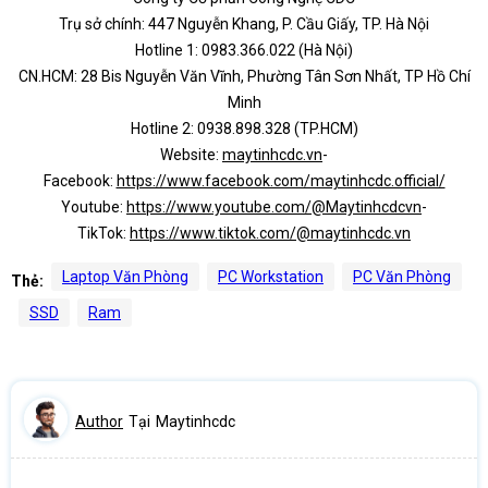
Trụ sở chính: 447 Nguyễn Khang, P. Cầu Giấy, TP. Hà Nội
Hotline 1: 0983.366.022 (Hà Nội)
CN.HCM: 28 Bis Nguyễn Văn Vĩnh, Phường Tân Sơn Nhất, TP Hồ Chí
Minh
Hotline 2: 0938.898.328 (TP.HCM)
Website:
maytinhcdc.vn
-
Facebook:
https://www.facebook.com/maytinhcdc.official/
Youtube:
https://www.youtube.com/@Maytinhcdcvn
-
TikTok:
https://www.tiktok.com/@maytinhcdc.vn
Laptop Văn Phòng
PC Workstation
PC Văn Phòng
Thẻ:
SSD
Ram
Author
Tại
Maytinhcdc