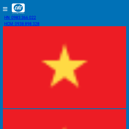
HN: 0983.366.022
HCM: 0938.898.328