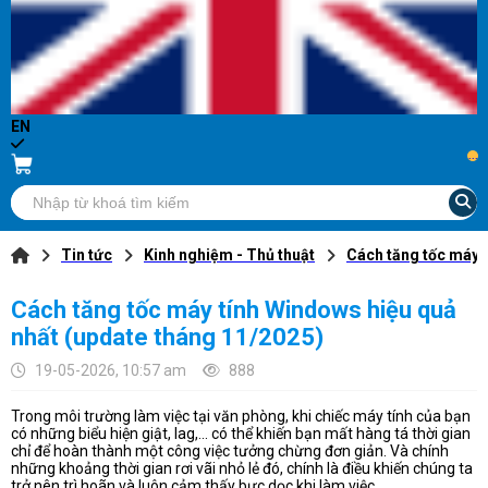
EN
...
Tin tức
Kinh nghiệm - Thủ thuật
Cách tăng tốc máy 
Cách tăng tốc máy tính Windows hiệu quả
nhất (update tháng 11/2025)
19-05-2026, 10:57 am
888
Trong môi trường làm việc tại văn phòng, khi chiếc máy tính của bạn
có những biểu hiện giật, lag,... có thể khiến bạn mất hàng tá thời gian
chỉ để hoàn thành một công việc tưởng chừng đơn giản. Và chính
những khoảng thời gian rơi vãi nhỏ lẻ đó, chính là điều khiến chúng ta
trở nên trì hoãn và luôn cảm thấy bực dọc khi làm việc.