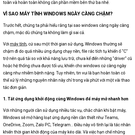
toàn và hoàn toàn không cần phần mềm bên thứ ba nhé.
VÌ SAO MÁY TÍNH WINDOWS NGÀY CÀNG CHẬM?
Trước hết, chúng ta phải hiểu rằng tại sao windows càng ngày càng
chậm, mặc dù chúng ta không làm gì sai cả.
Với
máy tính
, cứ sau một thời gian sử dụng, Windows thường sẽ
chậm đi do quá nhiều ứng dụng chạy nền, file rác tích tụ khiến ổ "C"
trở nên quá tải so với khả năng lưu trữ, chưa kể đến những "driver" cũ
hoặc hệ thống chưa được tối ưu, khiến cho windows cứ càng ngày
càng như nhiễm bệnh nặng. Tuy nhiên, tin vui là bạn hoàn toàn có
thể xử lý những nguyên nhân này chỉ trong vài phút với một vài thao
tác đơn giản.
1. Tắt ứng dụng khởi động cùng Windows để máy mở nhanh hơn
Với những người cần sử dụng nhiều tác vụ, chắc chắn khi bật máy,
Windows sẽ mở hàng loạt ứng dụng nền cần thiết như Teams,
OneDrive, Zoom, Zalo PC, Telegram… Điều này vô tình lại là tác nhân
khiến thời gian khởi động của máy kéo dài. Và việc hạn chế những