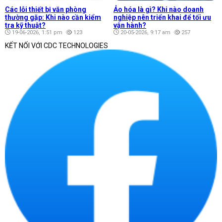
Các lỗi thiết bị văn phòng
Ảo hóa là gì? Khi nào doanh
thường gặp: Khi nào cần kiểm
nghiệp nên triển khai để tối ưu
tra kỹ thuật?
vận hành?
19-06-2026, 1:51 pm
123
20-05-2026, 9:17 am
257
KẾT NỐI VỚI CDC TECHNOLOGIES