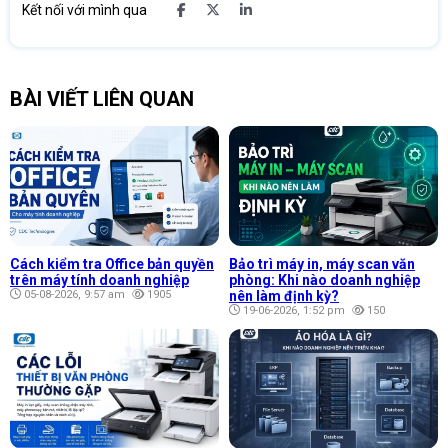
Kết nối với mình qua
BÀI VIẾT LIÊN QUAN
Cách kiểm tra Office bản quyền
Bảo trì máy in, máy scan văn
trên máy tính doanh nghiệp
phòng: Khi nào doanh nghiệp
05-08-2026, 9:57 am
1905
nên làm định kỳ?
19-06-2026, 1:52 pm
150