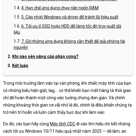
4. Hạn chế ứng dụng chạy nền ngốn RAM
5. Cập nhật Windows và driver để tránh lỗi hiệu suất
6. Tối ưu ổ SSD hoặc HDD để tăng tốc độ truy xuất dữ
liệu
7. Gỡ những ứng dụng không cần thiết để giải phóng tài
nguyên
Khi nào nên nâng cấp phần cứng?
Kết luận
Trong môi trường làm việc tại văn phòng, khi chiếc máy tính của bạn
có những biểu hiện giật, lag,... có thể khiến bạn mất hàng tá thời gian
chỉ để hoàn thành một công việc tưởng chừng đơn giản. Và chính
những khoảng thời gian rơi vãi nhỏ lẻ đó, chính là điều khiến chúng ta
trở nên trì hoãn và luôn cảm thấy bực dọc khi làm việc.
Do đó, các bạn hãy cùng
Máy tính CDC
đi vào tìm hiểu chi tiết những
cách tối ưu Windows 10/11 hiệu quả nhất năm 2025 — dễ làm, an