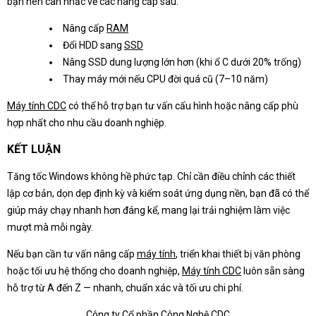
bạn nên cân nhắc về các nâng cấp sau:
Nâng cấp
RAM
Đổi HDD sang
SSD
Nâng SSD dung lượng lớn hơn (khi ổ C dưới 20% trống)
Thay máy mới nếu CPU đời quá cũ (7–10 năm)
Máy tính CDC
có thể hỗ trợ bạn tư vấn cấu hình hoặc nâng cấp phù
hợp nhất cho nhu cầu doanh nghiệp.
KẾT LUẬN
Tăng tốc Windows không hề phức tạp. Chỉ cần điều chỉnh các thiết
lập cơ bản, dọn dẹp định kỳ và kiểm soát ứng dụng nền, bạn đã có thể
giúp máy chạy nhanh hơn đáng kể, mang lại trải nghiệm làm việc
mượt mà mỗi ngày.
Nếu bạn cần tư vấn nâng cấp
máy tính
, triển khai thiết bị văn phòng
hoặc tối ưu hệ thống cho doanh nghiệp,
Máy tính CDC
luôn sẵn sàng
hỗ trợ từ A đến Z — nhanh, chuẩn xác và tối ưu chi phí.
Công ty Cổ phần Công Nghệ CDC