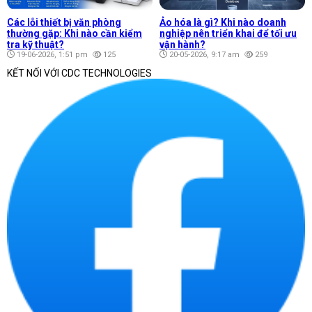
Các lỗi thiết bị văn phòng
Ảo hóa là gì? Khi nào doanh
thường gặp: Khi nào cần kiểm
nghiệp nên triển khai để tối ưu
tra kỹ thuật?
vận hành?
19-06-2026, 1:51 pm
125
20-05-2026, 9:17 am
259
KẾT NỐI VỚI CDC TECHNOLOGIES