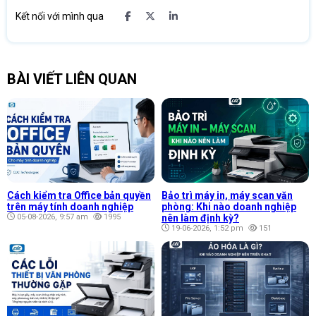
Kết nối với mình qua
BÀI VIẾT LIÊN QUAN
Cách kiểm tra Office bản quyền
Bảo trì máy in, máy scan văn
trên máy tính doanh nghiệp
phòng: Khi nào doanh nghiệp
05-08-2026, 9:57 am
1995
nên làm định kỳ?
19-06-2026, 1:52 pm
151