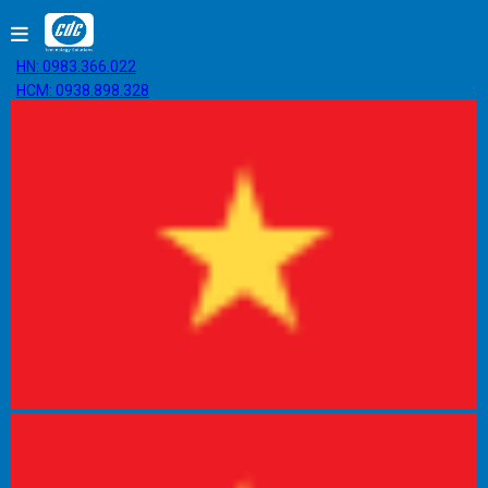
HN: 0983.366.022
HCM: 0938.898.328