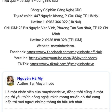
hiệu quả – tiết kiệm – đúng nhu cầu!
Công ty Cổ phần Công Nghệ CDC
Trụ sở chính: 447 Nguyễn Khang, P. Cầu Giấy, TP. Hà Nội
Hotline 1: 0983.366.022 (Hà Nội)
CN.HCM: 28 Bis Nguyễn Văn Vĩnh, Phường Tân Sơn Nhất, TP Hồ Chí
Minh
Hotline 2: 0938.898.328 (TP.HCM)
Website: maytinhcdc.vn-
Facebook:
https://www.facebook.com/maytinhcdc.official/
Youtube:
https://www.youtube.com/@Maytinhcdcvn
-
TikTok:
https://www.tiktok.com/@maytinhcdc.vn
Nguyễn Hà My
Author
Tại
Maytinhcdc
Là một nhân viên của maytinhcdc.vn, đồng thời cũng là một
người yêu thích công nghệ, mình mong muốn có thể cung
cấp tới mọi người những thông tin hữu ích nhất