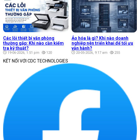
Các lỗi thiết bị văn phòng
Ảo hóa là gì? Khi nào doanh
thường gặp: Khi nào cần kiểm
nghiệp nên triển khai để tối ưu
tra kỹ thuật?
vận hành?
19-06-2026, 1:51 pm
120
20-05-2026, 9:17 am
255
KẾT NỐI VỚI CDC TECHNOLOGIES