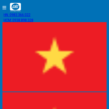
HN: 0983.366.022
HCM: 0938.898.328