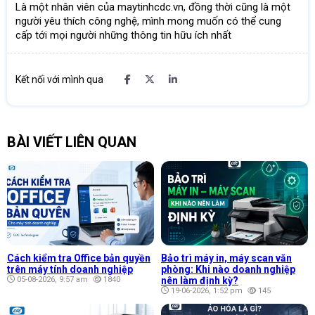
Là một nhân viên của maytinhcdc.vn, đồng thời cũng là một
người yêu thích công nghệ, mình mong muốn có thể cung
cấp tới mọi người những thông tin hữu ích nhất
Kết nối với mình qua
BÀI VIẾT LIÊN QUAN
Cách kiểm tra Office bản quyền
Bảo trì máy in, máy scan văn
trên máy tính doanh nghiệp
phòng: Khi nào doanh nghiệp
05-08-2026, 9:57 am
1840
nên làm định kỳ?
19-06-2026, 1:52 pm
145