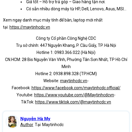
Giá tốt – Hỗ trợ trả góp – Giao hàng tận nơi.
Có sẵn nhiều dòng máy từ HP, Dell, Lenovo, Asus, MSI…
Xem ngay danh mục máy tính để bàn, laptop mới nhất
tại:
https://maytinhcdc.vn
Công ty Cổ phần Công Nghệ CDC
Trụ sở chính: 447 Nguyễn Khang, P. Cầu Giấy, TP. Hà Nội
Hotline 1: 0983.366.022 (Hà Nội)
CN.HCM: 28 Bis Nguyễn Văn Vĩnh, Phường Tân Sơn Nhất, TP Hồ Chí
Minh
Hotline 2: 0938.898.328 (TP.HCM)
Website:
maytinhcdc.vn
-
Facebook:
https://www.facebook.com/maytinhcdc.official/
Youtube:
https://www.youtube.com/@Maytinhcdcvn
-
TikTok:
https://www.tiktok.com/@maytinhcdc.vn
Nguyễn Hà My
Author
Tại
Maytinhcdc