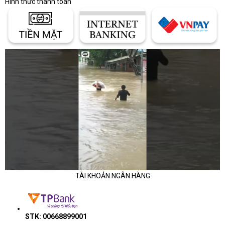
Hình thức thanh toán
TÀI KHOẢN NGÂN HÀNG
STK: 00668899001