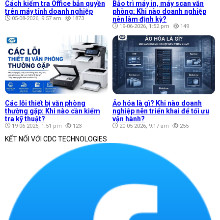
Cách kiểm tra Office bản quyền
Bảo trì máy in, máy scan văn
trên máy tính doanh nghiệp
phòng: Khi nào doanh nghiệp
05-08-2026, 9:57 am
1873
nên làm định kỳ?
19-06-2026, 1:52 pm
149
Các lỗi thiết bị văn phòng
Ảo hóa là gì? Khi nào doanh
thường gặp: Khi nào cần kiểm
nghiệp nên triển khai để tối ưu
tra kỹ thuật?
vận hành?
19-06-2026, 1:51 pm
123
20-05-2026, 9:17 am
255
KẾT NỐI VỚI CDC TECHNOLOGIES