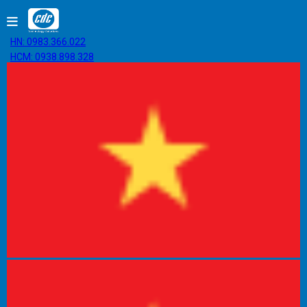
HN: 0983.366.022
HCM: 0938.898.328