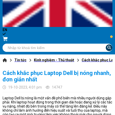
EN
...
Tin tức
Kinh nghiệm - Thủ thuật
Cách khắc phục Lapt
Cách khắc phục Laptop Dell bị nóng nhanh,
đơn giản nhất
19-10-2023, 4:01 pm
14747
Laptop Dell bị nóng là một vấn đề phổ biến mà nhiều người dùng gặp
phải. Khi laptop hoạt động trong thời gian dài hoặc đang xử lý các tác
vụ nặng, nhiệt độ bên trong máy có thể tăng lên đáng kể. Điều này
không chỉ làm ảnh hưởng đến hiệu suất và tuổi thọ của laptop, mà
còn tạo ra một môi trường làm việc không thoải mái cho người dùng.