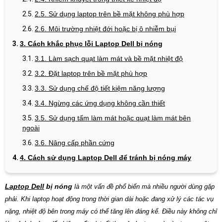
2.5. Sử dụng laptop trên bề mặt không phù hợp
2.6. Môi trường nhiệt đới hoặc bị ô nhiễm bụi
3. Cách khắc phục lỗi Laptop Dell bị nóng
3.1. Làm sạch quạt làm mát và bề mặt nhiệt độ
3.2. Đặt laptop trên bề mặt phù hợp
3.3. Sử dụng chế độ tiết kiệm năng lượng
3.4. Ngừng các ứng dụng không cần thiết
3.5. Sử dụng tấm làm mát hoặc quạt làm mát bên
ngoài
3.6. Nâng cấp phần cứng
4. Cách sử dụng Laptop Dell để tránh bị nóng máy
Laptop Dell
bị nóng
là một vấn đề phổ biến mà nhiều người dùng gặp
phải. Khi laptop hoạt động trong thời gian dài hoặc đang xử lý các tác vụ
nặng, nhiệt độ bên trong máy có thể tăng lên đáng kể. Điều này không chỉ