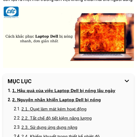
MỤC LỤC
1. Hậu quả của việc Laptop Dell bị nóng lâu ngày
2. Nguyên nhân khiến Laptop Dell bị nóng
2.1. Quạt làm mát kém hoạt động
2.2. Tắt chế độ tiết kiệm năng lượng
2.3. Sử dụng ứng dụng nặng
2.4. Khiếm khuyết trong thiết kế nhiệt độ