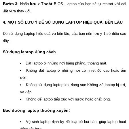
Bước 3:
lưu
hoát
Nhấn
> T
BIOS. Laptop của bạn sẽ tự restart với cài
đặt vừa thay đổi.
4. MỘT SỐ LƯU Ý ĐỂ SỬ DỤNG LAPTOP HIỆU QUẢ, BỀN LÂU
Để sử dụng Laptop hiệu quả và bền lâu, các bạn nên lưu ý 1 số điều sau
đây:
Sử dụng laptop đúng cách
Đặt laptop ở những nơi bằng phẳng, thoáng mát.
Không đặt laptop ở những nơi có nhiệt độ cao hoặc ẩm
ướt.
Không sử dụng laptop khi đang sạc.Không để laptop bị rơi,
va đập.
Không để laptop tiếp xúc với nước hoặc chất lỏng.
Bảo dưỡng laptop thường xuyên:
Vệ sinh laptop định kỳ để loại bỏ bụi bẩn, giúp laptop hoạt
động tốt hơn.