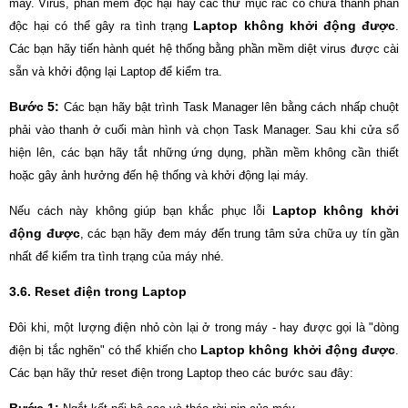
máy. Virus, phần mềm độc hại hay các thư mục rác có chứa thành phần
Laptop không khởi động được
độc hại có thể gây ra tình trạng
.
Các bạn hãy tiến hành quét hệ thống bằng phần mềm diệt virus được cài
sẵn và khởi động lại Laptop để kiểm tra.
Bước 5:
Các bạn hãy bật trình Task Manager lên bằng cách nhấp chuột
phải vào thanh ở cuối màn hình và chọn Task Manager. Sau khi cửa sổ
hiện lên, các bạn hãy tắt những ứng dụng, phần mềm không cần thiết
hoặc gây ảnh hưởng đến hệ thống và khởi động lại máy.
Laptop không khởi
Nếu cách này không giúp bạn khắc phục lỗi
động được
, các bạn hãy đem máy đến trung tâm sửa chữa uy tín gần
nhất để kiểm tra tình trạng của máy nhé.
3.6. Reset điện trong Laptop
Đôi khi, một lượng điện nhỏ còn lại ở trong máy - hay được gọi là "dòng
Laptop không khởi động được
điện bị tắc nghẽn" có thể khiến cho
.
Các bạn hãy thử reset điện trong Laptop theo các bước sau đây: