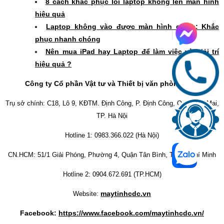
8 cách khắc phục lỗi laptop không lên màn hình
hiệu quả
Laptop không vào được màn hình chính: Khắc
phục nhanh chóng
Nên mua iPad hay Laptop để làm việc và giải trí
hiệu quả ?
Công ty Cổ phần Vật tư và Thiết bị văn phòng CDC
Trụ sở chính: C18, Lô 9, KĐTM. Định Công, P. Định Công, Q. Hoàng Mai,
TP. Hà Nội
Hotline 1: 0983.366.022 (Hà Nội)
CN.HCM: 51/1 Giải Phóng, Phường 4, Quận Tân Bình, TP Hồ Chí Minh
Hotline 2: 0904.672.691 (TP.HCM)
maytinhcdc.vn
Website:
Facebook:
https://www.facebook.com/maytinhcdc.vn/