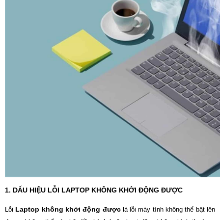
1. DẤU HIỆU LỖI LAPTOP KHÔNG KHỞI ĐỘNG ĐƯỢC
Laptop không khởi động được
Lỗi
là lỗi máy tính không thể bật lên