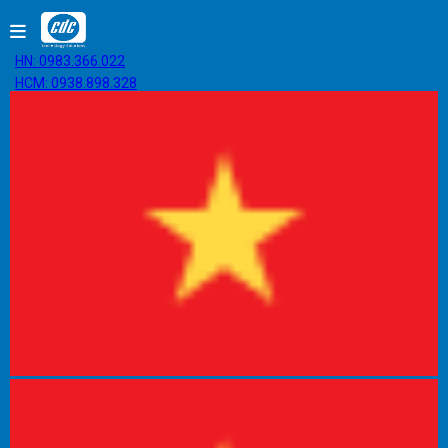
HN: 0983.366.022
HCM: 0938.898.328