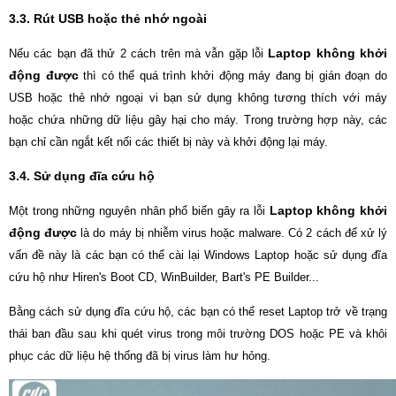
3.3. Rút USB hoặc thẻ nhớ ngoài
Laptop không khởi
Nếu các bạn đã thử 2 cách trên mà vẫn gặp lỗi
động được
thì có thể quá trình khởi động máy đang bị gián đoạn do
USB hoặc thẻ nhớ ngoại vi bạn sử dụng không tương thích với máy
hoặc chứa những dữ liệu gây hại cho máy. Trong trường hợp này, các
bạn chỉ cần ngắt kết nối các thiết bị này và khởi động lại máy.
3.4. Sử dụng đĩa cứu hộ
Laptop không khởi
Một trong những nguyên nhân phổ biến gây ra lỗi
động được
là do máy bị nhiễm virus hoặc malware. Có 2 cách để xử lý
vấn đề này là các bạn có thể cài lại Windows Laptop hoặc sử dụng đĩa
cứu hộ như Hiren's Boot CD, WinBuilder, Bart's PE Builder...
Bằng cách sử dụng đĩa cứu hộ, các bạn có thể reset Laptop trở về trạng
thái ban đầu sau khi quét virus trong môi trường DOS hoặc PE và khôi
phục các dữ liệu hệ thống đã bị virus làm hư hỏng.