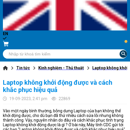
EN
...
Tin tức
Kinh nghiệm - Thủ thuật
Laptop không khởi 
Laptop không khởi động được và cách
khắc phục hiệu quả
19-09-2023, 2:41 pm
22869
Vào một ngày bình thường, bỗng dưng Laptop của bạn không thể
khởi động được, cho dù bạn đã thử nhiều cách sửa lỗi nhưng không
thành công. Vậy, nguyên nhân do đâu và cách khắc phục tình trạng
Laptop không khởi động được là gì ? Ở bài này, Máy tính CDC gửi tới
các bạn "Laptop không khởi động được và cách khắc phục hiệu quả",