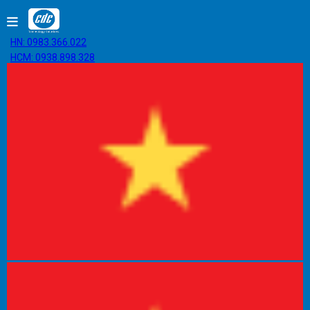
HN: 0983.366.022
HCM: 0938.898.328