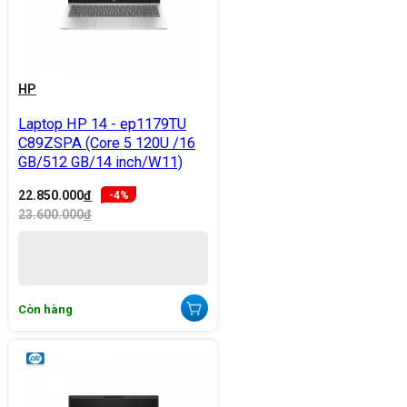
HP
Laptop HP 14 - ep1179TU
C89ZSPA (Core 5 120U /16
GB/512 GB/14 inch/W11)
22.850.000
đ
-4%
23.600.000
đ
Còn hàng