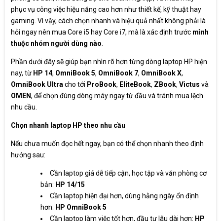
phục vụ công việc hiệu năng cao hơn như thiết kế, kỹ thuật hay
gaming. Vì vậy, cách chọn nhanh và hiệu quả nhất không phải là
hỏi ngay nên mua Core i5 hay Core i7, mà là xác định trước
mình
thuộc nhóm người dùng nào
.
Phần dưới đây sẽ giúp bạn nhìn rõ hơn từng dòng laptop HP hiện
nay, từ
HP 14
,
OmniBook 5
,
OmniBook 7
,
OmniBook X
,
OmniBook Ultra
cho tới
ProBook
,
EliteBook
,
ZBook
,
Victus
và
OMEN
, để chọn đúng dòng máy ngay từ đầu và tránh mua lệch
nhu cầu.
Chọn nhanh laptop HP theo nhu cầu
Nếu chưa muốn đọc hết ngay, bạn có thể chọn nhanh theo định
hướng sau:
Cần laptop giá dễ tiếp cận, học tập và văn phòng cơ
bản:
HP 14/15
Cần laptop hiện đại hơn, dùng hằng ngày ổn định
hơn:
HP OmniBook 5
Cần laptop làm việc tốt hơn, đầu tư lâu dài hơn:
HP