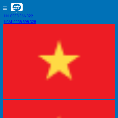
HN: 0983.366.022
HCM: 0938.898.328