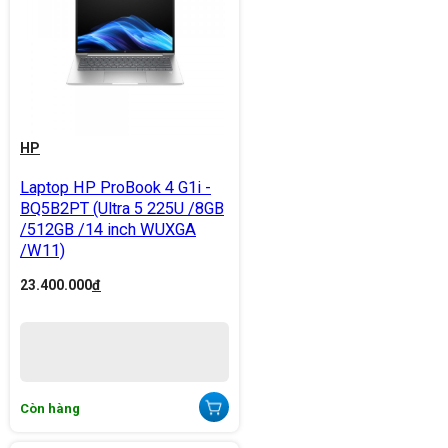
HP
Laptop HP ProBook 4 G1i -
BQ5B2PT (Ultra 5 225U /8GB
/512GB /14 inch WUXGA
/W11)
23.400.000
đ
Còn hàng