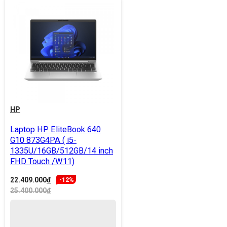
HP
Laptop HP EliteBook 640
G10 873G4PA ( i5-
1335U/16GB/512GB/14 inch
FHD Touch /W11)
22.409.000
đ
-12%
25.400.000
đ