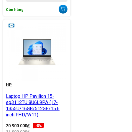
Còn hàng
HP
Laptop HP Pavilion 15-
eg3112TU 8U6L9PA ( i7-
1355U/16GB/512GB/15.6
inch FHD/W11)
20.900.000
đ
-5%
21.909.000
đ