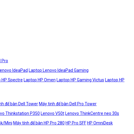
l Pro
Lenovo IdeaPad
Laptop Lenovo IdeaPad Gaming
 HP Spectre
Laptop HP Omen
Laptop HP Gaming Victus
Laptop HP
nh để bàn Dell Tower
Máy tinh để bàn Dell Pro Tower
vo Thinkstation P350
Lenovo V50t
Lenovo ThinkCentre neo 30s
sk/Mini
Máy tính để bàn HP Pro 280
HP Pro SFF
HP OmniDesk