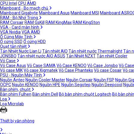
CPU Intel
CPU AMD
Mainboard - Bo mạch chủ
Mainboard Gigabyte
Mainboard Asus
Mainboard MSI
Mainboard ASRO
RAM - Bộ Nhớ Trong
RAM Corsair
RAM GsKill
RAM KingMax
RAM KingSton
VGA - Card màn hình
VGA Nvidia
VGA AMD
Ổ Cứng Máy Tính
Ổ cứng SSD
Ổ cứng HDD
Quạt tản nhiệt
Tản Nhiệt Nước Lian Li
Tản nhiệt AIO
Tản nhiệt nước Thermalright
Tản n
JONSBO
Tản nhiệt nước AIO ASUS
Tản Nhiệt NZXT
Tản nhiệt Cooler
Vỏ Case
Vỏ Case Asus
Vỏ Case SAMA
Vỏ Case KENOO
Vỏ Case Jonsbo
Vỏ Case
Vỏ case MIK
Vỏ case Xigmatek
Vỏ Case Phanteks
Vỏ case Cosair
Vỏ ca
PSU - Nguồn Máy Tính
Nguồn Antec
Nguồn Cooler Master
Nguồn Corsair
Nguồn FSP
Nguồn Gi
OCPC
Nguồn KENOO
Nguồn HPE
Nguồn Segotep
Nguồn Deepcool
Nguồn
Bàn phím, chuột
Bàn phím Fulhen
Bàn phím Dell
Bộ bàn phím chuột Logitech
Bộ bàn phí
Loa
Loa Microlab
Thiết bị văn phòng