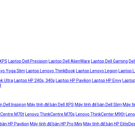
 XPS
Laptop Dell Precision
Laptop Dell AlienWare
Laptop Dell Gaming
Del
vo Yoga Slim
Laptop Lenovo ThinkBook
Laptop Lenovo Legion
Laptop 
k Ultra
Laptop HP 240s, 340s
Laptop HP Pavilion
Laptop HP Envy
Laptop
R
n Dell Inspiron
Máy tính để bàn Dell XPS
Máy tính để bàn Dell Slim
Máy tí
kCentre M70t
Lenovo ThinkCentre M70s
Lenovo ThinkCenter M90t
Leno
 bàn HP Pavilion
Máy tính để bàn HP Pro Mini
Máy tính để bàn HP EliteDe