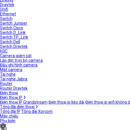
Linksys
Draytek
Unifi
Ethernet
Switch
Switch Juniper
Switch Cisco
Switch D_Link
Switch TP_Link
Switch Dell
Switch Draytek
H3C
Camera giám sát
Lắp đặt trọn bộ camera
Đầu ghi hình camera
Mắt camera
Tai nghe
Tai nghe Jabra
Router
Router Draytek
Điện thoại
Điện thoại IP
Điện thoại IP Grandstream
Điện thoại ip kéo dài
Điện thoại ip wifi không 
Tổng đài điện thoại
Tổng đài IP
Tổng đài Xorcom
Máy chiếu
Phụ kiện