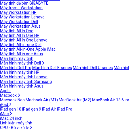
Máy tinh đề bàn GIGABYTE
Máy trạm - Workstation
Máy Workstation HP
Máy Workstation Lenovo
Máy Workstation Dell
Máy Workstation Asus
Máy tính All In One
Máy tính All In One HP
Máy tính All In One Lenovo
Máy tính All-in-one Dell
Máy tính All-in-One Apple iMac
Máy tính All in one Asus
Màn hình máy tính
Màn hình máy tính Dell
Màn hình Dell Pro
Màn hình Dell E-series
Màn hình Dell U-series
Màn hình
Màn hình máy tính HP
Màn hình máy tính Lenovo
Màn hình máy tính Samsung
Màn hình máy tính Asus
Apple
Macbook
Macbook Neo
Macbook Air (M1)
MacBook Air (M2)
MacBook Air 13.6 in
iPad
iPad gen 10
iPad gen 9
iPad Air
iPad Pro
iMac
iMac 24 inch
Linh kiện máy tính
CPU - Bộ vi xử lý