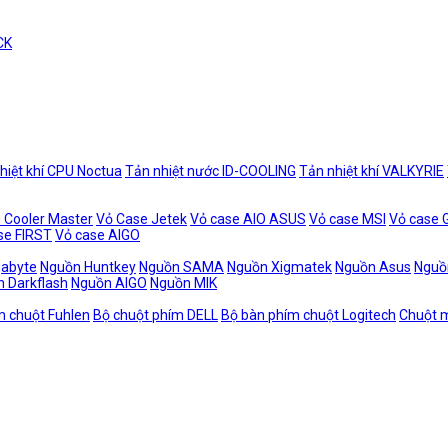
CK
hiệt khí CPU Noctua
Tản nhiệt nước ID-COOLING
Tản nhiệt khí VALKYRIE
 Cooler Master
Vỏ Case Jetek
Vỏ case AIO ASUS
Vỏ case MSI
Vỏ case
se FIRST
Vỏ case AIGO
gabyte
Nguồn Huntkey
Nguồn SAMA
Nguồn Xigmatek
Nguồn Asus
Nguồ
 Darkflash
Nguồn AIGO
Nguồn MIK
m chuột Fuhlen
Bộ chuột phím DELL
Bộ bàn phím chuột Logitech
Chuột m