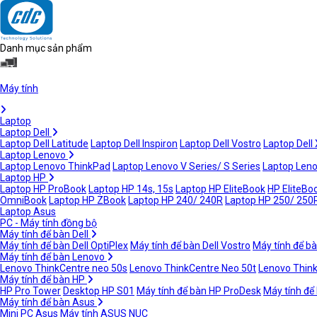
Danh mục sản phẩm
Máy tính
Laptop
Laptop Dell
Laptop Dell Latitude
Laptop Dell Inspiron
Laptop Dell Vostro
Laptop Dell
Laptop Lenovo
Laptop Lenovo ThinkPad
Laptop Lenovo V Series/ S Series
Laptop Leno
Laptop HP
Laptop HP ProBook
Laptop HP 14s, 15s
Laptop HP EliteBook
HP EliteBoo
OmniBook
Laptop HP ZBook
Laptop HP 240/ 240R
Laptop HP 250/ 250
Laptop Asus
PC - Máy tính đồng bộ
Máy tính để bàn Dell
Máy tính để bàn Dell OptiPlex
Máy tính để bàn Dell Vostro
Máy tính để bà
Máy tính để bàn Lenovo
Lenovo ThinkCentre neo 50s
Lenovo ThinkCentre Neo 50t
Lenovo Thin
Máy tính để bàn HP
HP Pro Tower
Desktop HP S01
Máy tính để bàn HP ProDesk
Máy tính để
Máy tính để bàn Asus
Mini PC Asus
Máy tính ASUS NUC