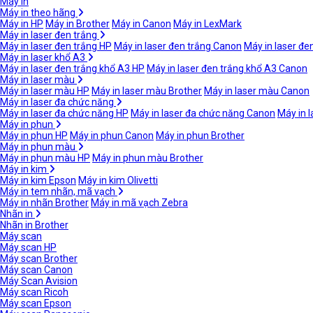
Máy in
Máy in theo hãng
Máy in HP
Máy in Brother
Máy in Canon
Máy in LexMark
Máy in laser đen trắng
Máy in laser đen trắng HP
Máy in laser đen trắng Canon
Máy in laser đe
Máy in laser khổ A3
Máy in laser đen trắng khổ A3 HP
Máy in laser đen trắng khổ A3 Canon
Máy in laser màu
Máy in laser màu HP
Máy in laser màu Brother
Máy in laser màu Canon
Máy in laser đa chức năng
Máy in laser đa chức năng HP
Máy in laser đa chức năng Canon
Máy in 
Máy in phun
Máy in phun HP
Máy in phun Canon
Máy in phun Brother
Máy in phun màu
Máy in phun màu HP
Máy in phun màu Brother
Máy in kim
Máy in kim Epson
Máy in kim Olivetti
Máy in tem nhãn, mã vạch
Máy in nhãn Brother
Máy in mã vạch Zebra
Nhãn in
Nhãn in Brother
Máy scan
Máy scan HP
Máy scan Brother
Máy scan Canon
Máy Scan Avision
Máy scan Ricoh
Máy scan Epson