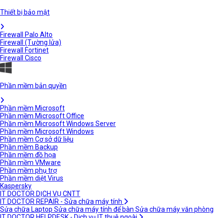
Thiết bị bảo mật
Firewall Palo Alto
Firewall (Tường lửa)
Firewall Fortinet
Firewall Cisco
Phần mềm bản quyền
Phần mềm Microsoft
Phần mềm Microsoft Office
Phần mềm Microsoft Windows Server
Phần mềm Microsoft Windows
Phần mềm Cơ sở dữ liệu
Phần mềm Backup
Phần mềm đồ họa
Phần mềm VMware
Phần mềm phụ trợ
Phần mềm diệt Virus
Kaspersky
IT DOCTOR DỊCH VỤ CNTT
IT DOCTOR REPAIR - Sửa chữa máy tính
Sửa chữa Laptop
Sửa chữa máy tính để bàn
Sửa chữa máy văn phòng
IT DOCTOR HELPDESK - Dịch vụ IT thuê ngoài