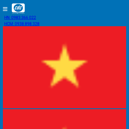
HN: 0983.366.022
HCM: 0938.898.328