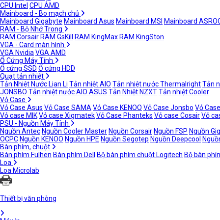
CPU Intel
CPU AMD
Mainboard - Bo mạch chủ
Mainboard Gigabyte
Mainboard Asus
Mainboard MSI
Mainboard ASRO
RAM - Bộ Nhớ Trong
RAM Corsair
RAM GsKill
RAM KingMax
RAM KingSton
VGA - Card màn hình
VGA Nvidia
VGA AMD
Ổ Cứng Máy Tính
Ổ cứng SSD
Ổ cứng HDD
Quạt tản nhiệt
Tản Nhiệt Nước Lian Li
Tản nhiệt AIO
Tản nhiệt nước Thermalright
Tản n
JONSBO
Tản nhiệt nước AIO ASUS
Tản Nhiệt NZXT
Tản nhiệt Cooler
Vỏ Case
Vỏ Case Asus
Vỏ Case SAMA
Vỏ Case KENOO
Vỏ Case Jonsbo
Vỏ Case
Vỏ case MIK
Vỏ case Xigmatek
Vỏ Case Phanteks
Vỏ case Cosair
Vỏ ca
PSU - Nguồn Máy Tính
Nguồn Antec
Nguồn Cooler Master
Nguồn Corsair
Nguồn FSP
Nguồn Gi
OCPC
Nguồn KENOO
Nguồn HPE
Nguồn Segotep
Nguồn Deepcool
Nguồn
Bàn phím, chuột
Bàn phím Fulhen
Bàn phím Dell
Bộ bàn phím chuột Logitech
Bộ bàn phí
Loa
Loa Microlab
Thiết bị văn phòng