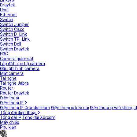
Linksys
Draytek
Unifi
Ethernet
Switch
Switch Juniper
Switch Cisco
Switch D_Link
Switch TP_Link
Switch Dell
Switch Draytek
H3C
Camera giám sát
Lắp đặt trọn bộ camera
Đầu ghi hình camera
Mắt camera
Tai nghe
Tai nghe Jabra
Router
Router Draytek
Điện thoại
Điện thoại IP
Điện thoại IP Grandstream
Điện thoại ip kéo dài
Điện thoại ip wifi không 
Tổng đài điện thoại
Tổng đài IP
Tổng đài Xorcom
Máy chiếu
Phụ kiện