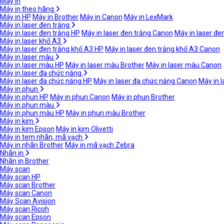
Máy in
Máy in theo hãng
Máy in HP
Máy in Brother
Máy in Canon
Máy in LexMark
Máy in laser đen trắng
Máy in laser đen trắng HP
Máy in laser đen trắng Canon
Máy in laser đe
Máy in laser khổ A3
Máy in laser đen trắng khổ A3 HP
Máy in laser đen trắng khổ A3 Canon
Máy in laser màu
Máy in laser màu HP
Máy in laser màu Brother
Máy in laser màu Canon
Máy in laser đa chức năng
Máy in laser đa chức năng HP
Máy in laser đa chức năng Canon
Máy in 
Máy in phun
Máy in phun HP
Máy in phun Canon
Máy in phun Brother
Máy in phun màu
Máy in phun màu HP
Máy in phun màu Brother
Máy in kim
Máy in kim Epson
Máy in kim Olivetti
Máy in tem nhãn, mã vạch
Máy in nhãn Brother
Máy in mã vạch Zebra
Nhãn in
Nhãn in Brother
Máy scan
Máy scan HP
Máy scan Brother
Máy scan Canon
Máy Scan Avision
Máy scan Ricoh
Máy scan Epson