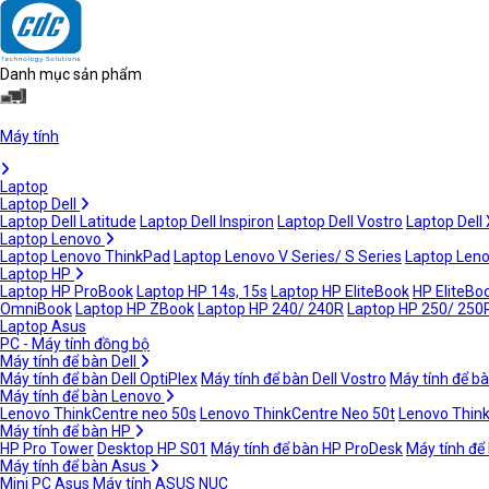
Danh mục sản phẩm
Máy tính
Laptop
Laptop Dell
Laptop Dell Latitude
Laptop Dell Inspiron
Laptop Dell Vostro
Laptop Dell
Laptop Lenovo
Laptop Lenovo ThinkPad
Laptop Lenovo V Series/ S Series
Laptop Leno
Laptop HP
Laptop HP ProBook
Laptop HP 14s, 15s
Laptop HP EliteBook
HP EliteBoo
OmniBook
Laptop HP ZBook
Laptop HP 240/ 240R
Laptop HP 250/ 250
Laptop Asus
PC - Máy tính đồng bộ
Máy tính để bàn Dell
Máy tính để bàn Dell OptiPlex
Máy tính để bàn Dell Vostro
Máy tính để bà
Máy tính để bàn Lenovo
Lenovo ThinkCentre neo 50s
Lenovo ThinkCentre Neo 50t
Lenovo Thin
Máy tính để bàn HP
HP Pro Tower
Desktop HP S01
Máy tính để bàn HP ProDesk
Máy tính để
Máy tính để bàn Asus
Mini PC Asus
Máy tính ASUS NUC