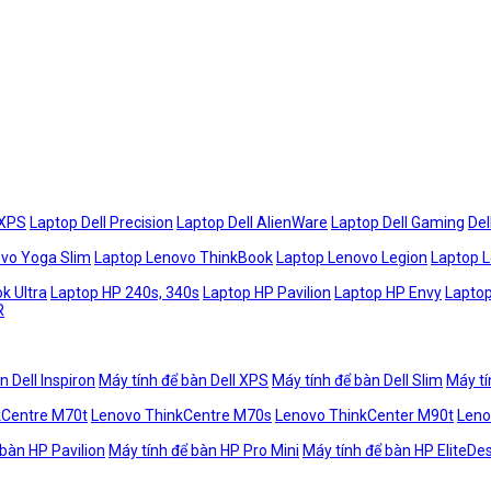
 XPS
Laptop Dell Precision
Laptop Dell AlienWare
Laptop Dell Gaming
Del
vo Yoga Slim
Laptop Lenovo ThinkBook
Laptop Lenovo Legion
Laptop 
k Ultra
Laptop HP 240s, 340s
Laptop HP Pavilion
Laptop HP Envy
Laptop
R
n Dell Inspiron
Máy tính để bàn Dell XPS
Máy tính để bàn Dell Slim
Máy tí
kCentre M70t
Lenovo ThinkCentre M70s
Lenovo ThinkCenter M90t
Leno
 bàn HP Pavilion
Máy tính để bàn HP Pro Mini
Máy tính để bàn HP EliteDe