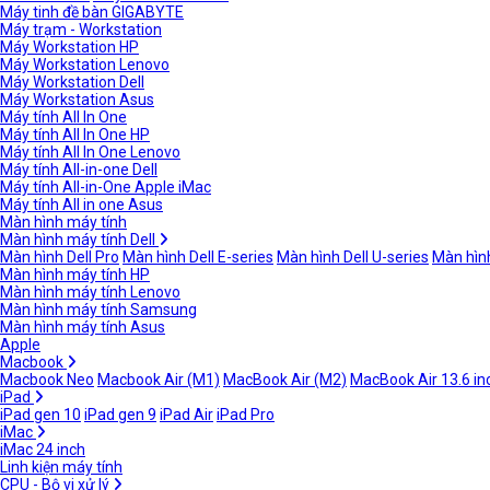
Máy tinh đề bàn GIGABYTE
Máy trạm - Workstation
Máy Workstation HP
Máy Workstation Lenovo
Máy Workstation Dell
Máy Workstation Asus
Máy tính All In One
Máy tính All In One HP
Máy tính All In One Lenovo
Máy tính All-in-one Dell
Máy tính All-in-One Apple iMac
Máy tính All in one Asus
Màn hình máy tính
Màn hình máy tính Dell
Màn hình Dell Pro
Màn hình Dell E-series
Màn hình Dell U-series
Màn hình
Màn hình máy tính HP
Màn hình máy tính Lenovo
Màn hình máy tính Samsung
Màn hình máy tính Asus
Apple
Macbook
Macbook Neo
Macbook Air (M1)
MacBook Air (M2)
MacBook Air 13.6 in
iPad
iPad gen 10
iPad gen 9
iPad Air
iPad Pro
iMac
iMac 24 inch
Linh kiện máy tính
CPU - Bộ vi xử lý