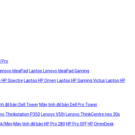
l Pro
Lenovo IdeaPad
Laptop Lenovo IdeaPad Gaming
 HP Spectre
Laptop HP Omen
Laptop HP Gaming Victus
Laptop HP
nh để bàn Dell Tower
Máy tinh để bàn Dell Pro Tower
vo Thinkstation P350
Lenovo V50t
Lenovo ThinkCentre neo 30s
sk/Mini
Máy tính để bàn HP Pro 280
HP Pro SFF
HP OmniDesk