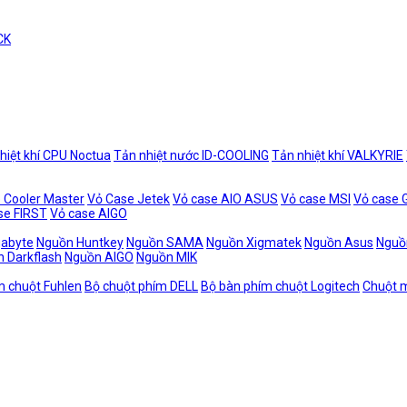
CK
hiệt khí CPU Noctua
Tản nhiệt nước ID-COOLING
Tản nhiệt khí VALKYRIE
 Cooler Master
Vỏ Case Jetek
Vỏ case AIO ASUS
Vỏ case MSI
Vỏ case
se FIRST
Vỏ case AIGO
gabyte
Nguồn Huntkey
Nguồn SAMA
Nguồn Xigmatek
Nguồn Asus
Nguồ
 Darkflash
Nguồn AIGO
Nguồn MIK
m chuột Fuhlen
Bộ chuột phím DELL
Bộ bàn phím chuột Logitech
Chuột m