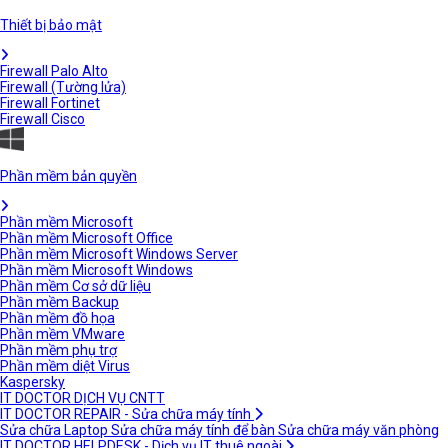
Thiết bị bảo mật
Firewall Palo Alto
Firewall (Tường lửa)
Firewall Fortinet
Firewall Cisco
Phần mềm bản quyền
Phần mềm Microsoft
Phần mềm Microsoft Office
Phần mềm Microsoft Windows Server
Phần mềm Microsoft Windows
Phần mềm Cơ sở dữ liệu
Phần mềm Backup
Phần mềm đồ họa
Phần mềm VMware
Phần mềm phụ trợ
Phần mềm diệt Virus
Kaspersky
IT DOCTOR DỊCH VỤ CNTT
IT DOCTOR REPAIR - Sửa chữa máy tính
Sửa chữa Laptop
Sửa chữa máy tính để bàn
Sửa chữa máy văn phòng
IT DOCTOR HELPDESK - Dịch vụ IT thuê ngoài