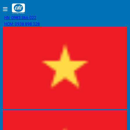
HN: 0983.366.022
HCM: 0938.898.328