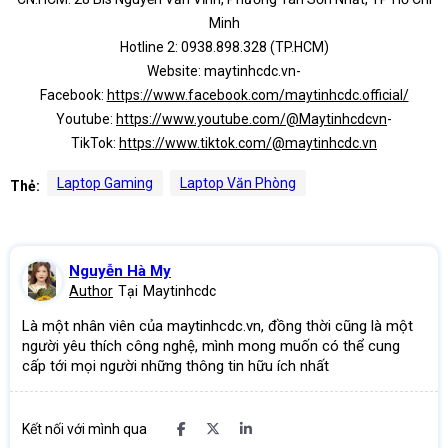
Minh
Hotline 2: 0938.898.328 (TP.HCM)
Website: maytinhcdc.vn-
Facebook:
https://www.facebook.com/maytinhcdc.official/
Youtube:
https://www.youtube.com/@Maytinhcdcvn
-
TikTok:
https://www.tiktok.com/@maytinhcdc.vn
Laptop Gaming
Laptop Văn Phòng
Thẻ:
Nguyễn Hà My
Author
Tại
Maytinhcdc
Là một nhân viên của maytinhcdc.vn, đồng thời cũng là một
người yêu thích công nghệ, mình mong muốn có thể cung
cấp tới mọi người những thông tin hữu ích nhất
Kết nối với mình qua