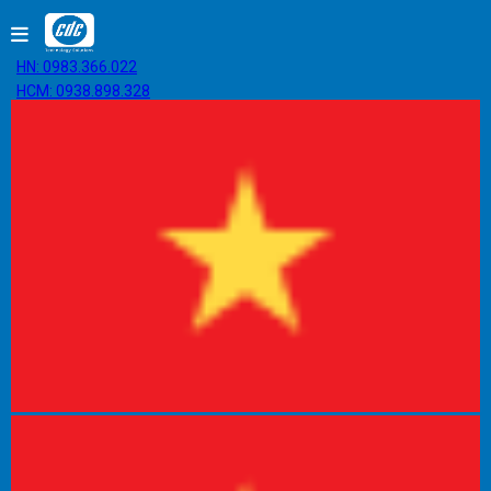
HN: 0983.366.022
HCM: 0938.898.328