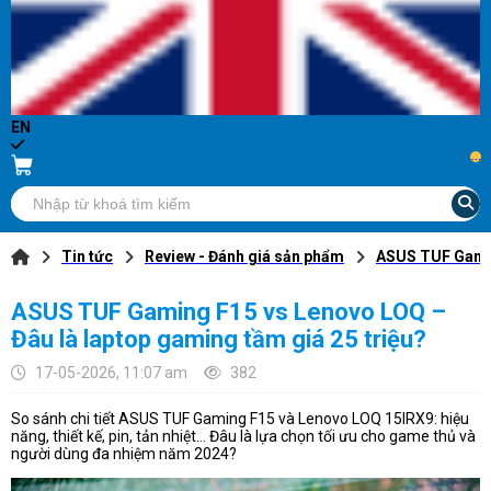
EN
...
Tin tức
Review - Đánh giá sản phẩm
ASUS TUF Gamin
ASUS TUF Gaming F15 vs Lenovo LOQ –
Đâu là laptop gaming tầm giá 25 triệu?
17-05-2026, 11:07 am
382
So sánh chi tiết ASUS TUF Gaming F15 và Lenovo LOQ 15IRX9: hiệu
năng, thiết kế, pin, tản nhiệt… Đâu là lựa chọn tối ưu cho game thủ và
người dùng đa nhiệm năm 2024?