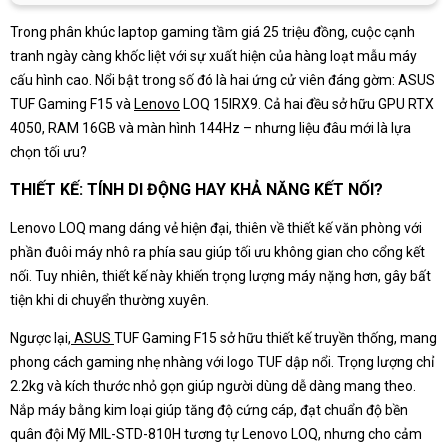
Trong phân khúc laptop gaming tầm giá 25 triệu đồng, cuộc cạnh
tranh ngày càng khốc liệt với sự xuất hiện của hàng loạt mẫu máy
cấu hình cao. Nổi bật trong số đó là hai ứng cử viên đáng gờm: ASUS
TUF Gaming F15 và
Lenovo
LOQ 15IRX9. Cả hai đều sở hữu GPU RTX
4050, RAM 16GB và màn hình 144Hz – nhưng liệu đâu mới là lựa
chọn tối ưu?
THIẾT KẾ: TÍNH DI ĐỘNG HAY KHẢ NĂNG KẾT NỐI?
Lenovo LOQ mang dáng vẻ hiện đại, thiên về thiết kế văn phòng với
phần đuôi máy nhô ra phía sau giúp tối ưu không gian cho cổng kết
nối. Tuy nhiên, thiết kế này khiến trọng lượng máy nặng hơn, gây bất
tiện khi di chuyển thường xuyên.
Ngược lại,
ASUS
TUF Gaming F15 sở hữu thiết kế truyền thống, mang
phong cách gaming nhẹ nhàng với logo TUF dập nổi. Trọng lượng chỉ
2.2kg và kích thước nhỏ gọn giúp người dùng dễ dàng mang theo.
Nắp máy bằng kim loại giúp tăng độ cứng cáp, đạt chuẩn độ bền
quân đội Mỹ MIL-STD-810H tương tự Lenovo LOQ, nhưng cho cảm