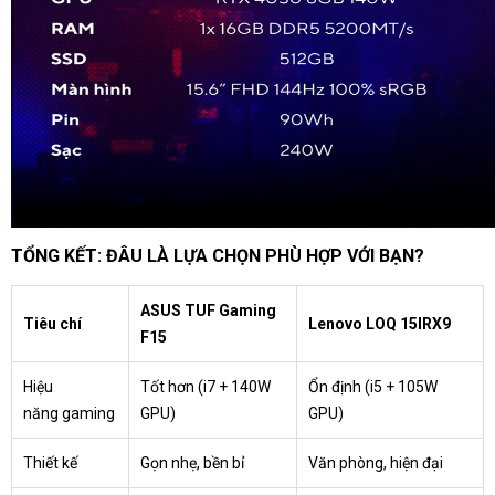
TỔNG KẾT: ĐÂU LÀ LỰA CHỌN PHÙ HỢP VỚI BẠN?
ASUS TUF Gaming
Tiêu chí
Lenovo LOQ 15IRX9
F15
Hiệu
Tốt hơn (i7 + 140W
Ổn định (i5 + 105W
năng gaming
GPU)
GPU)
Thiết kế
Gọn nhẹ, bền bỉ
Văn phòng, hiện đại