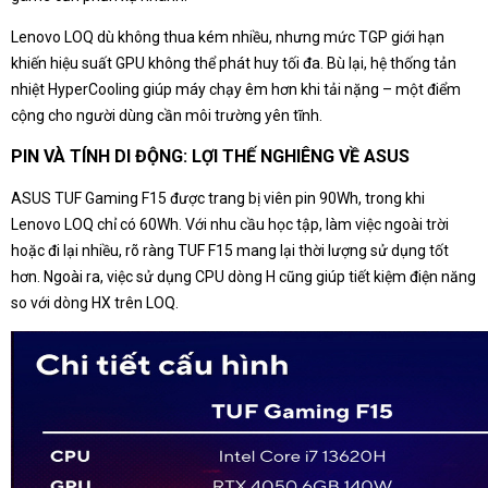
Lenovo LOQ dù không thua kém nhiều, nhưng mức TGP giới hạn
khiến hiệu suất GPU không thể phát huy tối đa. Bù lại, hệ thống tản
nhiệt HyperCooling giúp máy chạy êm hơn khi tải nặng – một điểm
cộng cho người dùng cần môi trường yên tĩnh.
PIN VÀ TÍNH DI ĐỘNG: LỢI THẾ NGHIÊNG VỀ ASUS
ASUS TUF Gaming F15 được trang bị viên pin 90Wh, trong khi
Lenovo LOQ chỉ có 60Wh. Với nhu cầu học tập, làm việc ngoài trời
hoặc đi lại nhiều, rõ ràng TUF F15 mang lại thời lượng sử dụng tốt
hơn. Ngoài ra, việc sử dụng CPU dòng H cũng giúp tiết kiệm điện năng
so với dòng HX trên LOQ.