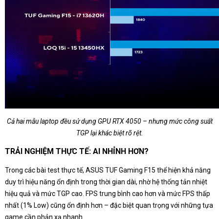
Cả hai mẫu laptop đều sử dụng GPU RTX 4050 – nhưng mức công suất
TGP lại khác biệt rõ rệt.
TRẢI NGHIỆM THỰC TẾ: AI NHỈNH HƠN?
Trong các bài test thực tế, ASUS TUF Gaming F15 thể hiện khả năng
duy trì hiệu năng ổn định trong thời gian dài, nhờ hệ thống tản nhiệt
hiệu quả và mức TGP cao. FPS trung bình cao hơn và mức FPS thấp
nhất (1% Low) cũng ổn định hơn – đặc biệt quan trọng với những tựa
game cần phản xạ nhanh.