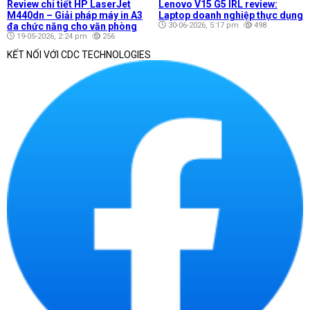
Review chi tiết HP LaserJet
Lenovo V15 G5 IRL review:
M440dn – Giải pháp máy in A3
Laptop doanh nghiệp thực dụng
đa chức năng cho văn phòng
30-06-2026, 5:17 pm
498
19-05-2026, 2:24 pm
256
KẾT NỐI VỚI CDC TECHNOLOGIES