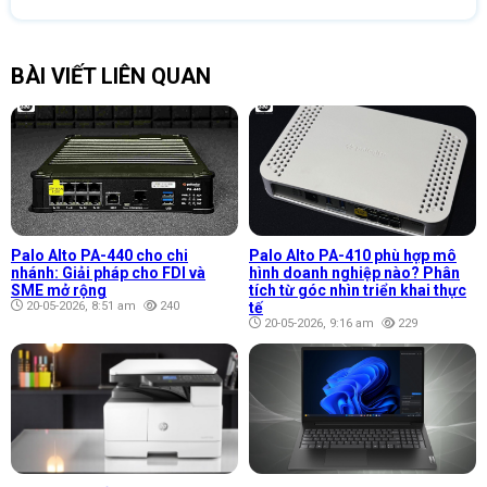
BÀI VIẾT LIÊN QUAN
Palo Alto PA-440 cho chi
Palo Alto PA-410 phù hợp mô
nhánh: Giải pháp cho FDI và
hình doanh nghiệp nào? Phân
SME mở rộng
tích từ góc nhìn triển khai thực
20-05-2026, 8:51 am
240
tế
20-05-2026, 9:16 am
229