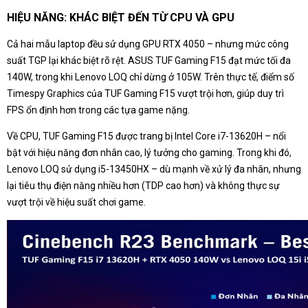
HIỆU NĂNG: KHÁC BIỆT ĐẾN TỪ CPU VÀ GPU
Cả hai mẫu laptop đều sử dụng GPU RTX 4050 – nhưng mức công
suất TGP lại khác biệt rõ rệt. ASUS TUF Gaming F15 đạt mức tối đa
140W, trong khi Lenovo LOQ chỉ dừng ở 105W. Trên thực tế, điểm số
Timespy Graphics của TUF Gaming F15 vượt trội hơn, giúp duy trì
FPS ổn định hơn trong các tựa game nặng.
Về CPU, TUF Gaming F15 được trang bị Intel Core i7-13620H – nổi
bật với hiệu năng đơn nhân cao, lý tưởng cho gaming. Trong khi đó,
Lenovo LOQ sử dụng i5-13450HX – dù mạnh về xử lý đa nhân, nhưng
lại tiêu thụ điện năng nhiều hơn (TDP cao hơn) và không thực sự
vượt trội về hiệu suất chơi game.