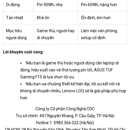
Di động
Pin 90Wh, nhẹ
Pin 60Wh, nặng hơn
Tản nhiệt
Khá ổn
Ổn định, êm hơn
Mục tiêu
Game thủ, người hay
Làm việc văn phòng,
người dùng
di chuyển
setup cố định
Lời khuyên cuối cùng:
Nếu bạn là game thủ hoặc người dùng cần laptop di
động, hiệu suất cao và thời lượng pin tốt, ASUS TUF
Gaming F15 là lựa chọn tối ưu.
Nếu bạn ưa chuộng thiết kế hiện đại, tối ưu kết nối và
không di chuyển nhiều, Lenovo LOQ sẽ là giải pháp phù hợp
hơn.
Công ty Cổ phần Công Nghệ CDC
Trụ sở chính: 447 Nguyễn Khang, P. Cầu Giấy, TP. Hà Nội
Hotline 1: 0983.366.022 (Hà Nội)
CN.HCM: 28 Bis Nguyễn Văn Vĩnh, Phường Tân Sơn Nhất, TP Hồ Chí