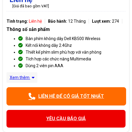
[Giá đã bao gồm VAT]
Tình trạng:
Liên hệ
Bảo hành:
12 Tháng
Lượt xem:
274
Thông số sản phẩm
Bàn phím không dây Dell KB500 Wireless
Kết nối không dây 2.4Ghz
Thiết kế phím slim phù hợp với văn phòng
Tích hợp các chức năng Multimedia
Dùng 2 viên pin AAA
Xem thêm
LIÊN HỆ ĐỂ CÓ GIÁ TỐT NHẤT
YÊU CẦU BÁO GIÁ