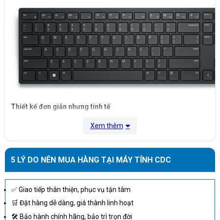
Thiết kế đơn giản nhưng tinh tế
Kiểu dáng full-size, đầy đủ phím chức năng và bàn
Xem thêm
phím số, hỗ trợ thao tác nhập liệu nhanh.
Thiết kế mỏng nhẹ, phù hợp với nhiều không gian
làm việc khác nhau.
5 LÝ DO NÊN MUA HÀNG TẠI MÁY TÍNH CDC
Màu đen nhám sang trọng, dễ phối hợp với laptop,
PC hoặc các thiết bị Dell khác.
✅ Giao tiếp thân thiện, phục vụ tận tâm
Bề mặt phím hạn chế bám bụi và dấu vân tay, giữ
🛒 Đặt hàng dễ dàng, giá thành linh hoạt
bàn phím luôn sạch sẽ.
🛠 Bảo hành chính hãng, bảo trì trọn đời