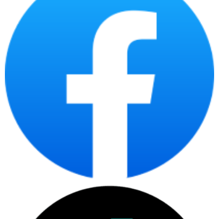
Sử dụng pin AAA dễ thay thế, thời lượng pin kéo dài
hàng tháng.
Công nghệ tiết kiệm năng lượng, tự động chuyển
sang chế độ nghỉ khi không sử dụng.
Độ bền đạt tiêu chuẩn Dell, yên tâm dùng lâu dài.