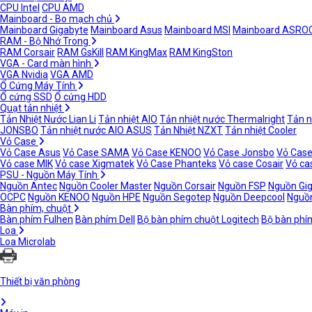
CPU Intel
CPU AMD
Mainboard - Bo mạch chủ
Mainboard Gigabyte
Mainboard Asus
Mainboard MSI
Mainboard ASRO
RAM - Bộ Nhớ Trong
RAM Corsair
RAM GsKill
RAM KingMax
RAM KingSton
VGA - Card màn hình
VGA Nvidia
VGA AMD
Ổ Cứng Máy Tính
Ổ cứng SSD
Ổ cứng HDD
Quạt tản nhiệt
Tản Nhiệt Nước Lian Li
Tản nhiệt AIO
Tản nhiệt nước Thermalright
Tản n
JONSBO
Tản nhiệt nước AIO ASUS
Tản Nhiệt NZXT
Tản nhiệt Cooler
Vỏ Case
Vỏ Case Asus
Vỏ Case SAMA
Vỏ Case KENOO
Vỏ Case Jonsbo
Vỏ Case
Vỏ case MIK
Vỏ case Xigmatek
Vỏ Case Phanteks
Vỏ case Cosair
Vỏ ca
PSU - Nguồn Máy Tính
Nguồn Antec
Nguồn Cooler Master
Nguồn Corsair
Nguồn FSP
Nguồn Gi
OCPC
Nguồn KENOO
Nguồn HPE
Nguồn Segotep
Nguồn Deepcool
Nguồn
Bàn phím, chuột
Bàn phím Fulhen
Bàn phím Dell
Bộ bàn phím chuột Logitech
Bộ bàn phí
Loa
Loa Microlab
Thiết bị văn phòng