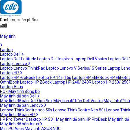
Danh mục sản phẩm
Máy tính
Laptop
Laptop Dell
Laptop Dell Latitude
Laptop Dell Inspiron
Laptop Dell Vostro
Laptop Dell
Laptop Lenovo
Laptop Lenovo ThinkPad
Laptop Lenovo V Series/ S Series
Laptop Leno
Laptop HP
Laptop HP ProBook
Laptop HP 14s, 15s
Laptop HP EliteBook
HP EliteBoo
OmniBook
Laptop HP ZBook
Laptop HP 240/ 240R
Laptop HP 250/ 250
Laptop Asus
PC - Máy tính đồng bộ
Máy tính để bàn Dell
Máy tính để bàn Dell OptiPlex
Máy tính để bàn Dell Vostro
Máy tính để bà
Máy tính để bàn Lenovo
Lenovo ThinkCentre neo 50s
Lenovo ThinkCentre Neo 50t
Lenovo Thin
Máy tính để bàn HP
HP Pro Tower
Desktop HP S01
Máy tính để bàn HP ProDesk
Máy tính để
Máy tính để bàn Asus
Mini PC Asus
Máy tính ASUS NUC