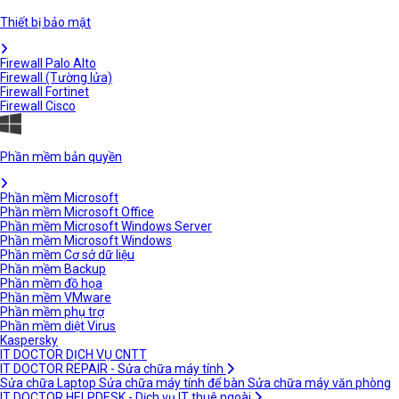
Thiết bị bảo mật
Firewall Palo Alto
Firewall (Tường lửa)
Firewall Fortinet
Firewall Cisco
Phần mềm bản quyền
Phần mềm Microsoft
Phần mềm Microsoft Office
Phần mềm Microsoft Windows Server
Phần mềm Microsoft Windows
Phần mềm Cơ sở dữ liệu
Phần mềm Backup
Phần mềm đồ họa
Phần mềm VMware
Phần mềm phụ trợ
Phần mềm diệt Virus
Kaspersky
IT DOCTOR DỊCH VỤ CNTT
IT DOCTOR REPAIR - Sửa chữa máy tính
Sửa chữa Laptop
Sửa chữa máy tính để bàn
Sửa chữa máy văn phòng
IT DOCTOR HELPDESK - Dịch vụ IT thuê ngoài