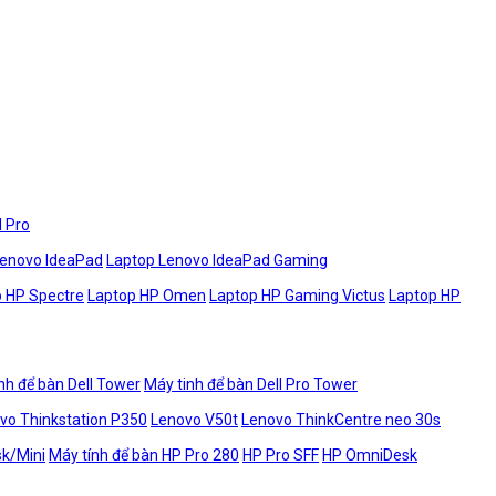
l Pro
Lenovo IdeaPad
Laptop Lenovo IdeaPad Gaming
 HP Spectre
Laptop HP Omen
Laptop HP Gaming Victus
Laptop HP
nh để bàn Dell Tower
Máy tinh để bàn Dell Pro Tower
vo Thinkstation P350
Lenovo V50t
Lenovo ThinkCentre neo 30s
sk/Mini
Máy tính để bàn HP Pro 280
HP Pro SFF
HP OmniDesk