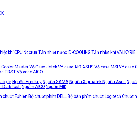
CK
hiệt khí CPU Noctua
Tản nhiệt nước ID-COOLING
Tản nhiệt khí VALKYRIE
 Cooler Master
Vỏ Case Jetek
Vỏ case AIO ASUS
Vỏ case MSI
Vỏ case
se FIRST
Vỏ case AIGO
gabyte
Nguồn Huntkey
Nguồn SAMA
Nguồn Xigmatek
Nguồn Asus
Nguồ
 Darkflash
Nguồn AIGO
Nguồn MIK
m chuột Fuhlen
Bộ chuột phím DELL
Bộ bàn phím chuột Logitech
Chuột m