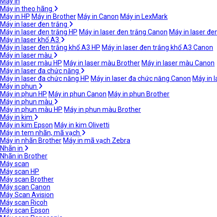
Máy in
Máy in theo hãng
Máy in HP
Máy in Brother
Máy in Canon
Máy in LexMark
Máy in laser đen trắng
Máy in laser đen trắng HP
Máy in laser đen trắng Canon
Máy in laser đe
Máy in laser khổ A3
Máy in laser đen trắng khổ A3 HP
Máy in laser đen trắng khổ A3 Canon
Máy in laser màu
Máy in laser màu HP
Máy in laser màu Brother
Máy in laser màu Canon
Máy in laser đa chức năng
Máy in laser đa chức năng HP
Máy in laser đa chức năng Canon
Máy in 
Máy in phun
Máy in phun HP
Máy in phun Canon
Máy in phun Brother
Máy in phun màu
Máy in phun màu HP
Máy in phun màu Brother
Máy in kim
Máy in kim Epson
Máy in kim Olivetti
Máy in tem nhãn, mã vạch
Máy in nhãn Brother
Máy in mã vạch Zebra
Nhãn in
Nhãn in Brother
Máy scan
Máy scan HP
Máy scan Brother
Máy scan Canon
Máy Scan Avision
Máy scan Ricoh
Máy scan Epson