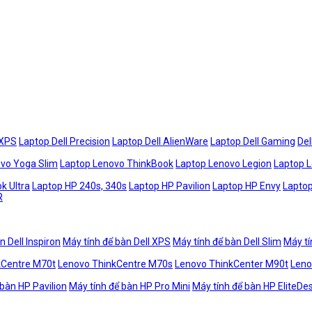
 XPS
Laptop Dell Precision
Laptop Dell AlienWare
Laptop Dell Gaming
Del
vo Yoga Slim
Laptop Lenovo ThinkBook
Laptop Lenovo Legion
Laptop 
k Ultra
Laptop HP 240s, 340s
Laptop HP Pavilion
Laptop HP Envy
Laptop
R
n Dell Inspiron
Máy tính để bàn Dell XPS
Máy tính để bàn Dell Slim
Máy tí
kCentre M70t
Lenovo ThinkCentre M70s
Lenovo ThinkCenter M90t
Leno
 bàn HP Pavilion
Máy tính để bàn HP Pro Mini
Máy tính để bàn HP EliteDe