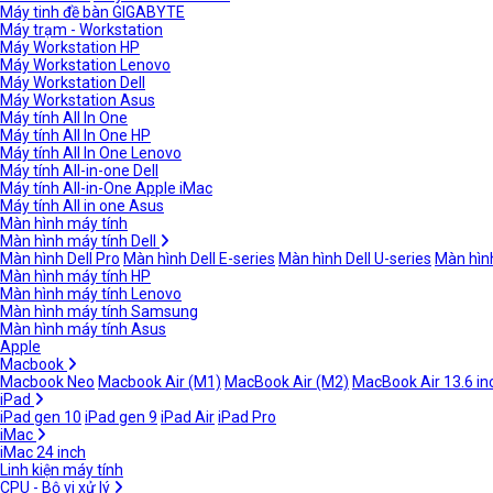
Máy tinh đề bàn GIGABYTE
Máy trạm - Workstation
Máy Workstation HP
Máy Workstation Lenovo
Máy Workstation Dell
Máy Workstation Asus
Máy tính All In One
Máy tính All In One HP
Máy tính All In One Lenovo
Máy tính All-in-one Dell
Máy tính All-in-One Apple iMac
Máy tính All in one Asus
Màn hình máy tính
Màn hình máy tính Dell
Màn hình Dell Pro
Màn hình Dell E-series
Màn hình Dell U-series
Màn hình
Màn hình máy tính HP
Màn hình máy tính Lenovo
Màn hình máy tính Samsung
Màn hình máy tính Asus
Apple
Macbook
Macbook Neo
Macbook Air (M1)
MacBook Air (M2)
MacBook Air 13.6 in
iPad
iPad gen 10
iPad gen 9
iPad Air
iPad Pro
iMac
iMac 24 inch
Linh kiện máy tính
CPU - Bộ vi xử lý