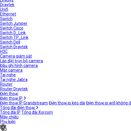
Linksys
Draytek
Unifi
Ethernet
Switch
Switch Juniper
Switch Cisco
Switch D_Link
Switch TP_Link
Switch Dell
Switch Draytek
H3C
Camera giám sát
Lắp đặt trọn bộ camera
Đầu ghi hình camera
Mắt camera
Tai nghe
Tai nghe Jabra
Router
Router Draytek
Điện thoại
Điện thoại IP
Điện thoại IP Grandstream
Điện thoại ip kéo dài
Điện thoại ip wifi không 
Tổng đài điện thoại
Tổng đài IP
Tổng đài Xorcom
Máy chiếu
Phụ kiện