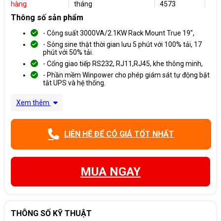
hàng
tháng
4573
Thông số sản phẩm
- Công suất 3000VA/2.1KW Rack Mount True 19",
- Sóng sine thật thời gian lưu 5 phút với 100% tải, 17
phút với 50% tải.
- Cổng giao tiếp RS232, RJ11,RJ45, khe thông minh,
- Phần mềm Winpower cho phép giám sát tự động bật
tắt UPS và hệ thống.
Xem thêm
LIÊN HỆ ĐỂ CÓ GIÁ TỐT NHẤT
MUA NGAY
THÔNG SỐ KỸ THUẬT