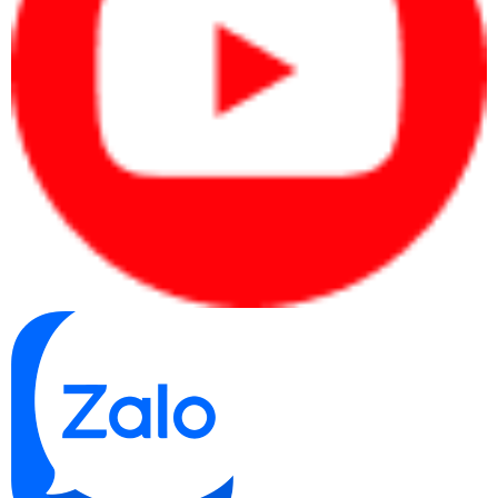
Santak C3KR sử dụng công nghệ chống xả sâu, tự động tắt
UPS trong vòng 30 phút sau khi đã xả ắc quy liên tục trong 14
giờ (có thể hiệu chỉnh được). Ngoài ra có thể chịu quá tải 108 ~
150% trong vòng 47 ~ 25 giây.
Thiết kế thân thiện
Santak C3KR khi hoạt động phát tiếng ồn ở mức siêu thấp, chỉ
từ 40dB trở xuống, tạo sự yên tĩnh cho không gian làm việc,
đồng thời giúp giảm thiểu ô nhiễm môi trường.