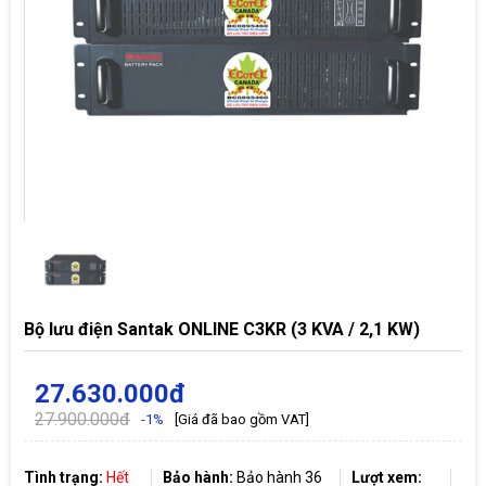
Bộ lưu điện Santak ONLINE C3KR (3 KVA / 2,1 KW)
27.630.000đ
27.900.000đ
-1%
[Giá đã bao gồm VAT]
Tình trạng:
Hết
Bảo hành:
Bảo hành 36
Lượt xem: