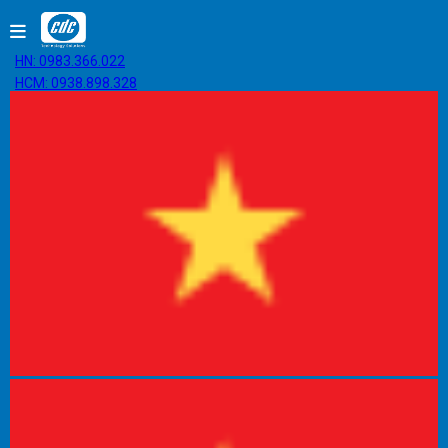
HN: 0983.366.022
HCM: 0938.898.328