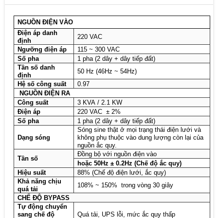
NGUỒN ĐIỆN VÀO
Điện áp danh
220 VAC
định
Ngưỡng điện áp
115 ~ 300 VAC
Số pha
1 pha (2 dây + dây tiếp đất)
Tần số danh
50 Hz (46Hz ~ 54Hz)
định
Hệ số công suất
0.97
NGUỒN ĐIỆN RA
Công suất
3 KVA / 2.1 KW
Điện áp
220 VAC ± 2%
Số pha
1 pha (2 dây + dây tiếp đất)
Sóng sine thật ở mọi trạng thái điện lưới và
Dạng sóng
không phụ thuộc vào dung lượng còn lại của
nguồn ắc quy.
Đồng bộ với nguồn điện vào
Tần số
hoặc 50Hz ± 0.2Hz (Chế độ ắc quy)
Hiệu suất
88% (Chế độ điện lưới, ắc quy)
Khả năng chịu
108% ~ 150% trong vòng 30 giây
quá tải
CHẾ ĐỘ BYPASS
Tự động chuyển
sang chế độ
Quá tải, UPS lỗi, mức ắc quy thấp