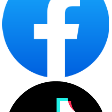
Hiệu suất sản phẩm cao
Santak C3KR sử dụng thiết kế điện tử mới cách điện và cách
nhiệt. Thông qua việc sử dụng chất bán dẫn mạnh mẽ và công
nghệ điều khiển DSP chuyển đổi kép tiên tiến, Santak C3KR sẽ
cung cấp nguồn điện liên tục, không bị gián đoạn với độ tin cậy
cao hơn.
Hệ số công suất cao
Santak C3KR có Hệ số công suất đầu ra tăng từ 0,8 lên 0,9 so
với thế hệ cũ, cung cấp nhiều năng lượng hơn.
Hiệu quả cao, khả năng thích nghi cao
Santak C3KR có Hiệu suất tải hoàn toàn lên đến 93%, hiệu suất
tải một nửa lên đến 92,5% và hiệu quả của chế độ ECO lên đến
97%, giúp tiết kiệm nguồn năng lượng quý giá.
Phạm vi điện áp và tần số đầu vào rộng (40Hz-70Hz), thích