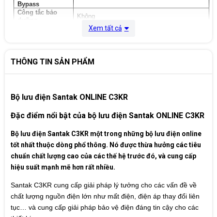
Bypass
Công tắc bảo
Không
dưỡng
Xem tất cả
ẮC QUY
12VDC, kín khí, không cần bảo dưỡng, tuổi
Loại ắc quy
thọ > 3 năm
50%
Thời
17 phút
THÔNG TIN SẢN PHẨM
Tải
gian lưu
100%
điện
5 phút
Tải
GIAO DIỆN
Bảng điều khiển
Nút khởi động / Tắt còi báo / Nút tắt nguồn
Bộ lưu điện Santak ONLINE C3KR
Chế độ điện lưới, chế độ ắc quy, chế độ
LED hiển thị các
Bypass, dung lượng tải, dung lượng ắc quy,
Đặc điểm nổi bật của bộ lưu điện Santak ONLINE C3KR
trạng thái
báo trạng thái hư hỏng.
Cổng giao tiếp
RS232, khe thông minh, RJ11, RJ45
Bộ lưu điện Santak C3KR một trong những bộ lưu điện online
Phần mềm quản trị Winpower đi kèm, cho
Phần mềm quản
tốt nhất thuộc dòng phổ thông. Nó được thừa hưởng các tiêu
phép giám sát, tự động bật / tắt UPS và hệ
lý
thống
chuẩn chất lượng cao của các thế hệ trước đó, và cung cấp
Thời gian
0 mili giây
hiệu suất mạnh mẽ hơn rất nhiều.
chuyển mạch
MÔI TRƯỜNG HOẠT ĐỘNG
Santak C3KR cung cấp giải pháp lý tưởng cho các vấn đề về
Nhiệt độ môi
o
trường hoạt
0 ~ 40
C
chất lượng nguồn điện lớn như mất điện, điện áp thay đổi liên
động
tục… và cung cấp giải pháp bảo vệ điện đáng tin cậy cho các
Độ ẩm môi