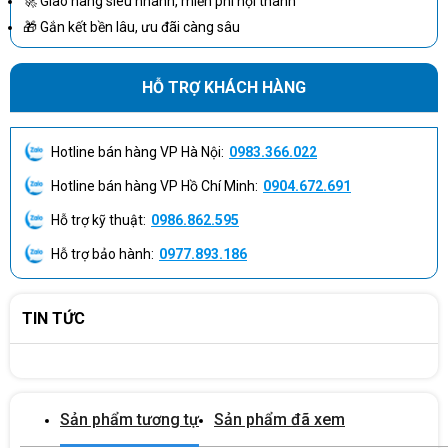
🚀 Giao hàng siêu nhanh, miễn phí nội thành
🎁 Gắn kết bền lâu, ưu đãi càng sâu
Battery Volt-
Amp-Hour
1599
Capacity
HỖ TRỢ KHÁCH HÀNG
Half Load
10 min
Runtime
Hotline bán hàng VP Hà Nội:
0983.366.022
Full Load
3 min
Runtime
Hotline bán hàng VP Hồ Chí Minh:
0904.672.691
Hỗ trợ kỹ thuật:
0986.862.595
General
Hỗ trợ bảo hành:
0977.893.186
Dimensions
173 x 438 x 710 mm
Weight
69kg
TIN TỨC
Operating
0 - 40°C
Temperature
Operating
Relative
0 - 95% (non-condensing)
Sản phẩm tương tự
Sản phẩm đã xem
Humidity