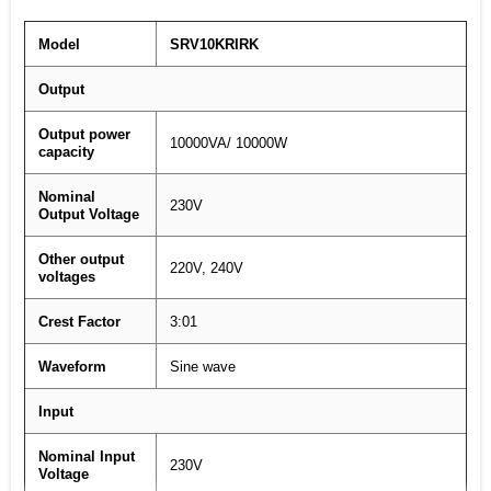
Model
SRV10KRIRK
Output
Output power
10000VA/ 10000W
capacity
Nominal
230V
Output Voltage
Other output
220V, 240V
voltages
Crest Factor
3:01
Waveform
Sine wave
Input
Nominal Input
230V
Voltage