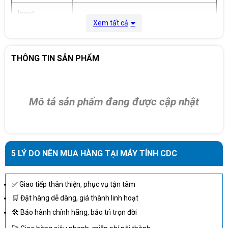
Input
40 - 70 Hz
frequency
Xem tất cả
Input
Hard Wire 3-wire
Connections
THÔNG TIN SẢN PHẨM
Other Input
220V, 240V
Voltages
Mô tả sản phẩm đang được cập nhật
Communications & Management
Multi-function LCD status and control
Control panel
console
Alarm when on battery: distinctive low
5 LÝ DO NÊN MUA HÀNG TẠI MÁY TÍNH CDC
Audible Alarm
battery alarm: overload continuous tone
alarm
✅ Giao tiếp thân thiện, phục vụ tận tâm
Emergency
Power Off
Yes
🛒 Đặt hàng dễ dàng, giá thành linh hoạt
(EPO)
🛠 Bảo hành chính hãng, bảo trì trọn đời
Batteries & Runtime Estimates