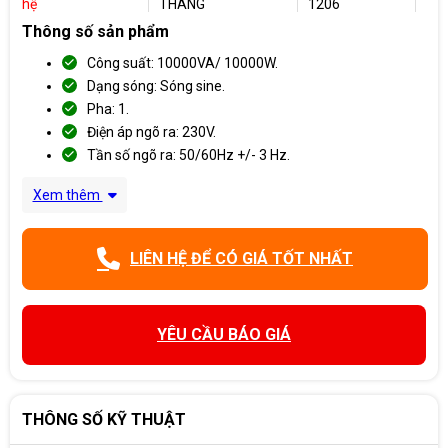
hệ
THÁNG
1206
Thông số sản phẩm
Công suất: 10000VA/ 10000W.
Dạng sóng: Sóng sine.
Pha: 1.
Điện áp ngõ ra: 230V.
Tần số ngõ ra: 50/60Hz +/- 3 Hz.
Xem thêm
LIÊN HỆ ĐỂ CÓ GIÁ TỐT NHẤT
YÊU CẦU BÁO GIÁ
THÔNG SỐ KỸ THUẬT