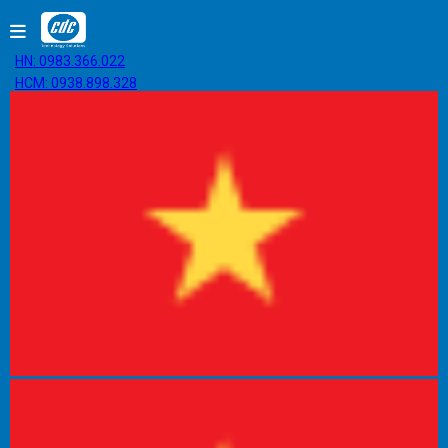
HN: 0983.366.022
HCM: 0938.898.328