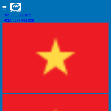
HN: 0983.366.022
HCM: 0938.898.328