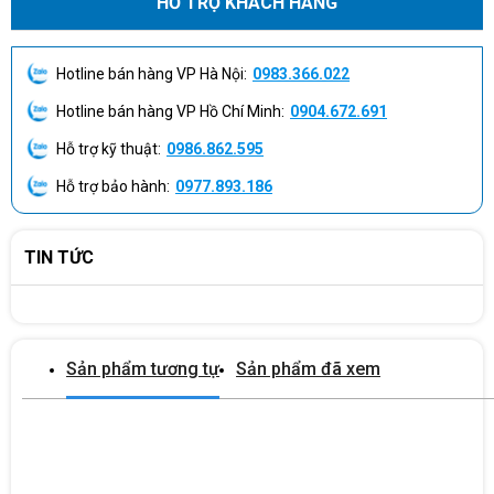
HỖ TRỢ KHÁCH HÀNG
Khe cắm thông
Mini Slot
minh
Hotline bán hàng VP Hà Nội:
0983.366.022
Màn hình hiển thị đa chức năng, cảnh
Bảng điều khiển và
báo âm thanh khi đang sử dụng pin/pin
cảnh báo âm thanh
Hotline bán hàng VP Hồ Chí Minh:
0904.672.691
yếu/quá tải.
Hỗ trợ kỹ thuật:
0986.862.595
Cắt nguồn khẩn
Có
(EPO)
Hỗ trợ bảo hành:
0977.893.186
VẬT LÝ
TIN TỨC
Kích thước (mm)
374 x 190 x 685
Trọng lượng (kg)
54
Sản phẩm tương tự
Sản phẩm đã xem