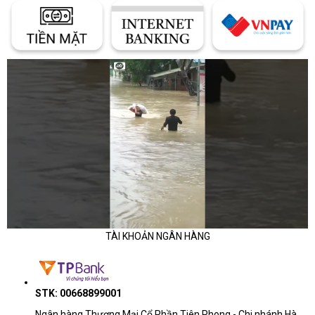
TÀI KHOẢN NGÂN HÀNG
STK: 00668899001
Ngân hàng Thương Mại Cổ Phần Tiên Phong - Chi nhánh Hà