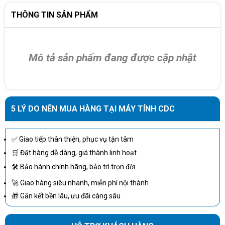
Ngưỡng điện áp
110-300 tại 60% tải
ngõ vào
THÔNG TIN SẢN PHẨM
Kết nối ngõ vào
Terminal block
ẮC QUY
Mô tả sản phẩm đang được cập nhật
Loại Ắc quy
12V / 7AH x 16
Thời gian sạc
04 giờ khôi phục được 90% dung lượng
5 LÝ DO NÊN MUA HÀNG TẠI MÁY TÍNH CDC
ƯỚC LƯỢNG THỜI GIAN
Nửa tải (3000 W)
10 phút
✅ Giao tiếp thân thiện, phục vụ tận tâm
🛒 Đặt hàng dễ dàng, giá thành linh hoạt
Đầy tải (6000 W)
3.5 phút
🛠 Bảo hành chính hãng, bảo trì trọn đời
GIAO TIẾP VÀ QUẢN LÝ
🚀 Giao hàng siêu nhanh, miễn phí nội thành
🎁 Gắn kết bền lâu, ưu đãi càng sâu
Hỗ trợ Windows
Cổng giao tiếp
2000/2003/XP/Vista/2008/7/8, Linux,
DB9 RS232
Unix, and MAC