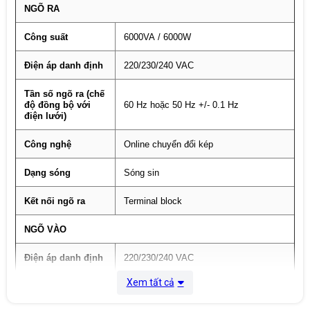
NGÕ RA
Công suất
6000VA / 6000W
Điện áp danh định
220/230/240 VAC
Tần số ngõ ra (chế
độ đồng bộ với
60 Hz hoặc 50 Hz +/- 0.1 Hz
điện lưới)
Công nghệ
Online chuyển đổi kép
Dạng sóng
Sóng sin
Kết nối ngõ ra
Terminal block
NGÕ VÀO
Điện áp danh định
220/230/240 VAC
Xem tất cả
Tần số ngõ vào
40 -70 Hz