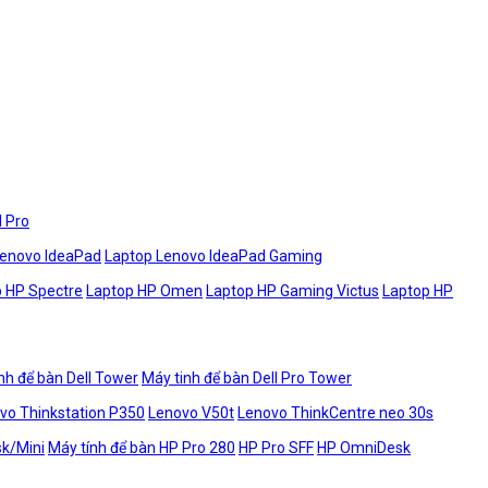
l Pro
Lenovo IdeaPad
Laptop Lenovo IdeaPad Gaming
 HP Spectre
Laptop HP Omen
Laptop HP Gaming Victus
Laptop HP
nh để bàn Dell Tower
Máy tinh để bàn Dell Pro Tower
vo Thinkstation P350
Lenovo V50t
Lenovo ThinkCentre neo 30s
sk/Mini
Máy tính để bàn HP Pro 280
HP Pro SFF
HP OmniDesk