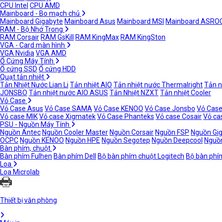
CPU Intel
CPU AMD
Mainboard - Bo mạch chủ
Mainboard Gigabyte
Mainboard Asus
Mainboard MSI
Mainboard ASRO
RAM - Bộ Nhớ Trong
RAM Corsair
RAM GsKill
RAM KingMax
RAM KingSton
VGA - Card màn hình
VGA Nvidia
VGA AMD
Ổ Cứng Máy Tính
Ổ cứng SSD
Ổ cứng HDD
Quạt tản nhiệt
Tản Nhiệt Nước Lian Li
Tản nhiệt AIO
Tản nhiệt nước Thermalright
Tản n
JONSBO
Tản nhiệt nước AIO ASUS
Tản Nhiệt NZXT
Tản nhiệt Cooler
Vỏ Case
Vỏ Case Asus
Vỏ Case SAMA
Vỏ Case KENOO
Vỏ Case Jonsbo
Vỏ Case
Vỏ case MIK
Vỏ case Xigmatek
Vỏ Case Phanteks
Vỏ case Cosair
Vỏ ca
PSU - Nguồn Máy Tính
Nguồn Antec
Nguồn Cooler Master
Nguồn Corsair
Nguồn FSP
Nguồn Gi
OCPC
Nguồn KENOO
Nguồn HPE
Nguồn Segotep
Nguồn Deepcool
Nguồn
Bàn phím, chuột
Bàn phím Fulhen
Bàn phím Dell
Bộ bàn phím chuột Logitech
Bộ bàn phí
Loa
Loa Microlab
Thiết bị văn phòng