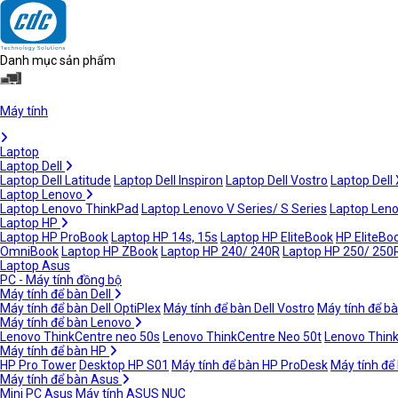
Danh mục sản phẩm
Máy tính
Laptop
Laptop Dell
Laptop Dell Latitude
Laptop Dell Inspiron
Laptop Dell Vostro
Laptop Dell
Laptop Lenovo
Laptop Lenovo ThinkPad
Laptop Lenovo V Series/ S Series
Laptop Leno
Laptop HP
Laptop HP ProBook
Laptop HP 14s, 15s
Laptop HP EliteBook
HP EliteBoo
OmniBook
Laptop HP ZBook
Laptop HP 240/ 240R
Laptop HP 250/ 250
Laptop Asus
PC - Máy tính đồng bộ
Máy tính để bàn Dell
Máy tính để bàn Dell OptiPlex
Máy tính để bàn Dell Vostro
Máy tính để bà
Máy tính để bàn Lenovo
Lenovo ThinkCentre neo 50s
Lenovo ThinkCentre Neo 50t
Lenovo Thin
Máy tính để bàn HP
HP Pro Tower
Desktop HP S01
Máy tính để bàn HP ProDesk
Máy tính để
Máy tính để bàn Asus
Mini PC Asus
Máy tính ASUS NUC