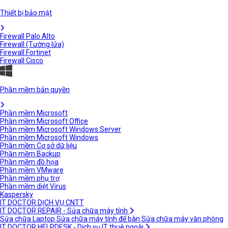
Thiết bị bảo mật
Firewall Palo Alto
Firewall (Tường lửa)
Firewall Fortinet
Firewall Cisco
Phần mềm bản quyền
Phần mềm Microsoft
Phần mềm Microsoft Office
Phần mềm Microsoft Windows Server
Phần mềm Microsoft Windows
Phần mềm Cơ sở dữ liệu
Phần mềm Backup
Phần mềm đồ họa
Phần mềm VMware
Phần mềm phụ trợ
Phần mềm diệt Virus
Kaspersky
IT DOCTOR DỊCH VỤ CNTT
IT DOCTOR REPAIR - Sửa chữa máy tính
Sửa chữa Laptop
Sửa chữa máy tính để bàn
Sửa chữa máy văn phòng
IT DOCTOR HELPDESK - Dịch vụ IT thuê ngoài