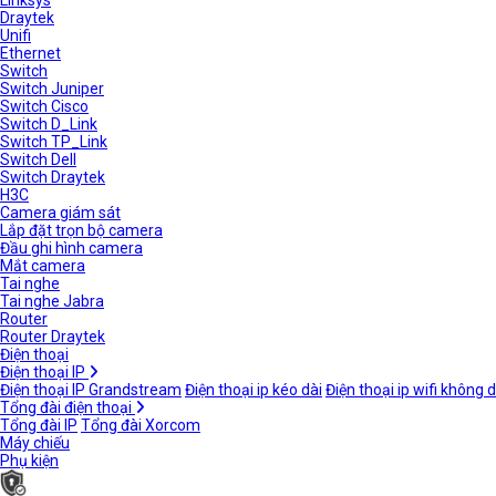
Linksys
Draytek
Unifi
Ethernet
Switch
Switch Juniper
Switch Cisco
Switch D_Link
Switch TP_Link
Switch Dell
Switch Draytek
H3C
Camera giám sát
Lắp đặt trọn bộ camera
Đầu ghi hình camera
Mắt camera
Tai nghe
Tai nghe Jabra
Router
Router Draytek
Điện thoại
Điện thoại IP
Điện thoại IP Grandstream
Điện thoại ip kéo dài
Điện thoại ip wifi không 
Tổng đài điện thoại
Tổng đài IP
Tổng đài Xorcom
Máy chiếu
Phụ kiện