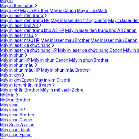
Máy in
Máy in theo hãng
Máy in HP
Máy in Brother
Máy in Canon
Máy in LexMark
Máy in laser đen trắng
Máy in laser đen trắng HP
Máy in laser đen trắng Canon
Máy in laser đe
Máy in laser khổ A3
Máy in laser đen trắng khổ A3 HP
Máy in laser đen trắng khổ A3 Canon
Máy in laser màu
Máy in laser màu HP
Máy in laser màu Brother
Máy in laser màu Canon
Máy in laser đa chức năng
Máy in laser đa chức năng HP
Máy in laser đa chức năng Canon
Máy in 
Máy in phun
Máy in phun HP
Máy in phun Canon
Máy in phun Brother
Máy in phun màu
Máy in phun màu HP
Máy in phun màu Brother
Máy in kim
Máy in kim Epson
Máy in kim Olivetti
Máy in tem nhãn, mã vạch
Máy in nhãn Brother
Máy in mã vạch Zebra
Nhãn in
Nhãn in Brother
Máy scan
Máy scan HP
Máy scan Brother
Máy scan Canon
Máy Scan Avision
Máy scan Ricoh
Máy scan Epson