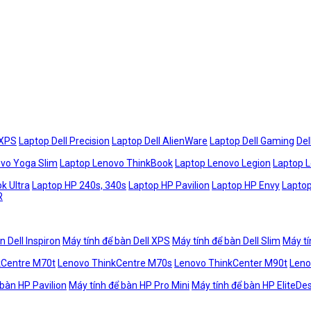
 XPS
Laptop Dell Precision
Laptop Dell AlienWare
Laptop Dell Gaming
Del
vo Yoga Slim
Laptop Lenovo ThinkBook
Laptop Lenovo Legion
Laptop 
k Ultra
Laptop HP 240s, 340s
Laptop HP Pavilion
Laptop HP Envy
Laptop
R
n Dell Inspiron
Máy tính để bàn Dell XPS
Máy tính để bàn Dell Slim
Máy tí
kCentre M70t
Lenovo ThinkCentre M70s
Lenovo ThinkCenter M90t
Leno
 bàn HP Pavilion
Máy tính để bàn HP Pro Mini
Máy tính để bàn HP EliteDe