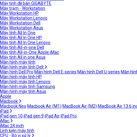
Máy tinh đề bàn GIGABYTE
Máy trạm - Workstation
Máy Workstation HP
Máy Workstation Lenovo
Máy Workstation Dell
Máy Workstation Asus
Máy tính All In One
Máy tính All In One HP
Máy tính All In One Lenovo
Máy tính All-in-one Dell
Máy tính All-in-One Apple iMac
Máy tính All in one Asus
Màn hình máy tính
Màn hình máy tính Dell
Màn hình Dell Pro
Màn hình Dell E-series
Màn hình Dell U-series
Màn hình
Màn hình máy tính HP
Màn hình máy tính Lenovo
Màn hình máy tính Samsung
Màn hình máy tính Asus
Apple
Macbook
Macbook Neo
Macbook Air (M1)
MacBook Air (M2)
MacBook Air 13.6 in
iPad
iPad gen 10
iPad gen 9
iPad Air
iPad Pro
iMac
iMac 24 inch
Linh kiện máy tính
CPU - Bộ vi xử lý