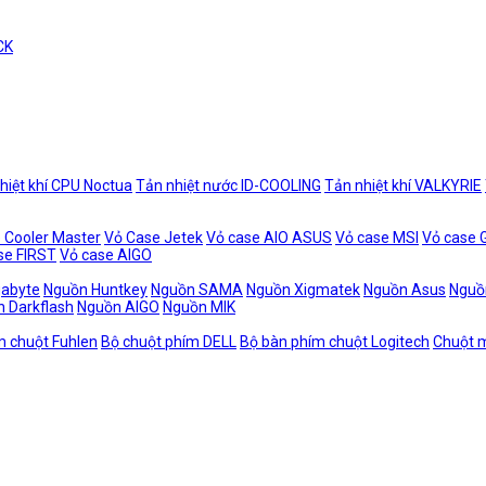
CK
hiệt khí CPU Noctua
Tản nhiệt nước ID-COOLING
Tản nhiệt khí VALKYRIE
 Cooler Master
Vỏ Case Jetek
Vỏ case AIO ASUS
Vỏ case MSI
Vỏ case
se FIRST
Vỏ case AIGO
gabyte
Nguồn Huntkey
Nguồn SAMA
Nguồn Xigmatek
Nguồn Asus
Nguồ
 Darkflash
Nguồn AIGO
Nguồn MIK
m chuột Fuhlen
Bộ chuột phím DELL
Bộ bàn phím chuột Logitech
Chuột m