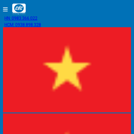
HN: 0983.366.022
HCM: 0938.898.328