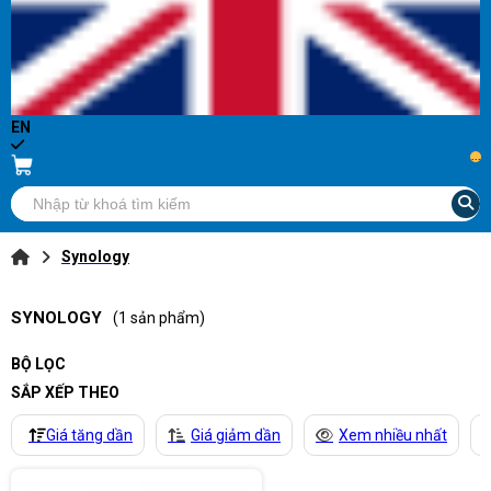
EN
...
Synology
SYNOLOGY
(1 sản phẩm)
BỘ LỌC
SẮP XẾP THEO
Giá tăng dần
Giá giảm dần
Xem nhiều nhất