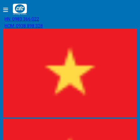
HN: 0983.366.022
HCM: 0938.898.328