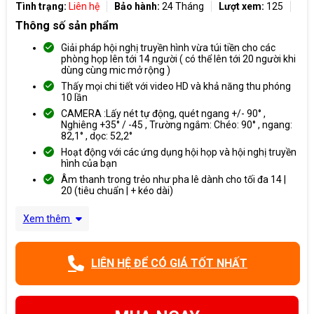
Tình trạng:
Liên hệ
Bảo hành:
24 Tháng
Lượt xem:
125
Thông số sản phẩm
Giải pháp hội nghị truyền hình vừa túi tiền cho các
phòng họp lên tới 14 người ( có thể lên tới 20 người khi
dùng cùng mic mở rộng )
Thấy mọi chi tiết với video HD và khả năng thu phóng
10 lần
CAMERA :Lấy nét tự động, quét ngang +/- 90° ,
Nghiêng +35° / -45 , Trường ngắm: Chéo: 90° , ngang:
82,1° , dọc: 52,2°
Hoạt động với các ứng dụng hội họp và hội nghị truyền
hình của bạn
Âm thanh trong trẻo như pha lê dành cho tối đa 14 |
20 (tiêu chuẩn | + kéo dài)
Xem thêm
LIÊN HỆ ĐỂ CÓ GIÁ TỐT NHẤT