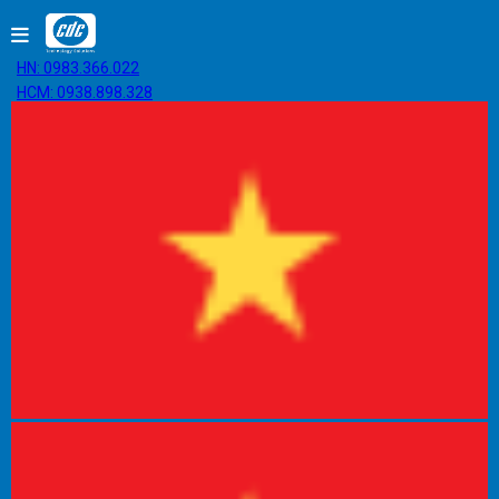
HN: 0983.366.022
HCM: 0938.898.328