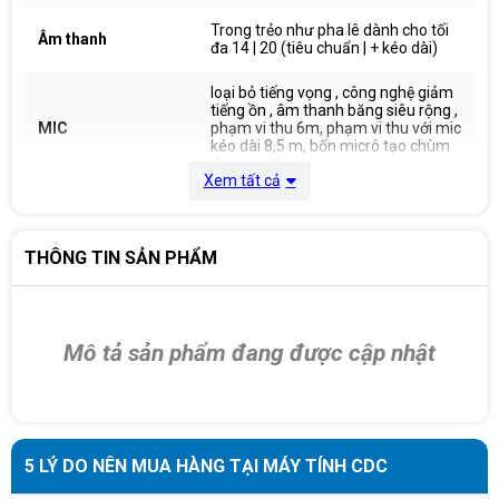
Trong trẻo như pha lê dành cho tối
Âm thanh
đa 14 | 20 (tiêu chuẩn | + kéo dài)
loại bỏ tiếng vọng , công nghệ giảm
tiếng ồn , âm thanh băng siêu rộng ,
MIC
phạm vi thu 6m, phạm vi thu với mic
kéo dài 8,5 m, bốn micrô tạo chùm
theo mọi hướng
Xem tất cả
Windows® 7, 8.1 hoặc 10, macOS
Tương thích
10.10 trở lên
THÔNG TIN SẢN PHẨM
Bảo hành
12 Tháng
Xuất xứ
China
Mô tả sản phẩm đang được cập nhật
5 LÝ DO NÊN MUA HÀNG TẠI MÁY TÍNH CDC