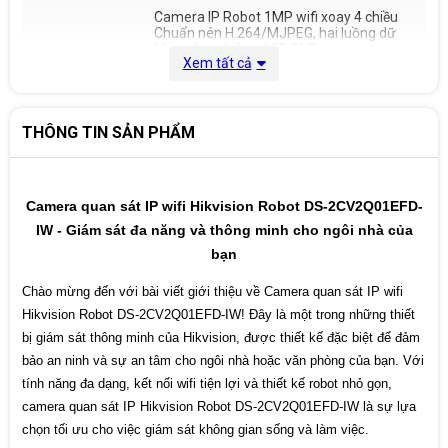
Camera IP Robot 1MP wifi xoay 4 chiều
Chuẩn nén H.264/MJPEG, hai luồng dữ
liệu, giảm nhiễu số 3D DNR,
Tính năng
Xem tất cả
tính năng Pan Tilt (Pan: 0° ~ 355°; Tilt:
khác
-10° ~ 90°), hỗ trợ thẻ nhớ lên đến 128gb,
dịch vụ HIK-Connect cloud
+ Tích hợp mic và loa, hỗ trợ đàm thoại 2
chiều. Tích hợp Wi-Fi
THÔNG TIN SẢN PHẨM
Nguồn điện
Nguồn 5VDC
Camera quan sát IP wifi Hikvision Robot DS-2CV2Q01EFD-
Tầm nhìn tối
tầm xa hồng ngoại 5m với công nghệ
đa
hồng ngoại thông minh
IW - Giám sát đa năng và thông minh cho ngôi nhà của
bạn
Chào mừng đến với bài viết giới thiệu về Camera quan sát IP wifi
Hikvision Robot DS-2CV2Q01EFD-IW! Đây là một trong những thiết
bị giám sát thông minh của Hikvision, được thiết kế đặc biệt để đảm
bảo an ninh và sự an tâm cho ngôi nhà hoặc văn phòng của bạn. Với
tính năng đa dạng, kết nối wifi tiện lợi và thiết kế robot nhỏ gọn,
camera quan sát IP Hikvision Robot DS-2CV2Q01EFD-IW là sự lựa
chọn tối ưu cho việc giám sát không gian sống và làm việc.