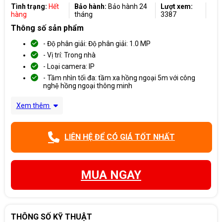
Tình trạng:
Hết
Bảo hành:
Bảo hành 24
Lượt xem:
hàng
tháng
3387
Thông số sản phẩm
- Độ phân giải: Độ phân giải: 1.0 MP
- Vị trí: Trong nhà
- Loại camera: IP
- Tầm nhìn tối đa: tầm xa hồng ngoại 5m với công
nghệ hồng ngoại thông minh
Xem thêm
LIÊN HỆ ĐỂ CÓ GIÁ TỐT NHẤT
MUA NGAY
THÔNG SỐ KỸ THUẬT