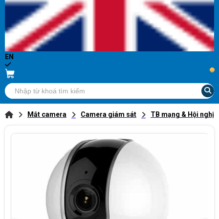
EN
...
Mắt camera
Camera giám sát
TB mạng & Hội nghị t