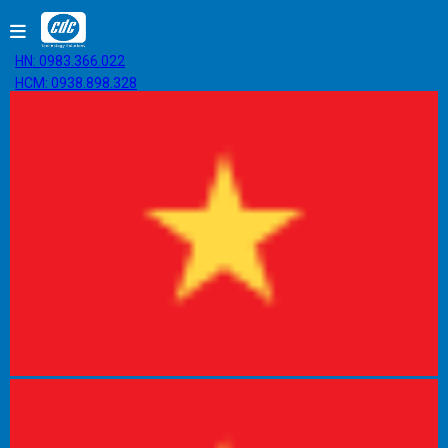
HN: 0983.366.022
HCM: 0938.898.328