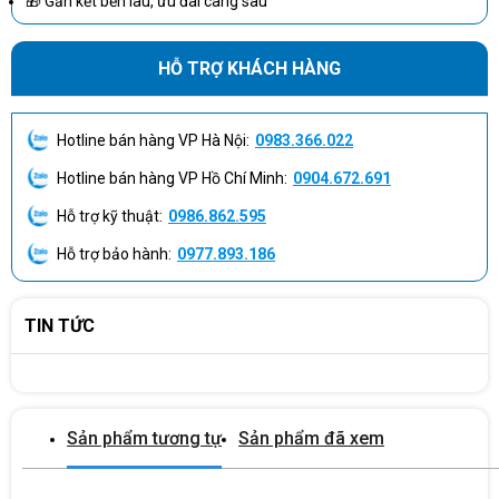
🎁 Gắn kết bền lâu, ưu đãi càng sâu
HỖ TRỢ KHÁCH HÀNG
Hotline bán hàng VP Hà Nội:
0983.366.022
Hotline bán hàng VP Hồ Chí Minh:
0904.672.691
Kết nối wifi tiện lợi
Hỗ trợ kỹ thuật:
0986.862.595
Với tích hợp kết nối wifi, camera Hikvision Robot DS-2CV2Q01EFD-
IW cho phép bạn dễ dàng cài đặt và kết nối với mạng Wi-Fi trong
Hỗ trợ bảo hành:
0977.893.186
nhà. Bạn có thể giám sát và điều khiển camera từ xa thông qua ứng
dụng di động của Hikvision, giúp bạn kiểm soát an ninh nhà cửa và
văn phòng bất kỳ lúc nào, bất kể bạn đang ở đâu.
TIN TỨC
Sản phẩm tương tự
Sản phẩm đã xem