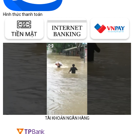
tìm kiếm một giải pháp giám sát đáng tin cậy và tiện lợi, Hikvision
Robot DS-2CV2Q01EFD-IW là sự lựa chọn hàng đầu.
Hình thức thanh toán
Công ty Cổ phần Vật tư và Thiết bị văn phòng CDC
Trụ sở chính: C18, Lô 9, KĐTM. Định Công, P. Định Công, Q. Hoàng 
Mai, TP. Hà Nội
Hotline 1: 0983.366.022 (Hà Nội)
CN.HCM: 51/1 Giải Phóng, Phường 4, Quận Tân Bình, TP Hồ Chí 
Minh
Hotline 2: 0904.672.691 (TP.HCM)
Website:
maytinhcdc.vn
TÀI KHOẢN NGÂN HÀNG