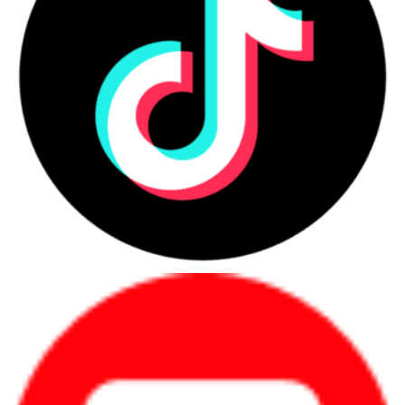
Camera Hikvision Robot DS-2CV2Q01EFD-IW tích hợp các tính năng
thông minh như chức năng phát hiện chuyển động và báo động, phát
hiện hướng dẫn âm thanh, và tích hợp đèn LED hỗ trợ ghi hình trong
điều kiện ánh sáng yếu. Điều này giúp bạn nhận được cảnh báo ngay
lập tức khi có hoạt động đáng chú ý xảy ra và tăng cường khả năng
giám sát trong điều kiện ánh sáng không thuận lợi.