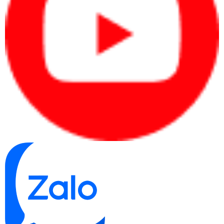
Thiết kế robot nhỏ gọn và thân thiện
Camera Hikvision Robot DS-2CV2Q01EFD-IW có thiết kế nhỏ gọn và
dễ thương, giống như một chú robot đáng yêu. Với kích thước nhỏ,
bạn có thể đặt camera ở bất kỳ vị trí nào trong nhà hoặc văn phòng
mà không gây cản trở hoặc làm phiền người sử dụng.
Kết luận
Tóm lại, Camera quan sát IP wifi Hikvision Robot DS-2CV2Q01EFD-
IW là một giải pháp giám sát đa năng và thông minh cho ngôi nhà
hoặc văn phòng của bạn. Với tính năng đa dạng, kết nối wifi tiện lợi,
chất lượng hình ảnh sắc nét và tích hợp các tính năng thông minh,
camera Hikvision Robot DS-2CV2Q01EFD-IW đảm bảo giúp bạn
kiểm soát an ninh một cách hiệu quả và đáng tin cậy. Nếu bạn đang