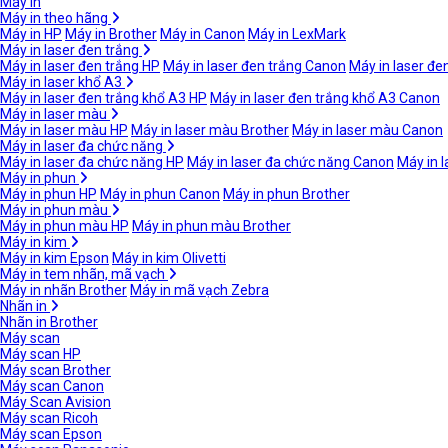
Máy in
Máy in theo hãng
Máy in HP
Máy in Brother
Máy in Canon
Máy in LexMark
Máy in laser đen trắng
Máy in laser đen trắng HP
Máy in laser đen trắng Canon
Máy in laser đe
Máy in laser khổ A3
Máy in laser đen trắng khổ A3 HP
Máy in laser đen trắng khổ A3 Canon
Máy in laser màu
Máy in laser màu HP
Máy in laser màu Brother
Máy in laser màu Canon
Máy in laser đa chức năng
Máy in laser đa chức năng HP
Máy in laser đa chức năng Canon
Máy in 
Máy in phun
Máy in phun HP
Máy in phun Canon
Máy in phun Brother
Máy in phun màu
Máy in phun màu HP
Máy in phun màu Brother
Máy in kim
Máy in kim Epson
Máy in kim Olivetti
Máy in tem nhãn, mã vạch
Máy in nhãn Brother
Máy in mã vạch Zebra
Nhãn in
Nhãn in Brother
Máy scan
Máy scan HP
Máy scan Brother
Máy scan Canon
Máy Scan Avision
Máy scan Ricoh
Máy scan Epson