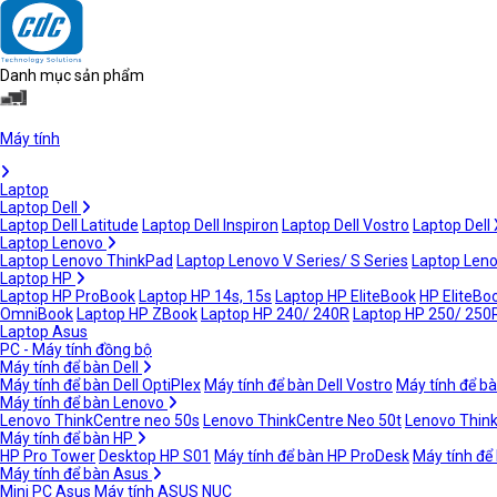
Danh mục sản phẩm
Máy tính
Laptop
Laptop Dell
Laptop Dell Latitude
Laptop Dell Inspiron
Laptop Dell Vostro
Laptop Dell
Laptop Lenovo
Laptop Lenovo ThinkPad
Laptop Lenovo V Series/ S Series
Laptop Leno
Laptop HP
Laptop HP ProBook
Laptop HP 14s, 15s
Laptop HP EliteBook
HP EliteBoo
OmniBook
Laptop HP ZBook
Laptop HP 240/ 240R
Laptop HP 250/ 250
Laptop Asus
PC - Máy tính đồng bộ
Máy tính để bàn Dell
Máy tính để bàn Dell OptiPlex
Máy tính để bàn Dell Vostro
Máy tính để bà
Máy tính để bàn Lenovo
Lenovo ThinkCentre neo 50s
Lenovo ThinkCentre Neo 50t
Lenovo Thin
Máy tính để bàn HP
HP Pro Tower
Desktop HP S01
Máy tính để bàn HP ProDesk
Máy tính để
Máy tính để bàn Asus
Mini PC Asus
Máy tính ASUS NUC