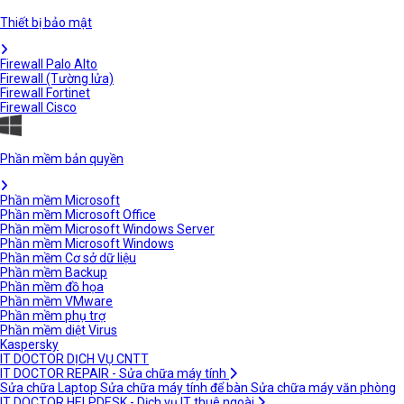
Thiết bị bảo mật
Firewall Palo Alto
Firewall (Tường lửa)
Firewall Fortinet
Firewall Cisco
Phần mềm bản quyền
Phần mềm Microsoft
Phần mềm Microsoft Office
Phần mềm Microsoft Windows Server
Phần mềm Microsoft Windows
Phần mềm Cơ sở dữ liệu
Phần mềm Backup
Phần mềm đồ họa
Phần mềm VMware
Phần mềm phụ trợ
Phần mềm diệt Virus
Kaspersky
IT DOCTOR DỊCH VỤ CNTT
IT DOCTOR REPAIR - Sửa chữa máy tính
Sửa chữa Laptop
Sửa chữa máy tính để bàn
Sửa chữa máy văn phòng
IT DOCTOR HELPDESK - Dịch vụ IT thuê ngoài