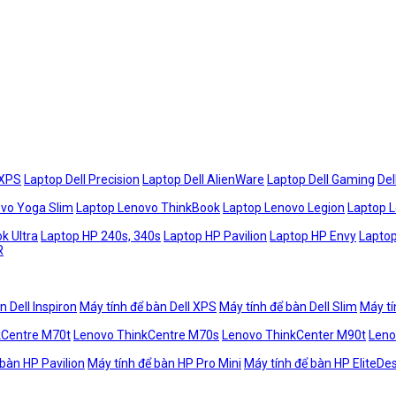
 XPS
Laptop Dell Precision
Laptop Dell AlienWare
Laptop Dell Gaming
Del
vo Yoga Slim
Laptop Lenovo ThinkBook
Laptop Lenovo Legion
Laptop 
k Ultra
Laptop HP 240s, 340s
Laptop HP Pavilion
Laptop HP Envy
Laptop
R
n Dell Inspiron
Máy tính để bàn Dell XPS
Máy tính để bàn Dell Slim
Máy tí
kCentre M70t
Lenovo ThinkCentre M70s
Lenovo ThinkCenter M90t
Leno
 bàn HP Pavilion
Máy tính để bàn HP Pro Mini
Máy tính để bàn HP EliteDe