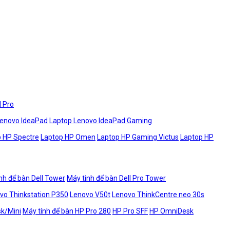
l Pro
Lenovo IdeaPad
Laptop Lenovo IdeaPad Gaming
 HP Spectre
Laptop HP Omen
Laptop HP Gaming Victus
Laptop HP
nh để bàn Dell Tower
Máy tinh để bàn Dell Pro Tower
vo Thinkstation P350
Lenovo V50t
Lenovo ThinkCentre neo 30s
sk/Mini
Máy tính để bàn HP Pro 280
HP Pro SFF
HP OmniDesk