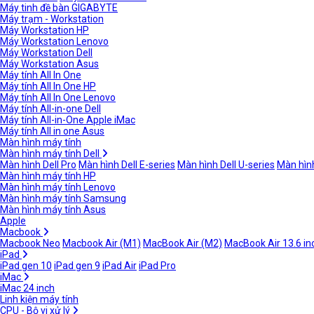
Máy tinh đề bàn GIGABYTE
Máy trạm - Workstation
Máy Workstation HP
Máy Workstation Lenovo
Máy Workstation Dell
Máy Workstation Asus
Máy tính All In One
Máy tính All In One HP
Máy tính All In One Lenovo
Máy tính All-in-one Dell
Máy tính All-in-One Apple iMac
Máy tính All in one Asus
Màn hình máy tính
Màn hình máy tính Dell
Màn hình Dell Pro
Màn hình Dell E-series
Màn hình Dell U-series
Màn hình
Màn hình máy tính HP
Màn hình máy tính Lenovo
Màn hình máy tính Samsung
Màn hình máy tính Asus
Apple
Macbook
Macbook Neo
Macbook Air (M1)
MacBook Air (M2)
MacBook Air 13.6 in
iPad
iPad gen 10
iPad gen 9
iPad Air
iPad Pro
iMac
iMac 24 inch
Linh kiện máy tính
CPU - Bộ vi xử lý