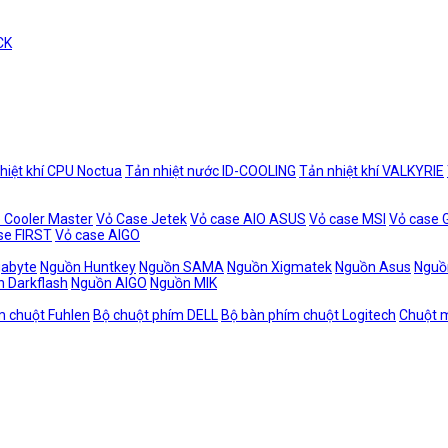
CK
hiệt khí CPU Noctua
Tản nhiệt nước ID-COOLING
Tản nhiệt khí VALKYRIE
 Cooler Master
Vỏ Case Jetek
Vỏ case AIO ASUS
Vỏ case MSI
Vỏ case
se FIRST
Vỏ case AIGO
gabyte
Nguồn Huntkey
Nguồn SAMA
Nguồn Xigmatek
Nguồn Asus
Nguồ
 Darkflash
Nguồn AIGO
Nguồn MIK
m chuột Fuhlen
Bộ chuột phím DELL
Bộ bàn phím chuột Logitech
Chuột m