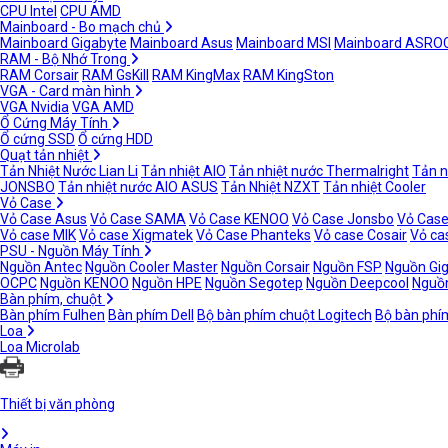
CPU Intel
CPU AMD
Mainboard - Bo mạch chủ
Mainboard Gigabyte
Mainboard Asus
Mainboard MSI
Mainboard ASRO
RAM - Bộ Nhớ Trong
RAM Corsair
RAM GsKill
RAM KingMax
RAM KingSton
VGA - Card màn hình
VGA Nvidia
VGA AMD
Ổ Cứng Máy Tính
Ổ cứng SSD
Ổ cứng HDD
Quạt tản nhiệt
Tản Nhiệt Nước Lian Li
Tản nhiệt AIO
Tản nhiệt nước Thermalright
Tản n
JONSBO
Tản nhiệt nước AIO ASUS
Tản Nhiệt NZXT
Tản nhiệt Cooler
Vỏ Case
Vỏ Case Asus
Vỏ Case SAMA
Vỏ Case KENOO
Vỏ Case Jonsbo
Vỏ Case
Vỏ case MIK
Vỏ case Xigmatek
Vỏ Case Phanteks
Vỏ case Cosair
Vỏ ca
PSU - Nguồn Máy Tính
Nguồn Antec
Nguồn Cooler Master
Nguồn Corsair
Nguồn FSP
Nguồn Gi
OCPC
Nguồn KENOO
Nguồn HPE
Nguồn Segotep
Nguồn Deepcool
Nguồn
Bàn phím, chuột
Bàn phím Fulhen
Bàn phím Dell
Bộ bàn phím chuột Logitech
Bộ bàn phí
Loa
Loa Microlab
Thiết bị văn phòng