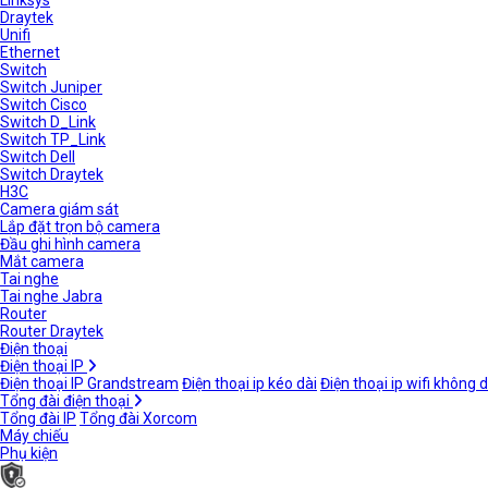
Linksys
Draytek
Unifi
Ethernet
Switch
Switch Juniper
Switch Cisco
Switch D_Link
Switch TP_Link
Switch Dell
Switch Draytek
H3C
Camera giám sát
Lắp đặt trọn bộ camera
Đầu ghi hình camera
Mắt camera
Tai nghe
Tai nghe Jabra
Router
Router Draytek
Điện thoại
Điện thoại IP
Điện thoại IP Grandstream
Điện thoại ip kéo dài
Điện thoại ip wifi không 
Tổng đài điện thoại
Tổng đài IP
Tổng đài Xorcom
Máy chiếu
Phụ kiện