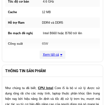
Tốc độ cơ bản
4.6 GHz
Cache
12 MB
Hỗ trợ Ram
DDR4 và DDR5
Bo mạch đề nghị
Intel B660 hoặc B760 trở lên
Công suất
65W
Bảo hành
36 Tháng
Xem tất cả
THÔNG TIN SẢN PHẨM
CPU Intel
Như chúng ta đã biết,
Core i5 là bộ vi xử lý được sử
dụng rộng rãi cho các máy tính, laptop thuộc phân khúc tầm trung
hiện nay bởi hiệu năng ổn định và tốc độ xử lý trơn tru, mượt mà
các tác vụ từ cơ bản đến nâng cao của người dùng mà nó mang lại.