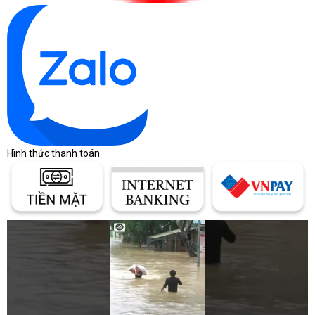
Hiệu năng chơi game:
Khả năng chơi game ở độ phân giải 1080p:
i5-
13400F có thể chiến hầu hết các game ở mức cài đặt cao
nhất với FPS cao (trên 60 FPS).
Khả năng chơi game ở độ phân giải 1440p:
i5-
13400F có thể chiến hầu hết các game ở mức cài đặt cao
với FPS trung bình (40-60 FPS).
Khả năng chơi game ở độ phân giải 4K:
i5-
Hình thức thanh toán
13400F có thể chiến một số game ở mức cài đặt trung
bình với FPS trung bình (30-40 FPS).
Hiệu năng đa nhiệm:
Nhờ sở hữu 6 nhân và 12 luồng, i5-13400F có khả năng đa nhiệm
tốt, thực hiện nhiều tác vụ cùng lúc một cách mượt mà. CPU có thể
xử lý nhanh chóng các tác vụ nặng như chỉnh sửa video, render hình
ảnh, lập trình, v.v.. Tuy nhiên, hiệu năng đa nhiệm của i5-13400F vẫn
thấp hơn Ryzen 7 7800X.