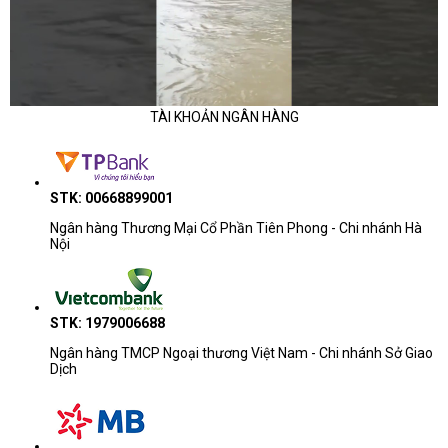
. Nhiệt độ và mức tiêu thụ điện:
i5-13400F có mức tiêu thụ điện cao, lên đến 117W. Do đó, bạn cần
sử dụng hệ thống tản nhiệt tốt để đảm bảo CPU hoạt động ổn định.
Nhiệt độ của CPU có thể lên cao khi thực hiện các tác vụ nặng.
TÀI KHOẢN NGÂN HÀNG
4. CÓ NÊN MUA BỘ VI XỬ LÝ INTEL CORE I5-13400F
KHÔNG?
Việc nên mua chip CPU Intel Core i5-13400F phụ thuộc rất nhiều vào
STK: 00668899001
nhu cầu sử dụng của bạn, cũng như là ngân sách bạn có thể bỏ ra
Ngân hàng Thương Mại Cổ Phần Tiên Phong - Chi nhánh Hà
để sở hữu 1 bộ chip vi xử lý đó. Chúng ta có thể kể tới 1 số ưu điểm
Nội
và nhược điểm của con chip này như sau:
Lý do nên mua:
STK: 1979006688
Hiệu năng chơi game mạnh mẽ:
i5-13400F là CPU
chơi game mạnh mẽ, có thể đáp ứng tốt nhu cầu chơi
Ngân hàng TMCP Ngoại thương Việt Nam - Chi nhánh Sở Giao
Dịch
game ở độ phân giải Full HD và 1440p với mức cài đặt
cao.
Khả năng đa nhiệm tốt:
Nhờ sở hữu 6 nhân và 12
luồng, i5-13400F có khả năng đa nhiệm tốt.