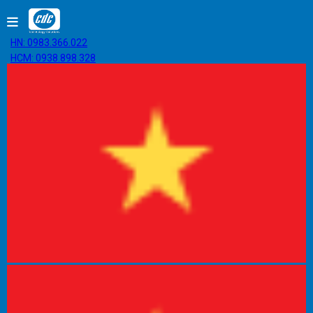
HN: 0983.366.022
HCM: 0938.898.328