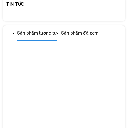
TIN TỨC
Sản phẩm tương tự
Sản phẩm đã xem
2. THÔNG SỐ NỔI BẬT CỦA INTEL CORE I5-13400F
CPU Intel
Dưới đây là một số thông số kỹ thuật nổi bật nhất của
Core i5
-13400F:
Thông tin kỹ thuật CPU
Số hiệu Bộ xử lý: i5-13400F
Số lõi: 10
P of Performance-cores: 6