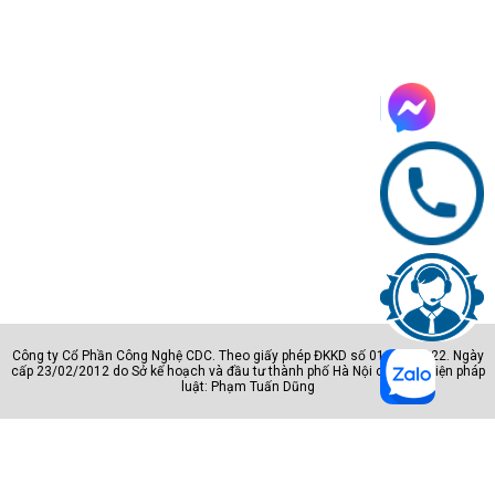
6. SẢN PHẨM CÙNG PHÂN CẤP
CPU Intel Core i5-12400
CPU Intel Core i5 13500
CPU Intel Core i5 12600K
7. MUA CPU INTEL CORE I5-13400F CHÍNH HÃNG GIÁ RẺ
TẠI MÁY TÍNH CDC
Máy tính CDC hiện nay đang là một trong đại lý bán lẻ, nhà cung cấp
các dòng CPU Intel Core i5-13400F hàng đầu tại thị trường. Chúng
tôi cam kết đem tới những sản phẩm CPU Intel Core i5-13400F chính
hãng, chất lượng cao, hiệu năng mạnh mẽ, đa dạng các dòng với giá
thành hợp lý nhất và ưu đãi nhất.
Công ty Cổ Phần Công Nghệ CDC. Theo giấy phép ĐKKD số 0105801222. Ngày
Để sở hữu ngay cho mình 1 chiếc CPU Intel Core i5-13400F đang
cấp 23/02/2012 do Sở kế hoạch và đầu tư thành phố Hà Nội cấp. Đại diện pháp
luật: Phạm Tuấn Dũng
hot nhất hiện nay, các bạn hãy nhanh chóng liên hệ với chúng tôi
Hotline: 0946150066
Email:
qua
hoặc
Datva@maytinhcdc.vn
để được hỗ trợ tốt nhất nhé.
Công ty Cổ phần Vật tư và Thiết bị văn phòng CDC