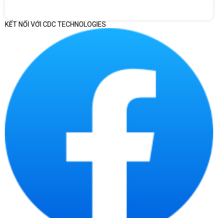
E of Efficient-cores: 4
Số luồng: 16
KẾT NỐI VỚI CDC TECHNOLOGIES
Tần số turbo tối đa: 4.6 GHz
Efficient-core Max Turbo Frequency: 3.3 GHz
Performance-core Base Frequency: 2.50 GHz
Bộ nhớ đệm: 20 MB Intel® Smart Cache
Total L2 Cache: 9.5 MB
Processor Base Power: 65W
Maximum Turbo Power: 148 W
Thông số bộ nhớ
Dung lượng bộ nhớ tối Đa (tùy vào loại bộ nhớ): 192GB
Các loại bộ nhớ: Up to DDR5 4800 MT/s | Up to DDR4
3200 MT/s
Số Kênh Bộ Nhớ Tối Đa: 2
Băng thông bộ nhớ tối đa: 76.8 GB/s
Các tùy chọn mở rộng: