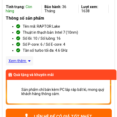
Tình trạng:
Còn
Bảo hành:
36
Lượt xem:
hàng
Tháng
1638
Thông số sản phẩm
Tên mã: RAPTOR Lake
Thuật in thạch bản: Intel 7 (10nm)
Số lõi: 10 / Số luồng: 16
Số P-core: 6 / Số E-core: 4
Tần số turbo tối đa: 4.6 GHz
Xem thêm
Quà tặng và khuyến mãi
Sản phẩm chỉ bán kèm PC lắp ráp bất kì, mong quý
khách hàng thông cảm.
LIÊN HỆ ĐỂ CÓ GIÁ TỐT NHẤT