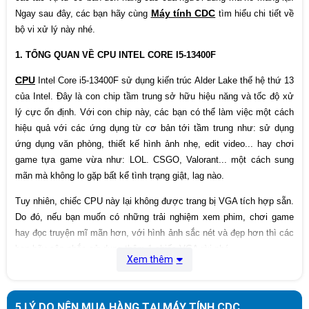
Máy tính CDC
Ngay sau đây, các bạn hãy cùng
tìm hiểu chi tiết về
bộ vi xử lý này nhé.
1. TỔNG QUAN VỀ CPU INTEL CORE I5-13400F
CPU
Intel Core i5-13400F sử dụng kiến trúc Alder Lake thế hệ thứ 13
của Intel. Đây là con chip tầm trung sở hữu hiệu năng và tốc độ xử
lý cực ổn định. Với con chip này, các bạn có thể làm việc một cách
hiệu quả với các ứng dụng từ cơ bản tới tầm trung như: sử dụng
ứng dụng văn phòng, thiết kế hình ảnh nhẹ, edit video... hay chơi
game tựa game vừa như: LOL. CSGO, Valorant... một cách sung
mãn mà không lo gặp bất kể tình trạng giật, lag nào.
Tuy nhiên, chiếc CPU này lại không được trang bị VGA tích hợp sẵn.
Do đó, nếu bạn muốn có những trải nghiệm xem phim, chơi game
hay đọc truyện mĩ mãn hơn, với hình ảnh sắc nét và đẹp hơn thì các
bạn hãy cân nhắc sử dụng thêm 1 chiếc VGA rời nhé.
Xem thêm
5 LÝ DO NÊN MUA HÀNG TẠI MÁY TÍNH CDC