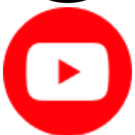
3. HIỆU NĂNG THỰC TẾ CỦA CPU INTEL CORE I5-13400F