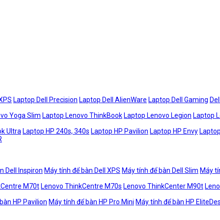
 XPS
Laptop Dell Precision
Laptop Dell AlienWare
Laptop Dell Gaming
Del
vo Yoga Slim
Laptop Lenovo ThinkBook
Laptop Lenovo Legion
Laptop 
k Ultra
Laptop HP 240s, 340s
Laptop HP Pavilion
Laptop HP Envy
Laptop
R
n Dell Inspiron
Máy tính để bàn Dell XPS
Máy tính để bàn Dell Slim
Máy tí
kCentre M70t
Lenovo ThinkCentre M70s
Lenovo ThinkCenter M90t
Leno
 bàn HP Pavilion
Máy tính để bàn HP Pro Mini
Máy tính để bàn HP EliteDe