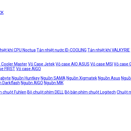
CK
hiệt khí CPU Noctua
Tản nhiệt nước ID-COOLING
Tản nhiệt khí VALKYRIE
 Cooler Master
Vỏ Case Jetek
Vỏ case AIO ASUS
Vỏ case MSI
Vỏ case
se FIRST
Vỏ case AIGO
gabyte
Nguồn Huntkey
Nguồn SAMA
Nguồn Xigmatek
Nguồn Asus
Nguồ
 Darkflash
Nguồn AIGO
Nguồn MIK
m chuột Fuhlen
Bộ chuột phím DELL
Bộ bàn phím chuột Logitech
Chuột m