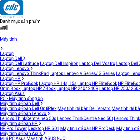
Danh mục sản phẩm
Máy tính
Laptop
Laptop Dell
Laptop Dell Latitude
Laptop Dell Inspiron
Laptop Dell Vostro
Laptop Dell
Laptop Lenovo
Laptop Lenovo ThinkPad
Laptop Lenovo V Series/ S Series
Laptop Leno
Laptop HP
Laptop HP ProBook
Laptop HP 14s, 15s
Laptop HP EliteBook
HP EliteBoo
OmniBook
Laptop HP ZBook
Laptop HP 240/ 240R
Laptop HP 250/ 250
Laptop Asus
PC - Máy tính đồng bộ
Máy tính để bàn Dell
Máy tính để bàn Dell OptiPlex
Máy tính để bàn Dell Vostro
Máy tính để bà
Máy tính để bàn Lenovo
Lenovo ThinkCentre neo 50s
Lenovo ThinkCentre Neo 50t
Lenovo Thin
Máy tính để bàn HP
HP Pro Tower
Desktop HP S01
Máy tính để bàn HP ProDesk
Máy tính để
Máy tính để bàn Asus
Mini PC Asus
Máy tính ASUS NUC