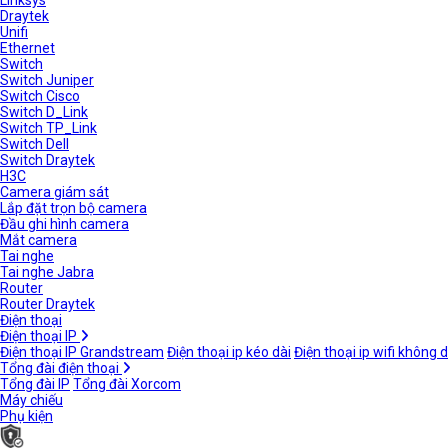
Linksys
Draytek
Unifi
Ethernet
Switch
Switch Juniper
Switch Cisco
Switch D_Link
Switch TP_Link
Switch Dell
Switch Draytek
H3C
Camera giám sát
Lắp đặt trọn bộ camera
Đầu ghi hình camera
Mắt camera
Tai nghe
Tai nghe Jabra
Router
Router Draytek
Điện thoại
Điện thoại IP
Điện thoại IP Grandstream
Điện thoại ip kéo dài
Điện thoại ip wifi không 
Tổng đài điện thoại
Tổng đài IP
Tổng đài Xorcom
Máy chiếu
Phụ kiện