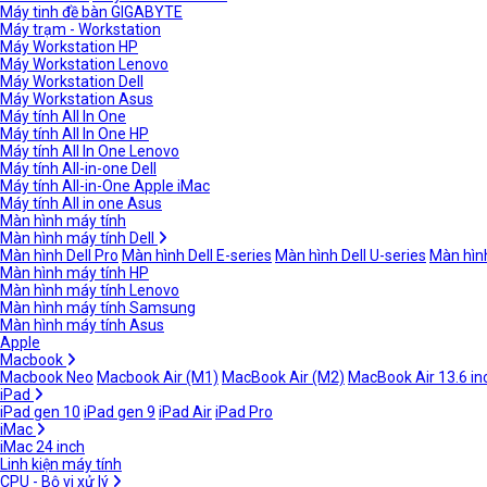
Máy tinh đề bàn GIGABYTE
Máy trạm - Workstation
Máy Workstation HP
Máy Workstation Lenovo
Máy Workstation Dell
Máy Workstation Asus
Máy tính All In One
Máy tính All In One HP
Máy tính All In One Lenovo
Máy tính All-in-one Dell
Máy tính All-in-One Apple iMac
Máy tính All in one Asus
Màn hình máy tính
Màn hình máy tính Dell
Màn hình Dell Pro
Màn hình Dell E-series
Màn hình Dell U-series
Màn hình
Màn hình máy tính HP
Màn hình máy tính Lenovo
Màn hình máy tính Samsung
Màn hình máy tính Asus
Apple
Macbook
Macbook Neo
Macbook Air (M1)
MacBook Air (M2)
MacBook Air 13.6 in
iPad
iPad gen 10
iPad gen 9
iPad Air
iPad Pro
iMac
iMac 24 inch
Linh kiện máy tính
CPU - Bộ vi xử lý