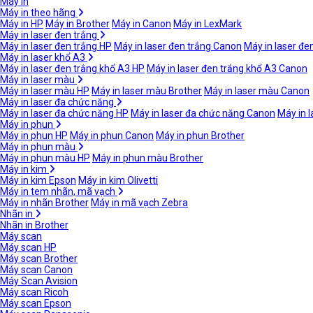
Máy in
Máy in theo hãng
Máy in HP
Máy in Brother
Máy in Canon
Máy in LexMark
Máy in laser đen trắng
Máy in laser đen trắng HP
Máy in laser đen trắng Canon
Máy in laser đe
Máy in laser khổ A3
Máy in laser đen trắng khổ A3 HP
Máy in laser đen trắng khổ A3 Canon
Máy in laser màu
Máy in laser màu HP
Máy in laser màu Brother
Máy in laser màu Canon
Máy in laser đa chức năng
Máy in laser đa chức năng HP
Máy in laser đa chức năng Canon
Máy in 
Máy in phun
Máy in phun HP
Máy in phun Canon
Máy in phun Brother
Máy in phun màu
Máy in phun màu HP
Máy in phun màu Brother
Máy in kim
Máy in kim Epson
Máy in kim Olivetti
Máy in tem nhãn, mã vạch
Máy in nhãn Brother
Máy in mã vạch Zebra
Nhãn in
Nhãn in Brother
Máy scan
Máy scan HP
Máy scan Brother
Máy scan Canon
Máy Scan Avision
Máy scan Ricoh
Máy scan Epson