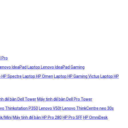
l Pro
Lenovo IdeaPad
Laptop Lenovo IdeaPad Gaming
 HP Spectre
Laptop HP Omen
Laptop HP Gaming Victus
Laptop HP
nh để bàn Dell Tower
Máy tinh để bàn Dell Pro Tower
vo Thinkstation P350
Lenovo V50t
Lenovo ThinkCentre neo 30s
sk/Mini
Máy tính để bàn HP Pro 280
HP Pro SFF
HP OmniDesk