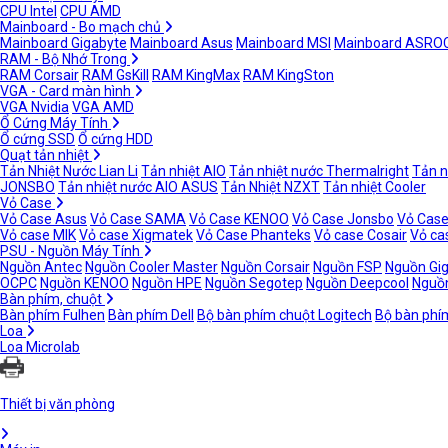
CPU Intel
CPU AMD
Mainboard - Bo mạch chủ
Mainboard Gigabyte
Mainboard Asus
Mainboard MSI
Mainboard ASRO
RAM - Bộ Nhớ Trong
RAM Corsair
RAM GsKill
RAM KingMax
RAM KingSton
VGA - Card màn hình
VGA Nvidia
VGA AMD
Ổ Cứng Máy Tính
Ổ cứng SSD
Ổ cứng HDD
Quạt tản nhiệt
Tản Nhiệt Nước Lian Li
Tản nhiệt AIO
Tản nhiệt nước Thermalright
Tản n
JONSBO
Tản nhiệt nước AIO ASUS
Tản Nhiệt NZXT
Tản nhiệt Cooler
Vỏ Case
Vỏ Case Asus
Vỏ Case SAMA
Vỏ Case KENOO
Vỏ Case Jonsbo
Vỏ Case
Vỏ case MIK
Vỏ case Xigmatek
Vỏ Case Phanteks
Vỏ case Cosair
Vỏ ca
PSU - Nguồn Máy Tính
Nguồn Antec
Nguồn Cooler Master
Nguồn Corsair
Nguồn FSP
Nguồn Gi
OCPC
Nguồn KENOO
Nguồn HPE
Nguồn Segotep
Nguồn Deepcool
Nguồn
Bàn phím, chuột
Bàn phím Fulhen
Bàn phím Dell
Bộ bàn phím chuột Logitech
Bộ bàn phí
Loa
Loa Microlab
Thiết bị văn phòng