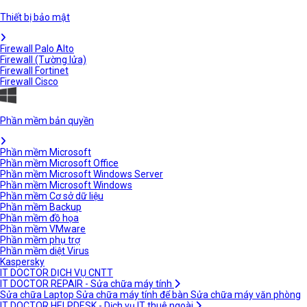
Thiết bị bảo mật
Firewall Palo Alto
Firewall (Tường lửa)
Firewall Fortinet
Firewall Cisco
Phần mềm bản quyền
Phần mềm Microsoft
Phần mềm Microsoft Office
Phần mềm Microsoft Windows Server
Phần mềm Microsoft Windows
Phần mềm Cơ sở dữ liệu
Phần mềm Backup
Phần mềm đồ họa
Phần mềm VMware
Phần mềm phụ trợ
Phần mềm diệt Virus
Kaspersky
IT DOCTOR DỊCH VỤ CNTT
IT DOCTOR REPAIR - Sửa chữa máy tính
Sửa chữa Laptop
Sửa chữa máy tính để bàn
Sửa chữa máy văn phòng
IT DOCTOR HELPDESK - Dịch vụ IT thuê ngoài