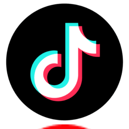
Kết luận
Tóm tắt, Điện thoại hội nghị Polycom Voicestation 300 Duo là một
giải pháp hội nghị chất lượng cao với chất lượng âm thanh vượt trội
và khả năng kết nối đa dạng. Thiết kế đơn giản và dễ sử dụng cùng
với chất lượng xây dựng đáng tin cậy, sản phẩm này sẽ là một công
cụ hỗ trợ đáng tin cậy trong các cuộc gặp gỡ trực tuyến của bạn.
Nếu bạn đang tìm kiếm một chiếc điện thoại hội nghị có giá hợp lý và
hiệu quả, thì Polycom Voicestation 300 Duo là lựa chọn tốt nhất cho
bạn.
Công ty Cổ phần Vật tư và Thiết bị văn phòng CDC
Trụ sở chính: C18, Lô 9, KĐTM. Định Công, P. Định Công, Q. Hoàng 
Mai, TP. Hà Nội
Hotline 1: 0983.366.022 (Hà Nội)