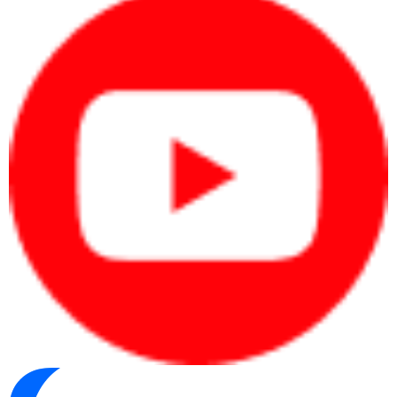
CN.HCM: 51/1 Giải Phóng, Phường 4, Quận Tân Bình, TP Hồ Chí 
Minh
Hotline 2: 0904.672.691 (TP.HCM)
Website:
maytinhcdc.vn
Facebook
:
https://www.facebook.com/maytinhcdc.vn/