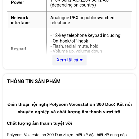
Power
(depending on country)
Network
Analogue PBX or public switched
interface
telephone
• 12-key telephone keypad including:
- On-hook/oﬀ-hook
- Flash, redial, mute, hold
Keypad
- Volume up, volume down
• LEDs
Xem tất cả
• Oﬀ-hook, active call, hold, mute
• Frequency response—300 to 3300 Hz
Console
• Volume—adjustable to 86 dBA SPL
THÔNG TIN SẢN PHẨM
loudspeaker
(peak) volume at 0.5 m
Console
3 x cardioid microphones 300–3500 Hz
microphone
Điện thoại hội nghị Polycom Voicestation 300 Duo: Kết nối
chuyên nghiệp và chất lượng âm thanh vượt trội
• Polycom Acoustic Clarity full duplex
(IEEE 1329 Type 1)
Chất lượng âm thanh tuyệt vời
• Up to 7 ft. microphone pickup range
Audio
• Gated microphones with intelligent
Polycom Voicestation 300 Duo được thiết kế đặc biệt để cung cấp
microphone mixing