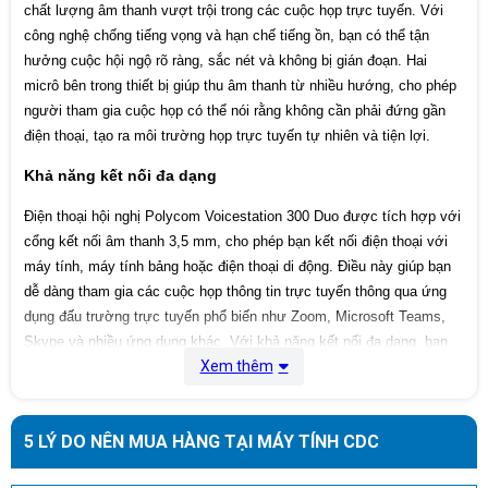
• Dynamic Noise Reduction
chất lượng âm thanh vượt trội trong các cuộc họp trực tuyến. Với
công nghệ chống tiếng vọng và hạn chế tiếng ồn, bạn có thể tận
• NA UL/C-UL
hưởng cuộc hội ngộ rõ ràng, sắc nét và không bị gián đoạn. Hai
• FCC part 68
Regulatory
• FCC part 15 class B
micrô bên trong thiết bị giúp thu âm thanh từ nhiều hướng, cho phép
compliance
• Canadian ICES-003
người tham gia cuộc họp có thể nói rằng không cần phải đứng gần
• CE mark (R and TTE directive)
• VCCI class B (Japan)
điện thoại, tạo ra môi trường họp trực tuyến tự nhiên và tiện lợi.
Khả năng kết nối đa dạng
• Operating temperature: 40–104ºF (5–
40ºC) operating
Environmental
• Relative humidity: 20–85% (non-
Điện thoại hội nghị Polycom Voicestation 300 Duo được tích hợp với
requirements
condensing)
cổng kết nối âm thanh 3,5 mm, cho phép bạn kết nối điện thoại với
• Storage Temperature: -22–131ºF
máy tính, máy tính bảng hoặc điện thoại di động. Điều này giúp bạn
(-30–55ºC)
dễ dàng tham gia các cuộc họp thông tin trực tuyến thông qua ứng
Recommended
• Room Size: less than 225 sq ft or 15 x
dụng đấu trường trực tuyến phổ biến như Zoom, Microsoft Teams,
room
15 ft (less than 25 sq m or 5 x 5 m)
Skype và nhiều ứng dụng khác. Với khả năng kết nối đa dạng, bạn
conditions
• Reverberation time: • Noise level:
Xem thêm
có thể tổ chức họp trực tuyến mọi lúc, mọi nơi một cách thuận tiện.
• Telephone console unit
• Power module
VoiceStation
• 21 ft (6.4 m) cord to console
5 LÝ DO NÊN MUA HÀNG TẠI MÁY TÍNH CDC
300 ships with
• 7 ft (2.1 m) telco cable to RJ-11
telephone jack
• User Guide