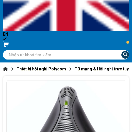
EN
...
Thiết bị hội nghị Polycom
TB mạng & Hội nghị trực tuyế