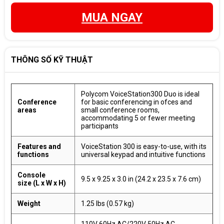
MUA NGAY
THÔNG SỐ KỸ THUẬT
Polycom VoiceStation300 Duo is ideal
Conference
for basic conferencing in ofces and
areas
small conference rooms,
accommodating 5 or fewer meeting
participants
Features and
VoiceStation 300 is easy-to-use, with its
functions
universal keypad and intuitive functions
Console
9.5 x 9.25 x 3.0 in (24.2 x 23.5 x 7.6 cm)
size
(L x W x H)
Weight
1.25 lbs (0.57 kg)
110V 60Hz AC/220V 50Hz AC