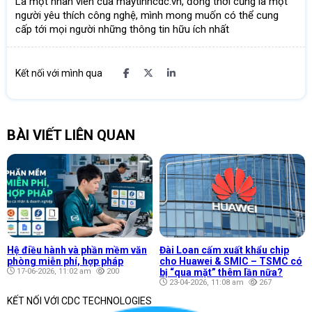
Là một nhân viên của maytinhcdc.vn, đồng thời cũng là một
người yêu thích công nghệ, mình mong muốn có thể cung
cấp tới mọi người những thông tin hữu ích nhất
Kết nối với mình qua
BÀI VIẾT LIÊN QUAN
Hệ điều hành và phần mềm văn
Đài Loan cấm xuất khẩu chip
phòng miễn phí, hợp pháp
cho Huawei & SMIC – TSMC có
17-06-2026, 11:02 am
200
bị “qua mặt” thêm lần nữa?
23-04-2026, 11:08 am
267
KẾT NỐI VỚI CDC TECHNOLOGIES