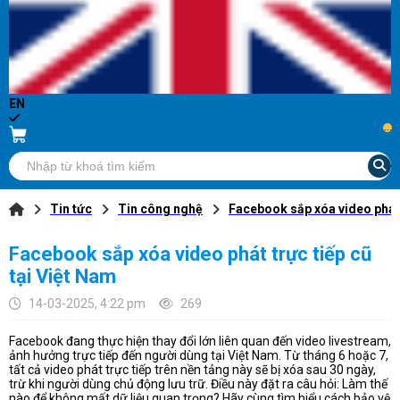
EN
...
Tin tức
Tin công nghệ
Facebook sắp xóa video phát 
Facebook sắp xóa video phát trực tiếp cũ
tại Việt Nam
14-03-2025, 4:22 pm
269
Facebook đang thực hiện thay đổi lớn liên quan đến video livestream,
ảnh hưởng trực tiếp đến người dùng tại Việt Nam. Từ tháng 6 hoặc 7,
tất cả video phát trực tiếp trên nền tảng này sẽ bị xóa sau 30 ngày,
trừ khi người dùng chủ động lưu trữ. Điều này đặt ra câu hỏi: Làm thế
nào để không mất dữ liệu quan trọng? Hãy cùng tìm hiểu cách bảo vệ