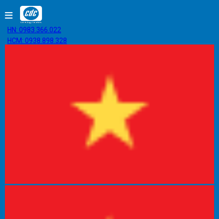
HN: 0983.366.022
HCM: 0938.898.328