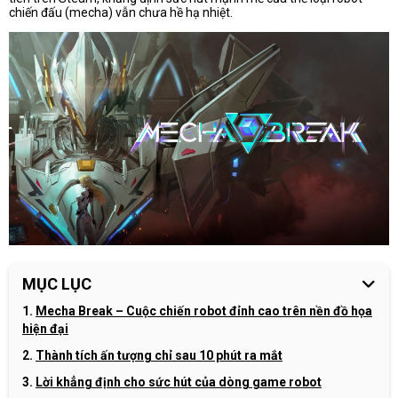
chiến đấu (mecha) vẫn chưa hề hạ nhiệt.
MỤC LỤC
Mecha Break – Cuộc chiến robot đỉnh cao trên nền đồ họa
hiện đại
Thành tích ấn tượng chỉ sau 10 phút ra mắt
Lời khẳng định cho sức hút của dòng game robot