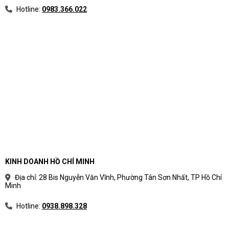
Hotline:
0983.366.022
KINH DOANH HỒ CHÍ MINH
Địa chỉ: 28 Bis Nguyễn Văn Vĩnh, Phường Tân Sơn Nhất, TP Hồ Chí
Minh
Hotline:
0938.898.328