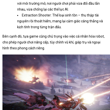
với môi trường mở, nơi người chơi phải vừa đối đầu lẫn
nhau, vừa chống lại các thế lực AI.
Extraction Shooter: Thể loại sinh tồn – thu thập tài
nguyên rồi thoát hiểm, mang lại cảm giác căng thẳng và
kịch tính trong từng trận đấu.
Bên cạnh đó, tựa game cũng chú trọng vào việc cá nhân hóa robot,
cho phép người chơi nâng cấp, tùy chỉnh vũ khí, giáp trụ và ngoại
hình theo phong cách riêng.