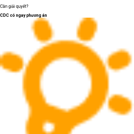
Cần giải quyết?
CDC có ngay phương án