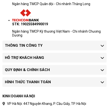
Ngân hàng TMCP Quân đội - Chi nhánh Thăng Long
STK: 19025584990019
Ngân hàng TMCP Kỹ thương Việt Nam - Chi nhánh Chương
Dương
THÔNG TIN CÔNG TY
HỖ TRỢ KHÁCH HÀNG
QUY ĐỊNH & CHÍNH SÁCH
HÌNH THỨC THANH TOÁN
KINH DOANH HÀ NỘI
VP Hà Nội: 447 Nguyễn Khang, P. Cầu Giấy, TP. Hà Nội