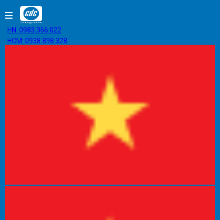
HN: 0983.366.022
HCM: 0938.898.328