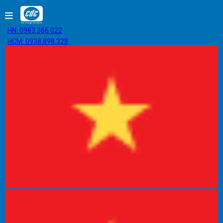
HN: 0983.366.022
HCM: 0938.898.328