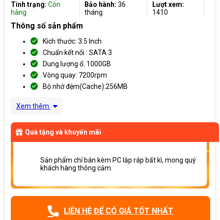
Tình trạng:
Còn
Bảo hành:
36
Lượt xem:
hàng
tháng
1410
Thông số sản phẩm
Kích thước: 3.5 Inch
Chuẩn kết nối : SATA 3
Dung lượng ổ: 1000GB
Vòng quay: 7200rpm
Bộ nhớ đệm(Cache):256MB
Xem thêm
Quà tặng và khuyến mãi
Sản phẩm chỉ bán kèm PC lắp ráp bất kì, mong quý
khách hàng thông cảm.
LIÊN HỆ ĐỂ CÓ GIÁ TỐT NHẤT