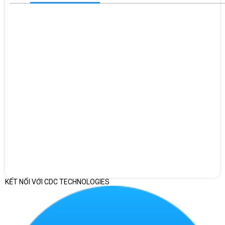
CỔNG KẾT NỐI TOÀN DIỆN
Máy tính HP All-in-One 27-cb1095xt - 22U64AA
được trang bị
các cổng kết nối đa dạng và tiêu chuẩn như: 1 USB Type-C® 5Gbps
signaling rate; 1 USB Type-A 5Gbps signaling rate; 2 USB 2.0 Type-
A; 1 RJ-45 giúp cho người dùng có thể kết nối với các thiết bị mạng,
màn hình ngoại vi, ổ đĩa cứng, chuột và bàn phím.
Công ty Cổ phần Vật tư và Thiết bị văn phòng CDC
Trụ sở chính: C18, Lô 9, KĐTM. Định Công, P. Định Công, Q. Hoàng
Mai, TP. Hà Nội
Hotline 1: 0983.366.022 (Hà Nội)
CN.HCM: 51/1 Giải Phóng, Phường 4, Quận Tân Bình, TP Hồ Chí
KẾT NỐI VỚI CDC TECHNOLOGIES
Minh
Hotline 2: 0904.672.691 (TP.HCM)