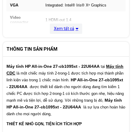
VGA
Integrated: Intel® Iris® Xᵉ Graphics
Video
1 HDMI-out 1.4
connector
Xem tất cả
27" diagonal, FHD (1920 x 1080), IPS, three-
Màn hình
sided micro-edge, anti-glare, 250 nits, 72%
NTSC
THÔNG TIN SẢN PHẨM
HP Wide Vision 1080p FHD IR privacy
Webcam
camera with integrated dual array digital
microphones
Máy tính HP All-in-One 27-cb1095xt - 22U64AA
Máy tính
tại
CDC
là một chiếc máy tính 2-trong-1 được tích hợp mọi thành phần
Audio
Dual 2 W speakers
HP All-in-One 27-cb1095xt
linh kiện vào trong 1 chiếc màn hình.
- 22U64AA
được thiết kế dành cho người dùng đang tìm kiếm 1
Kết nối mạng
Integrated 10/100/1000 GbE LAN
chiếc PC được tích hợp 2-trong-1 có kích thước gọn nhẹ, hiệu năng
Máy tính
mạnh mẽ và tiện lợi, dễ sử dụng. Với những trang bị đó,
Side : 1 USB Type-A 5Gbps signaling rate
HP All-in-One 27-cb1095xt - 22U64AA
(Battery Charging 1.2); 1
là sự lựa chọn hoàn hảo
Cổng giao tiếp
headphone/microphone combo
dành cho mọi người dùng,
Rear : 1 USB Type-A 5Gbps signaling rate; 2
USB 2.0 Type-A; 1 RJ-45
THIẾT KẾ NHỎ GỌN, TIỆN ÍCH TÍCH HỢP