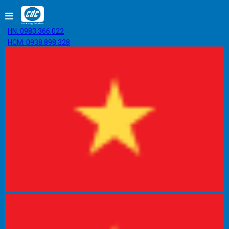
HN: 0983.366.022
HCM: 0938.898.328