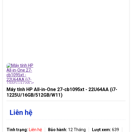
Máy tính HP All-in-One 27-cb1095xt - 22U64AA (i7-
1225U/16GB/512GB/W11)
Liên hệ
Tình trạng:
Liên hệ
Bảo hành:
12 Tháng
Lượt xem:
639