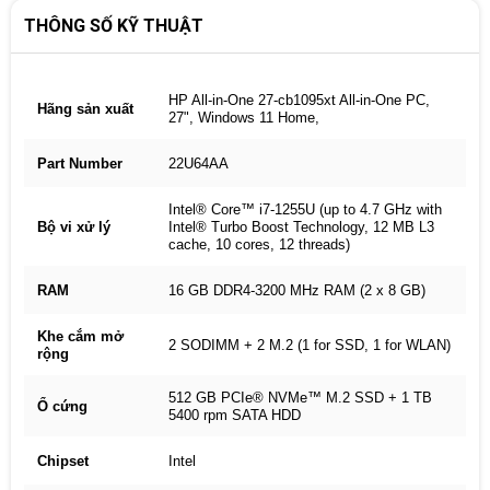
THÔNG SỐ KỸ THUẬT
HP All-in-One 27-cb1095xt All-in-One PC,
Hãng sản xuất
27", Windows 11 Home,
Part Number
22U64AA
Intel® Core™ i7-1255U (up to 4.7 GHz with
Bộ vi xử lý
Intel® Turbo Boost Technology, 12 MB L3
cache, 10 cores, 12 threads)
RAM
16 GB DDR4-3200 MHz RAM (2 x 8 GB)
Khe cắm mở
2 SODIMM + 2 M.2 (1 for SSD, 1 for WLAN)
rộng
512 GB PCIe® NVMe™ M.2 SSD + 1 TB
Ổ cứng
5400 rpm SATA HDD
Chipset
Intel