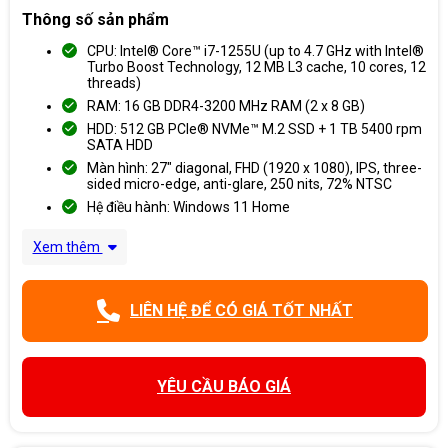
Thông số sản phẩm
CPU: Intel® Core™ i7-1255U (up to 4.7 GHz with Intel®
Turbo Boost Technology, 12 MB L3 cache, 10 cores, 12
threads)
RAM: 16 GB DDR4-3200 MHz RAM (2 x 8 GB)
HDD: 512 GB PCIe® NVMe™ M.2 SSD + 1 TB 5400 rpm
SATA HDD
Màn hình: 27" diagonal, FHD (1920 x 1080), IPS, three-
sided micro-edge, anti-glare, 250 nits, 72% NTSC
Hệ điều hành: Windows 11 Home
Xem thêm
LIÊN HỆ ĐỂ CÓ GIÁ TỐT NHẤT
YÊU CẦU BÁO GIÁ