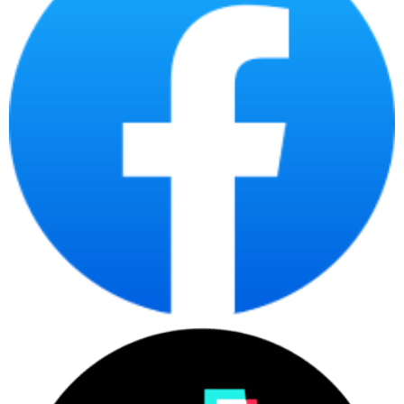
maytinhcdc.vn
Website:
:
https://www.facebook.com/maytinhcdc.vn/
Facebook