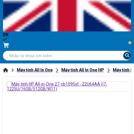
EN
...
Máy tính All In One
Máy tính All In One HP
Máy tính 