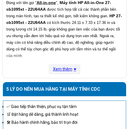
Hệ điều hành
Windows 11 Home
All-in-one
Máy tính HP All-in-One 27-
Đúng với tên gọi "
",
cb1095xt - 22U64AA
được tích hợp tất cả các thành phần bên
Phụ kiện USB
HP 310 Black Wired Keyboard and mouse
HP 27-
trong màn hình, tạo ra thiết kế nhỏ gọn, tiết kiệm không gian.
Keyboard
combo
cb1095xt - 22U64AA
có kích thước 24.11 x 7.33 x 17.36 in và
trọng lượng chỉ 14.15 lb, giúp không gian làm việc của bạn được tối
Nguồn
65 W Smart AC power adapter
ưu nhưng vẫn đem tới hiệu quả sử dụng trọn vẹn nhất. Ngoài ra,
máy còn có khả năng điều chỉnh độ cao, độ nghiêng, giúp người
Color
Jet black
dùng có thể tùy chọn góc độ phù hợp với tầm nhìn và tư thế ngồi
Bảo hành
12 Tháng
của mình.
Kích thước
24.12 x 8.19 x 18.73 in
Xem thêm
CẤU HÌNH MẠNH MẼ, CHIP CPU THẾ HỆ MỚI
Trọng lượng
14.53 lb
Để đem tới khả năng xử lý mạnh mẽ các thao tác, tác vụ của người
5 LÝ DO NÊN MUA HÀNG TẠI MÁY TÍNH CDC
Máy tính HP All-in-
dùng thường ngày, HP đã trang bị cho
One 27-cb1095xt - 22U64AA
chip CPUIntel® Core™ i7-1255U
✅ Giao tiếp thân thiện, phục vụ tận tâm
(up to 4.7 GHz with Intel® Turbo Boost Technology, 12 MB L3 cache,
🛒 Đặt hàng dễ dàng, giá thành linh hoạt
10 cores, 12 threads) giúp đem tới khả năng xử lý mạnh mẽ các tác
vụ công việc, giải trí của người dùng. RAM 16 GB DDR4-3200 MHz
🛠 Bảo hành chính hãng, bảo trì trọn đời
RAM (2 x 8 GB) giúp nâng cao tốc độ xử lý nhanh chóng các ứng