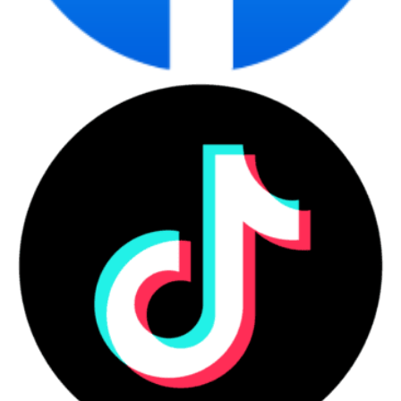
Kích thước: Tower (Mid-size), dễ nâng cấp linh kiện
Hệ điều hành: FreeDOS (hỗ trợ cài đặt Windows 11
Pro hoặc Linux tùy nhu cầu)