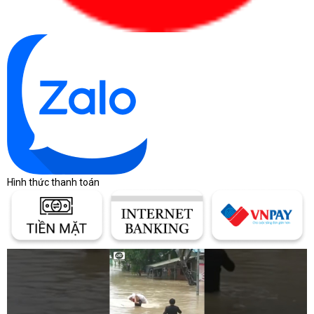
AI cơ bản.
Với RAM 32GB và card Nvidia T1000, máy đảm bảo khả năng
vận hành ổn định khi xử lý file nặng, dự án phức tạp.
Hình thức thanh toán