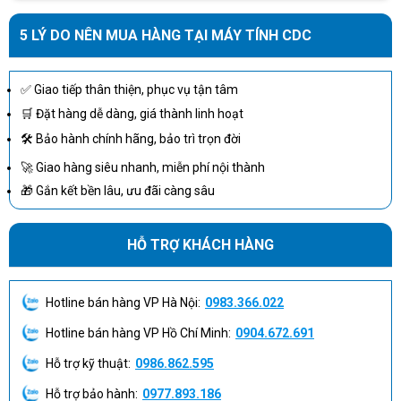
5 LÝ DO NÊN MUA HÀNG TẠI MÁY TÍNH CDC
✅ Giao tiếp thân thiện, phục vụ tận tâm
🛒 Đặt hàng dễ dàng, giá thành linh hoạt
🛠 Bảo hành chính hãng, bảo trì trọn đời
🚀 Giao hàng siêu nhanh, miễn phí nội thành
🎁 Gắn kết bền lâu, ưu đãi càng sâu
HỖ TRỢ KHÁCH HÀNG
Hotline bán hàng VP Hà Nội:
0983.366.022
Hotline bán hàng VP Hồ Chí Minh:
0904.672.691
Hỗ trợ kỹ thuật:
0986.862.595
Thiết kế chắc chắn, chuẩn workstation
Hỗ trợ bảo hành:
0977.893.186