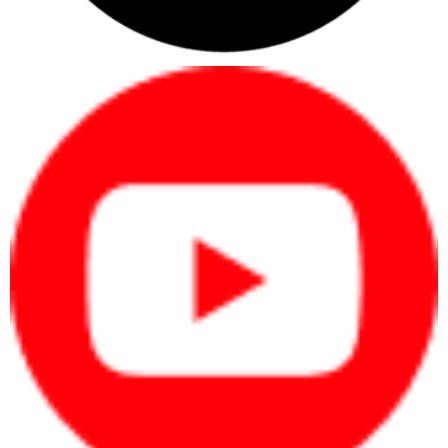
Đáp ứng nhu cầu chuyên nghiệp đa lĩnh vực
Dell Precision T3680 phù hợp cho nhiều đối tượng chuyên môn:
Kỹ sư cơ khí & kiến trúc: AutoCAD, Revit, SolidWorks.
Thiết kế đồ họa & multimedia: Photoshop, Illustrator,
Premiere Pro, After Effects.
Render & 3D: Blender, 3ds Max, Maya, Cinema4D.
Mô phỏng kỹ thuật: ANSYS, MATLAB, các ứng dụng