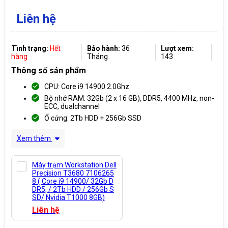
Liên hệ
Tình trạng:
Hết
Bảo hành:
36
Lượt xem:
hàng
Tháng
143
Thông số sản phẩm
CPU: Core i9 14900 2.0Ghz
Bộ nhớ RAM: 32Gb (2 x 16 GB), DDR5, 4400 MHz, non-
ECC, dualchannel
Ổ cứng: 2Tb HDD + 256Gb SSD
Xem thêm
Máy trạm Workstation Dell
Precision T3680 7106265
8 ( Core i9 14900/ 32Gb D
DR5, / 2Tb HDD / 256Gb S
SD/ Nvidia T1000 8GB)
Liên hệ