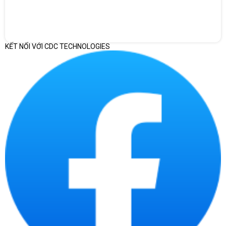
Lưu trữ kép: HDD 2TB cho dữ liệu dung lượng lớn +
SSD 256GB cho tốc độ truy xuất nhanh.
Card đồ họa Nvidia T1000 8GB GDDR6 → tối ưu cho
phần mềm đồ họa chuyên nghiệp như AutoCAD,
KẾT NỐI VỚI CDC TECHNOLOGIES
SolidWorks, 3ds Max, Adobe Premiere, After Effects…
Cấu hình này giúp Precision T3680 đáp ứng tốt nhu cầu từ
render 3D, dựng phim, thiết kế kỹ thuật cho tới chạy mô phỏng
phức tạp.
Cấu hình chi tiết Dell Precision T3680 71062658
CPU: Intel Core i9-14900 (24 nhân, 32 luồng, tối đa
5.8GHz, 36MB cache)
RAM: 32GB DDR5 (có thể nâng cấp lên 128GB)
Ổ cứng: 256GB SSD NVMe PCIe + 2TB HDD
7200rpm
Card đồ họa: Nvidia T1000 8GB GDDR6 (chuyên
dụng cho workstation, tối ưu CAD/3D)
Kết nối: USB-C, USB-A, HDMI, DisplayPort, LAN RJ-
45, Audio combo