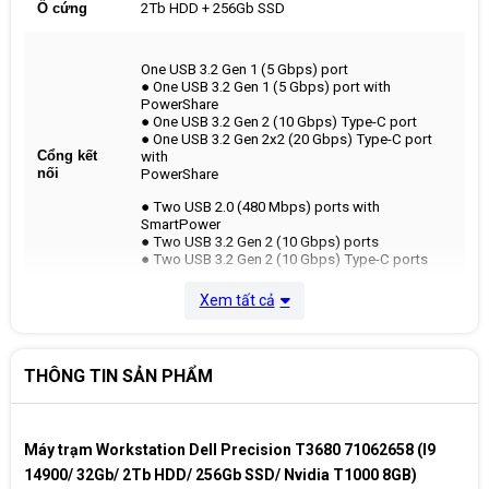
Ổ cứng
2Tb HDD + 256Gb SSD
One USB 3.2 Gen 1 (5 Gbps) port
● One USB 3.2 Gen 1 (5 Gbps) port with
PowerShare
● One USB 3.2 Gen 2 (10 Gbps) Type-C port
● One USB 3.2 Gen 2x2 (20 Gbps) Type-C port
Cổng kết
with
nối
PowerShare
● Two USB 2.0 (480 Mbps) ports with
SmartPower
● Two USB 3.2 Gen 2 (10 Gbps) ports
● Two USB 3.2 Gen 2 (10 Gbps) Type-C ports
Xem tất cả
One RJ45 (1 GbE) Ethernet port
One RJ45 (2.5 GbE) Ethernet port (optional)
WiFi 802.11a/b/g
LAN
Wi-Fi 4 (WiFi 802.11n)
THÔNG TIN SẢN PHẨM
Wi-Fi 5 (WiFi 802.11ac)
Wi-Fi 6E (WiFi 802.11ax)
Hệ điều
Máy trạm Workstation Dell Precision T3680 71062658 (I9
None Operating System
hành
14900/ 32Gb/ 2Tb HDD/ 256Gb SSD/ Nvidia T1000 8GB)