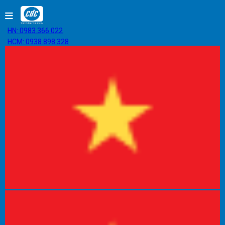
HN: 0983.366.022
HCM: 0938.898.328