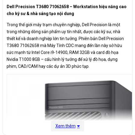
Height 372.90 mm (14.68 in.)
Dell Precision T3680 71062658 – Workstation hiệu năng cao
Kích thước
Width 173.00 mm (6.81 in.)
cho kỹ sư & nhà sáng tạo nội dung
Depth 420.20 mm (16.54 in.)
Trong thế giới máy trạm chuyên nghiệp, Dell Precision là một
Minimum - 8.44 kg (18.60 lb)
Cân nặng
trong những dòng sản phẩm uy tín nhất, được các kỹ sư, nhà
Maximum - 16.36 kg (36.06 lb)
thiết kế và doanh nghiệp lớn tin tưởng. Phiên bản Dell Precision
Xuất xứ
China
T3680 71062658 mà Máy Tính CDC mang đến lần này sở hữu
sức mạnh từ Intel Core i9-14900, RAM 32GB và card đồ họa
Bảo hành
12 Tháng
Nvidia T1000 8GB – cấu hình lý tưởng để xử lý đồ họa, dựng
phim, CAD/CAM hay các dự án 3D phức tạp.
Xem thêm