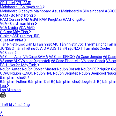
CPU Intel
CPU AMD
Mainboard - Bo mạch chủ
Mainboard Gigabyte
Mainboard Asus
Mainboard MSI
Mainboard ASRO
RAM - Bộ Nhớ Trong
RAM Corsair
RAM GsKill
RAM KingMax
RAM KingSton
VGA - Card màn hình
VGA Nvidia
VGA AMD
Ổ Cứng Máy Tính
Ổ cứng SSD
Ổ cứng HDD
Quạt tản nhiệt
Tản Nhiệt Nước Lian Li
Tản nhiệt AIO
Tản nhiệt nước Thermalright
Tản n
JONSBO
Tản nhiệt nước AIO ASUS
Tản Nhiệt NZXT
Tản nhiệt Cooler
Vỏ Case
Vỏ Case Asus
Vỏ Case SAMA
Vỏ Case KENOO
Vỏ Case Jonsbo
Vỏ Case
Vỏ case MIK
Vỏ case Xigmatek
Vỏ Case Phanteks
Vỏ case Cosair
Vỏ ca
PSU - Nguồn Máy Tính
Nguồn Antec
Nguồn Cooler Master
Nguồn Corsair
Nguồn FSP
Nguồn Gi
OCPC
Nguồn KENOO
Nguồn HPE
Nguồn Segotep
Nguồn Deepcool
Nguồn
Bàn phím, chuột
Bàn phím Fulhen
Bàn phím Dell
Bộ bàn phím chuột Logitech
Bộ bàn phí
Loa
Loa Microlab
Thiết bị văn phòng