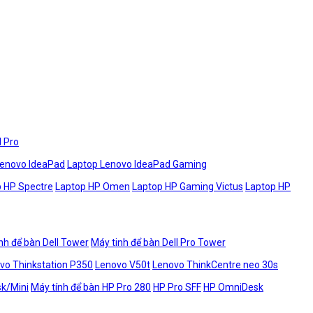
l Pro
Lenovo IdeaPad
Laptop Lenovo IdeaPad Gaming
 HP Spectre
Laptop HP Omen
Laptop HP Gaming Victus
Laptop HP
nh để bàn Dell Tower
Máy tinh để bàn Dell Pro Tower
vo Thinkstation P350
Lenovo V50t
Lenovo ThinkCentre neo 30s
sk/Mini
Máy tính để bàn HP Pro 280
HP Pro SFF
HP OmniDesk