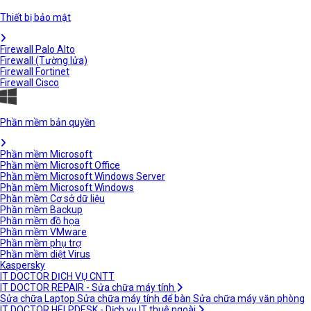
Thiết bị bảo mật
Firewall Palo Alto
Firewall (Tường lửa)
Firewall Fortinet
Firewall Cisco
Phần mềm bản quyền
Phần mềm Microsoft
Phần mềm Microsoft Office
Phần mềm Microsoft Windows Server
Phần mềm Microsoft Windows
Phần mềm Cơ sở dữ liệu
Phần mềm Backup
Phần mềm đồ họa
Phần mềm VMware
Phần mềm phụ trợ
Phần mềm diệt Virus
Kaspersky
IT DOCTOR DỊCH VỤ CNTT
IT DOCTOR REPAIR - Sửa chữa máy tính
Sửa chữa Laptop
Sửa chữa máy tính để bàn
Sửa chữa máy văn phòng
IT DOCTOR HELPDESK - Dịch vụ IT thuê ngoài