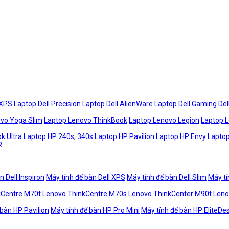
 XPS
Laptop Dell Precision
Laptop Dell AlienWare
Laptop Dell Gaming
Del
vo Yoga Slim
Laptop Lenovo ThinkBook
Laptop Lenovo Legion
Laptop 
k Ultra
Laptop HP 240s, 340s
Laptop HP Pavilion
Laptop HP Envy
Laptop
R
n Dell Inspiron
Máy tính để bàn Dell XPS
Máy tính để bàn Dell Slim
Máy tí
kCentre M70t
Lenovo ThinkCentre M70s
Lenovo ThinkCenter M90t
Leno
 bàn HP Pavilion
Máy tính để bàn HP Pro Mini
Máy tính để bàn HP EliteDe