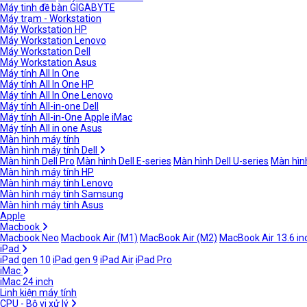
Máy tinh đề bàn GIGABYTE
Máy trạm - Workstation
Máy Workstation HP
Máy Workstation Lenovo
Máy Workstation Dell
Máy Workstation Asus
Máy tính All In One
Máy tính All In One HP
Máy tính All In One Lenovo
Máy tính All-in-one Dell
Máy tính All-in-One Apple iMac
Máy tính All in one Asus
Màn hình máy tính
Màn hình máy tính Dell
Màn hình Dell Pro
Màn hình Dell E-series
Màn hình Dell U-series
Màn hình
Màn hình máy tính HP
Màn hình máy tính Lenovo
Màn hình máy tính Samsung
Màn hình máy tính Asus
Apple
Macbook
Macbook Neo
Macbook Air (M1)
MacBook Air (M2)
MacBook Air 13.6 in
iPad
iPad gen 10
iPad gen 9
iPad Air
iPad Pro
iMac
iMac 24 inch
Linh kiện máy tính
CPU - Bộ vi xử lý