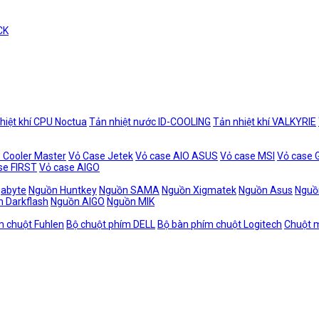
CK
hiệt khí CPU Noctua
Tản nhiệt nước ID-COOLING
Tản nhiệt khí VALKYRIE
 Cooler Master
Vỏ Case Jetek
Vỏ case AIO ASUS
Vỏ case MSI
Vỏ case
se FIRST
Vỏ case AIGO
gabyte
Nguồn Huntkey
Nguồn SAMA
Nguồn Xigmatek
Nguồn Asus
Nguồ
 Darkflash
Nguồn AIGO
Nguồn MIK
m chuột Fuhlen
Bộ chuột phím DELL
Bộ bàn phím chuột Logitech
Chuột m