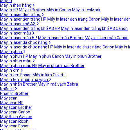
Máy in
Máy in theo hãng
Máy in HP
Máy in Brother
Máy in Canon
Máy in LexMark
Máy in laser đen trắng
Máy in laser đen trắng HP
Máy in laser đen trắng Canon
Máy in laser đe
Máy in laser khổ A3
Máy in laser đen trắng khổ A3 HP
Máy in laser đen trắng khổ A3 Canon
Máy in laser màu
Máy in laser màu HP
Máy in laser màu Brother
Máy in laser màu Canon
Máy in laser đa chức năng
Máy in laser đa chức năng HP
Máy in laser đa chức năng Canon
Máy in 
Máy in phun
Máy in phun HP
Máy in phun Canon
Máy in phun Brother
Máy in phun màu
Máy in phun màu HP
Máy in phun màu Brother
Máy in kim
Máy in kim Epson
Máy in kim Olivetti
Máy in tem nhãn, mã vạch
Máy in nhãn Brother
Máy in mã vạch Zebra
Nhãn in
Nhãn in Brother
Máy scan
Máy scan HP
Máy scan Brother
Máy scan Canon
Máy Scan Avision
Máy scan Ricoh
Máy scan Epson